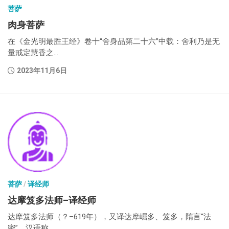
菩萨
肉身菩萨
在《金光明最胜王经》卷十“舍身品第二十六”中载：舍利乃是无
量戒定慧香之...
2023年11月6日
菩萨
/
译经师
达摩笈多法师–译经师
达摩笈多法师（？–619年），又译达摩崛多、笈多，隋言“法
密”，汉语称...