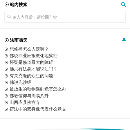
☉ 站内搜索
☉ 法雨满天
想修禅怎么入定啊？
佛说罪业应报教化地狱经
怀疑是修道最大的障碍
佛只有法身才能说法吗？
有关克隆的众生的问题
佛说兜沙经
被放生的动物遇到危害怎么办
佛教信仰与周易八卦
山西应县佛宫寺
密法中的双身像代表什么意义