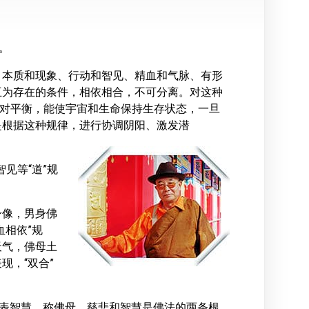
。
、本质和现象、行动和智见、精血和气脉、有形
互为存在的条件，相依相合，不可分离。对这种
”的相对平衡，能使宇宙和生命保持生存状态，一旦
是根据这种规律，进行协调阴阳、激发潜
见等“道”规
身像，男身佛
血相依”规
天气，佛母土
现，“双合”
代表智慧，称佛母。慈悲和智慧是佛法的两条根