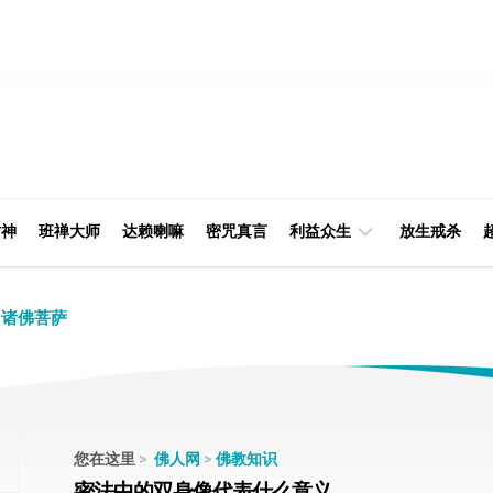
财神
班禅大师
达赖喇嘛
密咒真言
利益众生
放生戒杀
经
律
诸佛菩萨
典
部
印
阿
光
含
大
部
师
您在这里
>
佛人网
>
佛教知识
本
密法中的双身像代表什么意义
缘