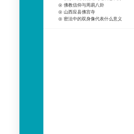
佛教信仰与周易八卦
山西应县佛宫寺
密法中的双身像代表什么意义