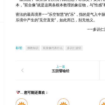
密
本，“双合像”就是这两条根本教理的象征物，与“性感”
教
部
密法的最高境界——“乐空智慧”的“乐”，指的是气入中
乐境中产生的“见空直觉”，如此而已，别无他义。
史
传
——多识仁
部
标签:
佛教知识
双身像代表什么
多识仁波切
上一篇
五阴譬喻经
... 您可能还喜欢：