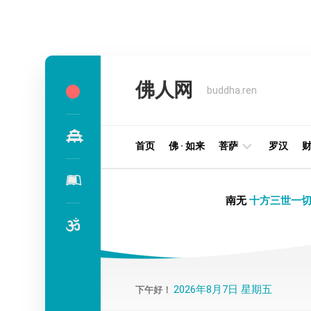
Skip
to
佛人网
content
buddha.ren
首页
佛 · 如来
菩萨
罗汉
明
南无
十方三世一切
王
部
金
刚
部
2026年8月7日 星期五
下午好！
译