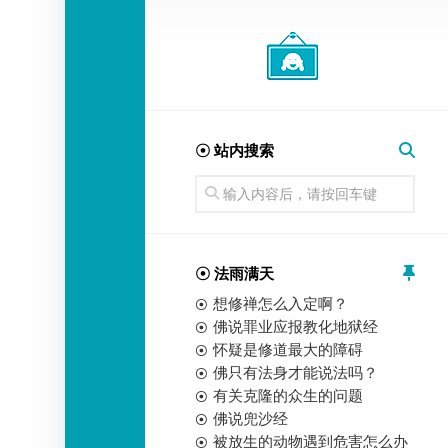
经
师
☉ 站内搜索
☉ 法雨满天
想修禅怎么入定啊？
佛说罪业应报教化地狱经
怀疑是修道最大的障碍
佛只有法身才能说法吗？
有关克隆的众生的问题
佛说兜沙经
被放生的动物遇到危害怎么办