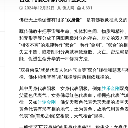
部
2024年12月22日
佛人网
4,631
般
佛密无上瑜伽部有很多“
双身像
”，是有佛教象征意义的
若
部
藏传佛教中把宇宙和生命、实体和空间、物质和精神
和无形等等分成了阴阳两极对立的存在。对立的双方
华
“相依不离”的规律称作“双合”，称作“金刚”。“双合
严
部
失去平衡，或者阴阳分离就导致衰败、灭亡。密法就
能、促进生命升华的一种修持方法。
涅
槃
“双身佛像”就是代表人体内气血等“双合”规律和慈悲与智
部
律、佛体和佛智等“果”规律等两两相依规律的。
大
其中男身代表阳极，女身代表阴极。例如
胜乐金刚
双
集
父蓝色代表气，女身佛母红色代表血，相拥抱代表“气
部
律；又如
时轮金刚
，佛父天蓝色代表无形无相的虚空
黄色代表有形有相的地气，土为黄色，故地气用黄色表
经
集
代表“色(有形之物)空相依，天气相合”规律。
部
一般情况下“双身佛”的男身代表慈悲，称佛父；女身