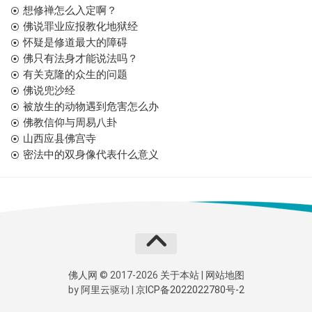
想修禅怎么入定啊？
佛说罪业应报教化地狱经
怀疑是修道最大的障碍
佛只有法身才能说法吗？
有关克隆的众生的问题
佛说兜沙经
被放生的动物遇到危害怎么办
佛教信仰与周易八卦
山西应县佛宫寺
密法中的双身像代表什么意义
佛人网
© 2017-2026
关于本站
|
网站地图
by
阿里云
驱动 |
京ICP备2022022780号-2