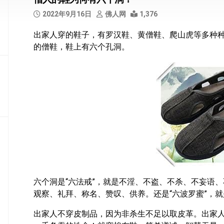
部
2022年9月16日
佛人网
1,376
般
出家人穿的鞋子，有罗汉鞋、黄僧鞋、爬山虎等多种
若
的僧鞋，鞋上有六个孔洞。
部
华
严
部
涅
槃
部
大
集
部
六个洞是“六法戒”，就是不淫、不盗、不杀、不妄语、
经
观察、礼拜、称名、赞叹、供养。还是“六波罗蜜”，
集
部
出家人不穿皮制品，因为非杀生不足以取皮革。出家