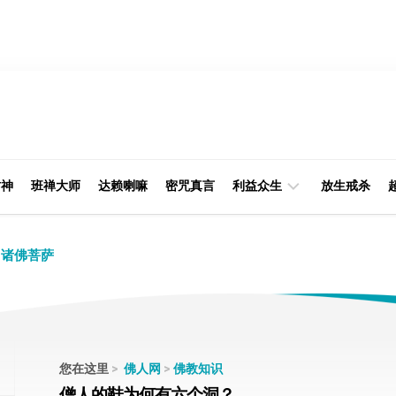
财神
班禅大师
达赖喇嘛
密咒真言
利益众生
放生戒杀
经
律
诸佛菩萨
典
部
印
阿
光
含
大
部
师
您在这里
>
佛人网
>
佛教知识
本
僧人的鞋为何有六个洞？
缘