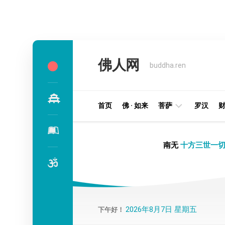
Skip
to
佛人网
content
buddha.ren
首页
佛 · 如来
菩萨
罗汉
明
南无
十方三世一切
王
部
金
刚
部
2026年8月7日 星期五
下午好！
译