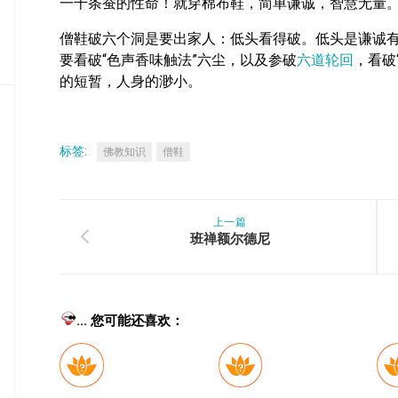
一千条蚕的性命！就穿棉布鞋，简单谦诚，智慧无量
密
教
僧鞋破六个洞是要出家人：低头看得破。低头是谦诚有
部
要看破“色声香味触法”六尘，以及参破
六道轮回
，看破
的短暂，人身的渺小。
史
传
部
标签:
佛教知识
僧鞋
上一篇
班禅额尔德尼
... 您可能还喜欢：