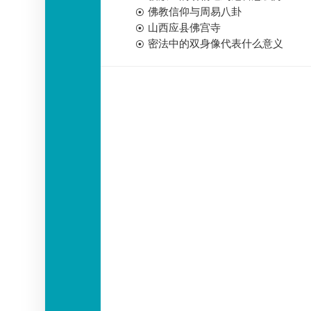
佛教信仰与周易八卦
山西应县佛宫寺
密法中的双身像代表什么意义