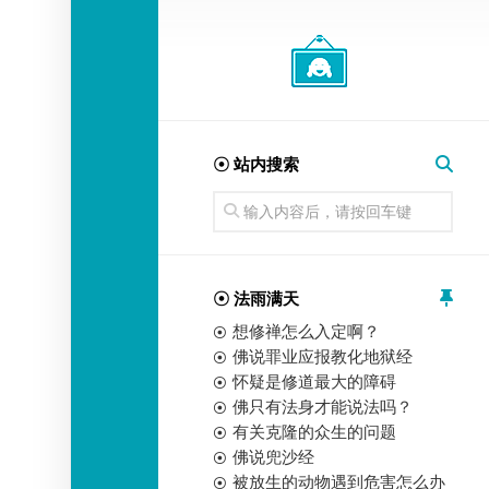
经
师
☉ 站内搜索
☉ 法雨满天
想修禅怎么入定啊？
佛说罪业应报教化地狱经
怀疑是修道最大的障碍
佛只有法身才能说法吗？
有关克隆的众生的问题
佛说兜沙经
被放生的动物遇到危害怎么办