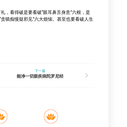
。
礼，看得破是要看破“眼耳鼻舌身意”六根，是
“贪嗔痴慢疑邪见”六大烦恼。甚至也要看破人生
下一篇
能净一切眼疾病陀罗尼经