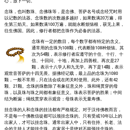
心，放下一切。
念珠，也叫数珠、念佛珠等，是念佛、菩萨名号或念经咒时用
以记数的法器。念珠数的次数越多越好，如果数满20万遍，得
生第三焰天。如果数满100万遍，就能永断烦恼根，获无上果，
往生佛国。因此，修行者都把念珠作为必备的法器。
念珠有一定的数目，每个数字都有特定的含义。
通常用的念珠为108颗，代表断除108种烦恼。其
次为54颗，表示修行者应遵守的十住、十行、十
信、十回问、十地，再加上四善根。再次是27
颗，表示十八学人和九无学。再下是14颗，表示
观世音菩萨的十四无畏。据佛经记载，最上品的念珠为1080
颗，一般不常用，只在法会或在闭关时使用。此外，还有42
颗、21颗。念珠的珠数除了有象征意义外，珠和绳贯穿的母
珠，以及珠与珠之间都有象征意义。珠表示菩萨的胜果；中间
结为断漏；绳线贯穿表示观音；母珠表示无量寿佛。
挂念珠的人和念珠的挂法都有严格规定。对于汉传佛教而言，
不是每一个佛教信徒都可以颈挂念珠的。只有受戒10年以上的
出家人，才可以挂念珠。通常出家人中，只有住持、长老、法
会的主持人才能挂念珠。在家居士是绝对不能颈挂念珠的。