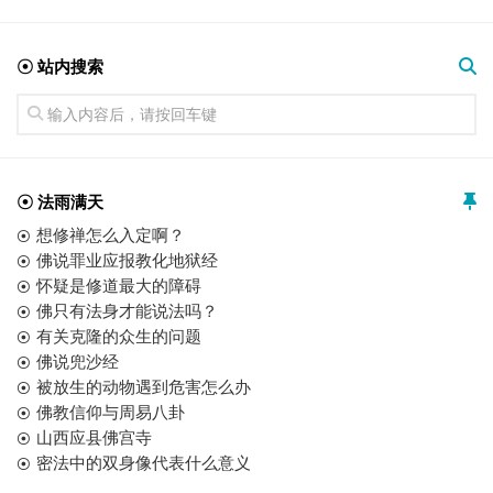
☉ 站内搜索
☉ 法雨满天
想修禅怎么入定啊？
佛说罪业应报教化地狱经
怀疑是修道最大的障碍
佛只有法身才能说法吗？
有关克隆的众生的问题
佛说兜沙经
被放生的动物遇到危害怎么办
佛教信仰与周易八卦
山西应县佛宫寺
密法中的双身像代表什么意义