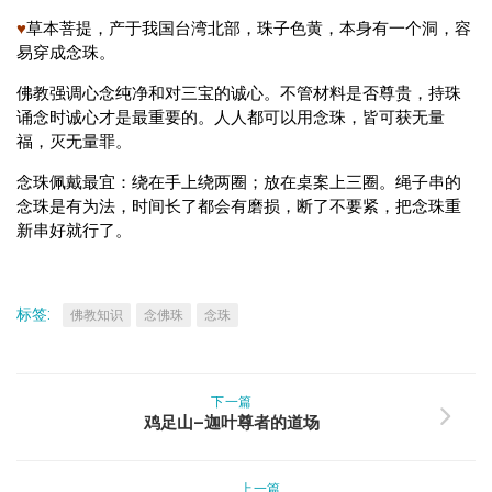
♥
草本菩提，产于我国台湾北部，珠子色黄，本身有一个洞，容
易穿成念珠。
佛教强调心念纯净和对三宝的诚心。不管材料是否尊贵，持珠
诵念时诚心才是最重要的。人人都可以用念珠，皆可获无量
福，灭无量罪。
念珠佩戴最宜：绕在手上绕两圈；放在桌案上三圈。绳子串的
念珠是有为法，时间长了都会有磨损，断了不要紧，把念珠重
新串好就行了。
标签:
佛教知识
念佛珠
念珠
下一篇
鸡足山–迦叶尊者的道场
上一篇