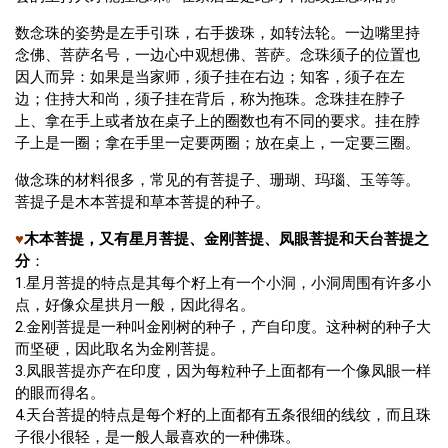
数念珠的姿势是左手引珠，右手拨珠，如转法轮。一边嘴里持
念佛、菩萨名号，一边心中观想佛、菩萨。念珠须子的位置也
因人而异：如果是当家师，须子挂在右边；知客，须子在左
边；住持大和尚，须子挂在背后，称为拖珠。念珠挂在脖子
上、拿在手上或者放在桌子上的圈数也有不同的要求。挂在脖
子上是一圈；拿在手里一定要两圈；放在桌上，一定要三圈。
做念珠的材料很多，常见的有菩提子、珊瑚、玛瑙、玉等等。
菩提子是木本菩提和草本菩提的种子。
♥
木本菩提，又有星月菩提、金刚菩提、凤眼菩提和天台菩提之
分
：
1.星月菩提的特点是其每个籽上有一个小洞，小洞周围有许多小
点，好像众星拱月一般，因此得名。
2.金刚菩提是一种叫金刚树的种子，产自印度。这种树的种子大
而坚硬，因此取名为金刚菩提。
3.凤眼菩提亦产在印度，因为每粒种子上面都有一个像凤眼一样
的眼而得名。
4.天台菩提的特点是每个籽的上面都有五条很细的线纹，而且珠
子很小很轻，是一般人最喜欢的一种佛珠。