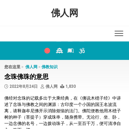
Skip
to
佛人网
content
您在这里
>
佛人网
>
佛教知识
念珠佛珠的意思
2022年8月24日
佛人网
1,830
佛经对念珠的记载多出于大乘经典，在《佛说木槵子经》中讲
述了念珠与佛教之间的渊源：古印度一个小国的国王名波流
离，请释迦牟尼佛开示消除烦恼的法门。佛陀便教他用木槵子
树的种子（菩提子）穿成珠串，随身携带。无论行、坐、卧，
一边念佛的名号，一边拨动珠子，从一至百千万，便可清净自