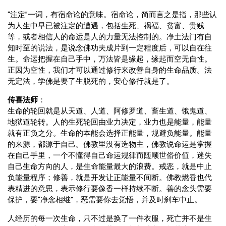
“注定”一词，有宿命论的意味。宿命论，简而言之是指，那些认
为人生中早已被注定的遭遇，包括生死、祸福、贫富、贵贱
等，或者相信人的命运是人的力量无法控制的。净土法门有自
知时至的说法，是说念佛功夫成片到一定程度后，可以自在往
生。命运把握在自己手中，万法皆是缘起，缘起而空无自性。
正因为空性，我们才可以通过修行来改善自身的生命品质。法
无定法，学佛是要了生脱死的，安心修行就是了。
传喜法师
：
生命的轮回就是从天道、人道、阿修罗道、畜生道、饿鬼道、
地狱道轮转。人的生死轮回由业力决定，业力也是能量，能量
就有正负之分。生命的本能会选择正能量，规避负能量。能量
的来源，都源于自己。佛教里没有造物主，佛教说命运是掌握
在自己手里，一个不懂得自己命运规律而随顺世俗价值，迷失
自己生命方向的人，是生命能量最大的浪费。戒恶，就是中止
负能量程序；修善，就是开发让正能量不间断。佛教燃香也代
表精进的意思，表示修行要像香一样持续不断。善的念头需要
保护，要“净念相继”，恶需要你去觉悟，并及时刹车中止。
人经历的每一次生命，只不过是换了一件衣服，死亡并不是生