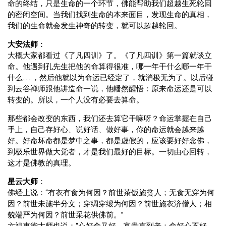
命的终结，只是生命的一个环节，佛能帮助我们超越生死轮回
的密闭空间。当我们找到生命的本来面目，发现生命的真相，
我们的生命就会发生神奇的转变，就可以超越轮回。
大安法师
：
大概大家都看过《了凡四训》了。《了凡四训》第一篇就谈立
命。他遇到孔先生把他的命算得很准，哪一年干什么哪一年干
什么……，然后他就以为命运已经定了，就消极无为了。以后碰
到云谷禅师跟他讲造命一说，他幡然醒悟：原来命运还是可以
转变的。所以，一个人没有必要去算命。
那些都会改变的东西，我们还去算它干嘛呀？命运掌握在自己
手上，自己存好心、说好话、做好事，你的命运就会越来越
好。好命坏命都是梦中之事，都是虚假的，应该要好好念佛，
到极乐世界做大觉者，才是我们最好的目标。一切由心回转，
这才是佛教的真理。
星云大师
：
佛经上说：“有衣有食为何因？前世茶饭施贫人；无食无穿为何
因？前世未施半分文；穿绸穿缎为何因？前世施衣济僧人；相
貌端严为何因？前世采花供佛前。”