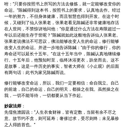
咐：“只要你按照书上所写的方法去修炼，就一定能够改变你的
命运。”陈鍼得到这本书，按照书上的要求，认真地去作。经过
一年的努力，不但身体健康，而且智慧也得到开发。在这个时
候，又碰到了仙人张果老，张果老看见陈鍼还非常健康地存活
在人世间，不禁惊讶地问他：“你是通过什么方法在寿限超过一
年以后还能生存于世呢？”陈鍼就如此这般地告诉仙人张果老。
张果老说佛法不可思议，佛法能够改变人生的命运，修行能够
改变人生的命运。并进一步地告诉陈鍼：“由于你的修行，你的
寿命还可以延长十五年。”在这十五年当中，陈鍼认真地继续修
行。十五年后，他预知时至，临终沐浴更衣，趺坐而去。这不
是故事，这是一件历史的事实，智者大师在《小止观》的后面
有两句话：此书为家兄陈鍼而说。
修行能够改变命运，所以，我们一定要相信：命自我立。自己
的前途，自己的命运，自己的明天，都操之在我。虽然操之在
我，一切不能等待，一切都要从当下作起。
妙寂法师
：
先儒焦澹园说：“人生衣食财禄，皆有定数，当留有余不尽之
意。故节约不贪，则可延寿；奢侈过求，受尽则终；未见暴殄
之人得皓首也。”