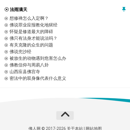
☉ 法雨满天
想修禅怎么入定啊？
佛说罪业应报教化地狱经
怀疑是修道最大的障碍
佛只有法身才能说法吗？
有关克隆的众生的问题
佛说兜沙经
被放生的动物遇到危害怎么办
佛教信仰与周易八卦
山西应县佛宫寺
密法中的双身像代表什么意义
佛人网
© 2017-2026
关于本站
|
网站地图