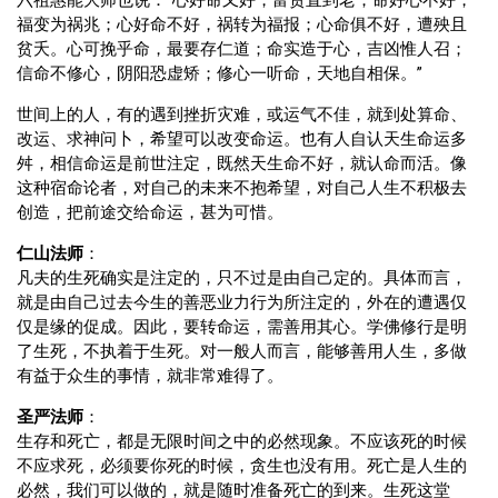
六祖惠能大师也说：“心好命又好，富贵直到老；命好心不好，
福变为祸兆；心好命不好，祸转为福报；心命俱不好，遭殃且
贫夭。心可挽乎命，最要存仁道；命实造于心，吉凶惟人召；
信命不修心，阴阳恐虚矫；修心一听命，天地自相保。”
世间上的人，有的遇到挫折灾难，或运气不佳，就到处算命、
改运、求神问卜，希望可以改变命运。也有人自认天生命运多
舛，相信命运是前世注定，既然天生命不好，就认命而活。像
这种宿命论者，对自己的未来不抱希望，对自己人生不积极去
创造，把前途交给命运，甚为可惜。
仁山法师
：
凡夫的生死确实是注定的，只不过是由自己定的。具体而言，
就是由自己过去今生的善恶业力行为所注定的，外在的遭遇仅
仅是缘的促成。因此，要转命运，需善用其心。学佛修行是明
了生死，不执着于生死。对一般人而言，能够善用人生，多做
有益于众生的事情，就非常难得了。
圣严法师
：
生存和死亡，都是无限时间之中的必然现象。不应该死的时候
不应求死，必须要你死的时候，贪生也没有用。死亡是人生的
必然，我们可以做的，就是随时准备死亡的到来。生死这堂