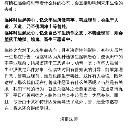
有情在临命终时带着什么样的心态，会直接影响到未来生命的
去处：
临终时生起善心，忆念平生所做善事，善业现前，会生于人
道、天道、乃至佛国净土等善处。
临终时生起恶心，忆念自己平生所作之恶，不善业现前，则会
堕落于地狱、饿鬼、畜生三恶道中。
临终之念对于未来生命去向，具有决定性的影响。有些人虽然
一生都在行善，但临终因为某种违缘生起嗔恶心，使识田中的
不善业现前，结果堕落于三恶道中，功亏一匮；有些人虽然一
生都没做过几件好事，但临终时因有善知识的引导，能够如理
作意，使善业现前，最后也能生于善处。或许有人会说，既然
这样，那么我们现在行善或作恶又有什么关系呢？当然是有关
系，我们平时的行为，就是为临终之念奠定基础。在通常情况
下，平日行善积德之人临终自然会生起善念，为恶亦尔。而
且，尽管由于某种特殊因缘而导致了意外，善、恶业依然存
在，将来还会继续受报。
——济群法师