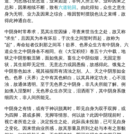
道、为恶感召至恶道，业果如是，非何人所主宰。业即因果之
总和，因果相续不断，致有
六道轮回
。由此得知，众生之意生
身为无明、业力及因果之综合，唯因暂时摆脱色法之束缚，故
得此神通自在。
中阴身时常希求，觅其出世因缘，寻查来世当生之处，故又称
“求生”，且因其为本有坏后，于次生之间暂时而起，故称为
“起”，寿命短者仅刹那之间耳！欲界、色界众生方有中阴身。六
道众生之中阴身各不相同。在《大宝积经》卷五十六中载，地
狱之中阴形貌丑陋，面如焦炭。畜生之中阴似烟，无固定形
状，其生前即无定性、无意志力或因愚痴，故感得此。饿鬼之
中阴形色如水，视其福报而有清浊之别。人、天之中阴形如金
色。色界（天界）之中有其色鲜白，以其具禅定功夫，心不混
浊，故通体透明。至于无色界之中阴身，非凡夫所能了解。例
如佛入涅槃时，无色界众生亦哭泣，泪洒雨下，其中阴身系微
细四大，非人间所能见。
中阴身之有情，或有于神识脱离时，即见自身为双手双脚，或
为四脚，甚或多脚、无脚等情形。何以故？此因中阴现前时，
视亡者所造之业，决定投生之处。此际虽未投胎，已可见自身
之变化。因来世由业所感，故其形量及所到之处与本有之形貌