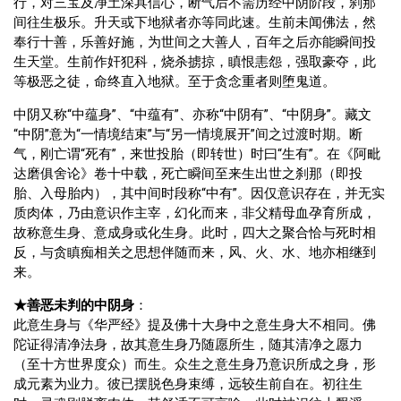
行，对三宝及净土深具信心，断气后不需历经中阴阶段，刹那
间往生极乐。升天或下地狱者亦等同此速。生前未闻佛法，然
奉行十善，乐善好施，为世间之大善人，百年之后亦能瞬间投
生天堂。生前作奸犯科，烧杀掳掠，瞋恨恚怨，强取豪夺，此
等极恶之徒，命终直入地狱。至于贪念重者则堕鬼道。
中阴又称“中蕴身”、“中蕴有”、亦称“中阴有”、“中阴身”。藏文
“中阴”意为“一情境结束”与“另一情境展开”间之过渡时期。断
气，刚亡谓“死有”，来世投胎（即转世）时曰“生有”。在《阿毗
达磨俱舍论》卷十中载，死亡瞬间至来生出世之刹那（即投
胎、入母胎内），其中间时段称“中有”。因仅意识存在，并无实
质肉体，乃由意识作主宰，幻化而来，非父精母血孕育所成，
故称意生身、意成身或化生身。此时，四大之聚合恰与死时相
反，与贪瞋痴相关之思想伴随而来，风、火、水、地亦相继到
来。
★善恶未判的中阴身
：
此意生身与《华严经》提及佛十大身中之意生身大不相同。佛
陀证得清净法身，故其意生身乃随愿所生，随其清净之愿力
（至十方世界度众）而生。众生之意生身乃意识所成之身，形
成元素为业力。彼已摆脱色身束缚，远较生前自在。初往生