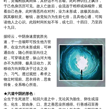
时，灵魂刚脱离肉体，其舒适不可言喻。此时神识往上飘浮，
于己色身历历可见。故人亡故后，会流连于棺椁或病榻旁，观
看自己色身。此时善恶尚在对判，业力未形成，故极其自由。
因其极轻灵、敏锐，故觉知力为生前七倍，且具他心通，可阅
读他人之心识。此段时间长短不等，或七日、十四日、乃至四
十九日。
据经云，中阴身速度犹胜光
速，于一念顷即可投生他方世
界。在业力尚未形成前，可神
通自在，随心所欲至向往之
处，可穿墙走壁，纵山河大地
亦不为所障。极具活动力，其
移动方向则取决于过去之业
力、习气。透过观想，希求之
物立时现前。思衣得衣，思食
得食，全系唯心所造。
★六道中阴的形色
：
众生于生死迷茫，轮回六道之中，无论其为胎生、卵生或湿
生、化生，皆由身、口、意之善恶业所感得。行善感召至善