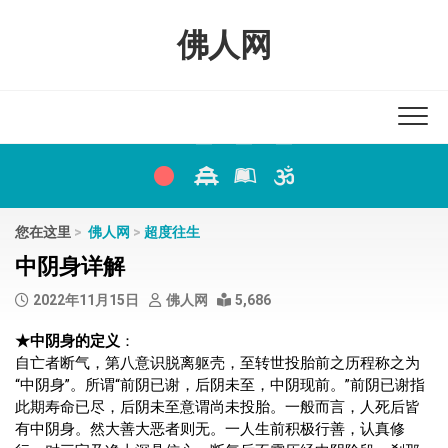
Skip
to
佛人网
content
您在这里
>
佛人网
>
超度往生
中阴身详解
2022年11月15日
佛人网
5,686
★中阴身的定义
：
自亡者断气，第八意识脱离躯壳，至转世投胎前之历程称之为
“中阴身”。所谓“前阴已谢，后阴未至，中阴现前。”前阴已谢指
此期寿命已尽，后阴未至意谓尚未投胎。一般而言，人死后皆
有中阴身。然大善大恶者则无。一人生前积极行善，认真修