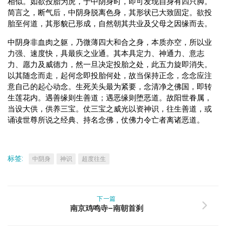
相似。如欲投胎为虎，于中阴身时，即可发现自身有四只脚。
简言之，断气后，中阴身脱离色身，其形状已大致固定。欲投
胎至何道，其形貌已形成，自然朝其共业及父母之因缘而去。
中阴身非血肉之躯，乃微薄四大和合之身，本质亦空，所以业
力强、速度快，具最疾之业通。其本具定力、神通力、意志
力、愿力及威德力，然一旦决定投胎之处，此五力旋即消失。
以其随念而走，起何念即投胎何处，故当保持正念，念念应注
意自己的起心动念。生死关头最为紧要，念清净之佛国，即转
生莲花内。遇善缘则生善道；遇恶缘则堕恶道。故阳世眷属，
当设大供，供养三宝。仗三宝之威光以资神识，往生善道，或
诵读世尊所说之经典、持名念佛，仗佛力令亡者离诸恶道。
标签:
中阴身
神识
超度往生
下一篇
南京鸡鸣寺–南朝首刹