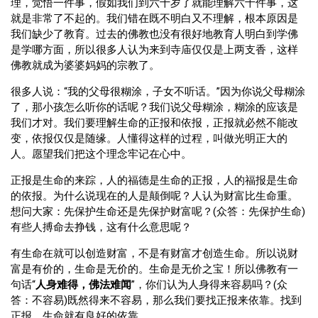
理，觉悟一件事，假如我们到六十岁了就能理解六十件事，这
就是非常了不起的。我们错在既不明白又不理解，根本原因是
我们缺少了教育。过去的佛教也没有很好地教育人明白到学佛
是学哪方面，所以很多人认为来到寺庙仅仅是上两支香，这样
佛教就成为婆婆妈妈的宗教了。
很多人说：“我的父母很糊涂，子女不听话。”因为你说父母糊涂
了，那小孩怎么听你的话呢？我们说父母糊涂，糊涂的应该是
我们才对。我们要理解生命的正报和依报，正报就必然不能改
变，依报仅仅是随缘。人懂得这样的过程，叫做光明正大的
人。愿望我们把这个理念牢记在心中。
正报是生命的来踪，人的福德是生命的正报，人的福报是生命
的依报。为什么说现在的人是颠倒呢？人认为财富比生命重。
想问大家：先保护生命还是先保护财富呢？(众答：先保护生命)
有些人搏命去挣钱，这有什么意思呢？
有生命在就可以创造财富，不是有财富才创造生命。所以说财
富是有价的，生命是无价的。生命是无价之宝！所以佛教有一
句话“
人身难得，佛法难闻
”，你们认为人身得来容易吗？(众
答：不容易)既然得来不容易，那么我们要找正报来依靠。找到
正报，生命就有良好的依靠。