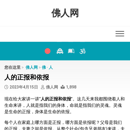
Skip
to
佛人网
content
您在这里
>
佛人网
>
佛 · 人
人的正报和依报
2023年4月15日
佛人网
1,898
现在给大家讲一讲“
人的正报和依报
”。这几天来我都围绕着人和
生命来讲，人就是指我们的身体，命就是指我们的灵魂。灵魂
是生命的正报，身体是生命的依报。
每个人在家庭上哪方面是正报，哪方面是依报呢？父母是我们
的正报，夫妻之间是依报。从整个社会(包含兄弟朋友)来讲，夫