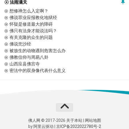
☉ 法雨满天
想修禅怎么入定啊？
佛说罪业应报教化地狱经
怀疑是修道最大的障碍
佛只有法身才能说法吗？
有关克隆的众生的问题
佛说兜沙经
被放生的动物遇到危害怎么办
佛教信仰与周易八卦
山西应县佛宫寺
密法中的双身像代表什么意义
佛人网
© 2017-2026
关于本站
|
网站地图
by
阿里云
驱动 |
京ICP备2022022780号-2