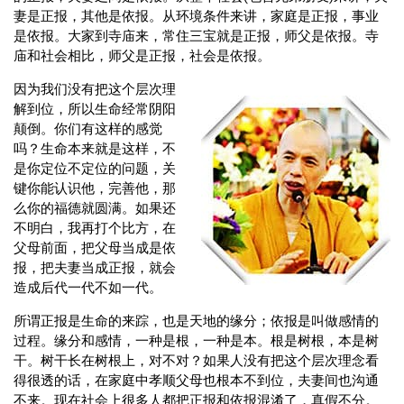
妻是正报，其他是依报。从环境条件来讲，家庭是正报，事业
是依报。大家到寺庙来，常住三宝就是正报，师父是依报。寺
庙和社会相比，师父是正报，社会是依报。
因为我们没有把这个层次理
解到位，所以生命经常阴阳
颠倒。你们有这样的感觉
吗？生命本来就是这样，不
是你定位不定位的问题，关
键你能认识他，完善他，那
么你的福德就圆满。如果还
不明白，我再打个比方，在
父母前面，把父母当成是依
报，把夫妻当成正报，就会
造成后代一代不如一代。
所谓正报是生命的来踪，也是天地的缘分；依报是叫做感情的
过程。缘分和感情，一种是根，一种是本。根是树根，本是树
干。树干长在树根上，对不对？如果人没有把这个层次理念看
得很透的话，在家庭中孝顺父母也根本不到位，夫妻间也沟通
不来。现在社会上很多人都把正报和依报混淆了，真假不分。