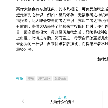
密
教
高僧大德也有夺胎现象，其本具福报，可免受胎狱之
部
赶走原先之神识。例如：皇后怀孕，无福报者之神识
福报者，此人即会夺走前者之神识，亦即二者之神识
史
有前例，高僧大德修持至能知来世投胎何处时，便可
传
苦，因高僧福报大，毋须经历胎狱之苦，只须将彼神
部
上出世，此谓之夺胎。简而言之，母亲自怀胎至婴儿
未必为同一神识。自来祈求菩萨加被，而得感应者不
藏经》等。
——慧律
标签:
夺胎
慧律法师
超度往生
上一篇
人为什么怕鬼？