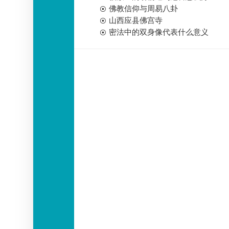
佛教信仰与周易八卦
山西应县佛宫寺
密法中的双身像代表什么意义