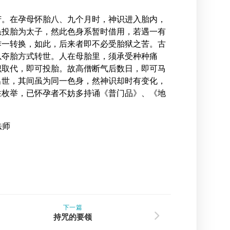
苦。在孕母怀胎八、九个月时，神识进入胎内，
虽投胎为太子，然此色身系暂时借用，若遇一有
作一转换，如此，后来者即不必受胎狱之苦。古
以夺胎方式转世。人在母胎里，须承受种种痛
识取代，即可投胎。故高僧断气后数日，即可马
出世，其间虽为同一色身，然神识却时有变化，
胜枚举，已怀孕者不妨多持诵《普门品》、《地
法师
下一篇
持咒的要领