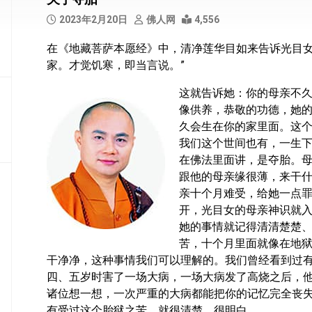
部
2023年2月20日
佛人网
4,556
般
在《地藏菩萨本愿经》中，清净莲华目如来告诉光目女
若
家。才觉饥寒，即当言说。”
部
这就告诉她：你的母亲不
华
像供养，恭敬的功德，她
严
部
久会生在你的家里面。这
我们这个世间也有，一生
涅
在佛法里面讲，是夺胎。
槃
跟他的母亲缘很薄，来干
部
亲十个月难受，给她一点
开，光目女的母亲神识就
大
集
她的事情就记得清清楚楚
部
苦，十个月里面就像在地
干净净，这种事情我们可以理解的。我们曾经看到过
经
四、五岁时害了一场大病，一场大病发了高烧之后，
集
诸位想一想，一次严重的大病都能把你的记忆完全丧
部
有受过这个胎狱之苦，就很清楚、很明白。