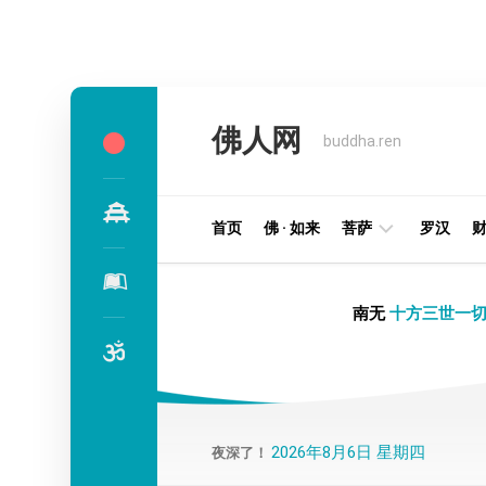
Skip
to
佛人网
content
buddha.ren
首页
佛 · 如来
菩萨
罗汉
明
南无
十方三世一切
王
部
金
刚
部
2026年8月6日 星期四
夜深了！
译