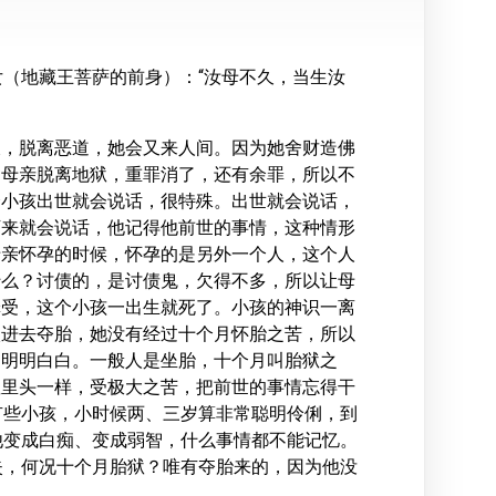
（地藏王菩萨的前身）：“汝母不久，当生汝
久，脱离恶道，她会又来人间。因为她舍财造佛
的母亲脱离地狱，重罪消了，还有余罪，所以不
个小孩出世就会说话，很特殊。出世就会说话，
下来就会说话，他记得他前世的事情，这种情形
母亲怀孕的时候，怀孕的是另外一个人，这个人
什么？讨债的，是讨债鬼，欠得不多，所以让母
罪受，这个小孩一出生就死了。小孩的神识一离
入进去夺胎，她没有经过十个月怀胎之苦，所以
、明明白白。一般人是坐胎，十个月叫胎狱之
狱里头一样，受极大之苦，把前世的事情忘得干
有些小孩，小时候两、三岁算非常聪明伶俐，到
他变成白痴、变成弱智，什么事情都不能记忆。
失，何况十个月胎狱？唯有夺胎来的，因为他没