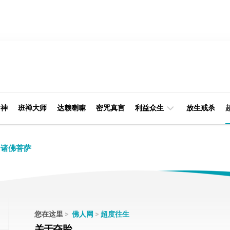
财神
班禅大师
达赖喇嘛
密咒真言
利益众生
放生戒杀
经
律
诸佛菩萨
典
部
印
阿
光
含
大
部
师
您在这里
>
佛人网
>
超度往生
本
关于夺胎
缘