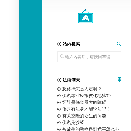
经
师
☉ 站内搜索
☉ 法雨满天
想修禅怎么入定啊？
佛说罪业应报教化地狱经
怀疑是修道最大的障碍
佛只有法身才能说法吗？
有关克隆的众生的问题
佛说兜沙经
被放生的动物遇到危害怎么办