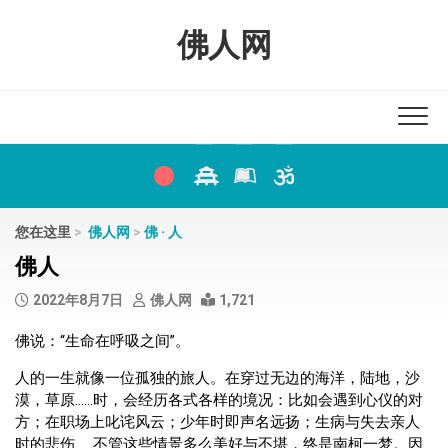
Skip
to
佛人网
content
您在这里
>
佛人网
>
佛 · 人
佛人
2022年8月7日
佛人网
1,721
佛说：“生命在呼吸之间”。
人的一生就像一位孤独的旅人。在穿过无边的海洋，陆地，沙
漠，草原……时，会经历各式各样的境况：比如会遇到心仪的对
方；在职场上叱诧风云；少年时即声名远扬；生病与失去亲人
时的悲伤……不管这些情景多么美好与不堪，终是南柯一梦。因