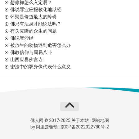
想修禅怎么入定啊？
佛说罪业应报教化地狱经
怀疑是修道最大的障碍
佛只有法身才能说法吗？
有关克隆的众生的问题
佛说兜沙经
被放生的动物遇到危害怎么办
佛教信仰与周易八卦
山西应县佛宫寺
密法中的双身像代表什么意义
佛人网
© 2017-2025
关于本站
|
网站地图
by
阿里云
驱动 |
京ICP备2022022780号-2