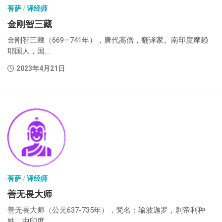
菩萨
/
译经师
金刚智三藏
金刚智三藏（669—741年），唐代高僧，翻译家。南印度摩赖
耶国人，国...
2023年4月21日
菩萨
/
译经师
善无畏大师
善无畏大师（公元637-735年），梵名：输波迦罗，刹帝利种
姓，中印度...