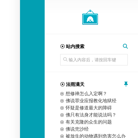
经
师
☉ 站内搜索
☉ 法雨满天
想修禅怎么入定啊？
佛说罪业应报教化地狱经
怀疑是修道最大的障碍
佛只有法身才能说法吗？
有关克隆的众生的问题
佛说兜沙经
被放生的动物遇到危害怎么办