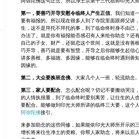
阿弥陀佛这句正念。所以净土宗第十三代祖师印光大
密
教
第一，要善巧开导安慰令临终人产生正信
。我们知道
部
要有福报的。所以现在很多人到了寺院里面跟师父讲
生，这不是拜托不拜托的事，到了临命终时身不由己
史
办法了。就是你有福报能否感召有人来给你助念？还
传
部
自己的子女、财产，还留恋这个世间，这就是没有善
巧开导，善巧就是要有智慧，开导之后你能够生起信
讲多善根、多福德、多因缘，能够在临命终时遇到善
因缘的。
第二，大众要换班念佛
。大家几个人一班，轮流助念
第三，家人要配合
。怎么配合呢？切记不要搬动哭泣
的人情执很重，到了临命终时爱别离苦，让往生的人
要配合。能够做到印光大师所讲的临终三大要，这个
阿弥陀佛
接引。
来参加助念的这些同修，如果能依印光大师所开示的
增长将来往生净土的资粮。你帮人家助念，将来以后