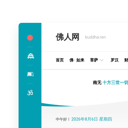
Skip
to
佛人网
content
buddha.ren
首页
佛 · 如来
菩萨
罗汉
明
南无
十方三世一切
王
部
金
刚
部
2026年8月6日 星期四
中午好！
译