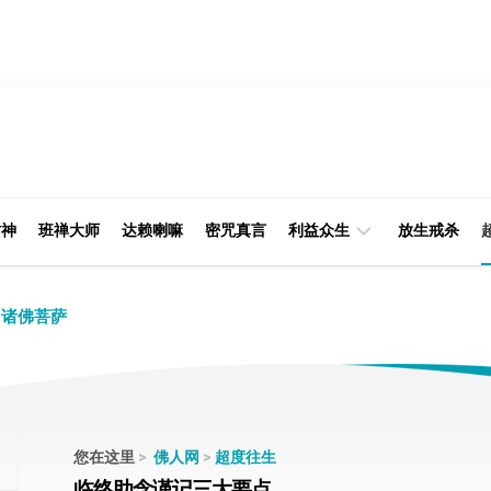
财神
班禅大师
达赖喇嘛
密咒真言
利益众生
放生戒杀
经
律
诸佛菩萨
典
部
印
阿
光
含
大
部
师
您在这里
>
佛人网
>
超度往生
本
临终助念谨记三大要点
缘