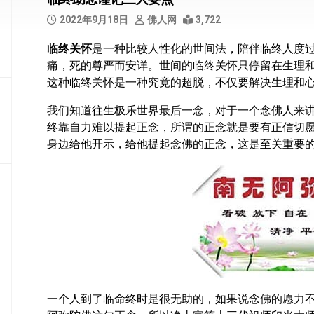
部
2022年9月18日
佛人网
3,722
般
临终关怀
是一种比较人性化的世间法，陪伴临终人度
若
痛，死的尊严而安详。世间的临终关怀只停留在生理
部
这种临终关怀是一种究竟的超脱，不仅要解决生理和
华
我们知道往生极乐世界最后一念，对于一个念佛人来
严
部
终靠自力难以提起正念，所谓的正念就是要有正信切
身边给他开示，给他提起念佛的正念，这是至关重要
涅
槃
部
大
集
部
经
集
部
一个人到了临命终时是很无助的，如果说念佛的愿力