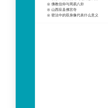
佛教信仰与周易八卦
山西应县佛宫寺
密法中的双身像代表什么意义