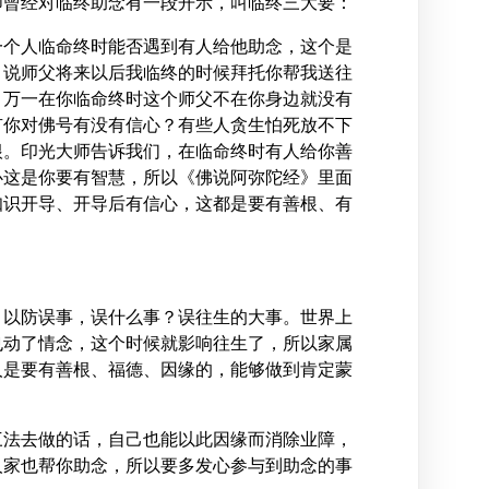
师曾经对临终助念有一段开示，叫临终三大要：
一个人临命终时能否遇到有人给他助念，这个是
，说师父将来以后我临终的时候拜托你帮我送往
，万一在你临命终时这个师父不在你身边就没有
有你对佛号有没有信心？有些人贪生怕死放不下
根。印光大师告诉我们，在临命终时有人给你善
心这是你要有智慧，所以《佛说阿弥陀经》里面
知识开导、开导后有信心，这都是要有善根、有
。
，以防误事，误什么事？误往生的大事。世界上
也动了情念，这个时候就影响往生了，所以家属
人是要有善根、福德、因缘的，能够做到肯定蒙
三法去做的话，自己也能以此因缘而消除业障，
人家也帮你助念，所以要多发心参与到助念的事