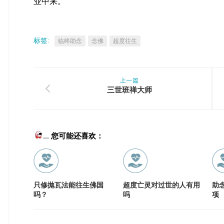
业中来。
标签:
临终助念
念佛
超度往生
上一篇
三世班禅大师
... 您可能还喜欢：
只修抛瓦法能往生佛国
超度亡灵对过世的人有用
助
吗？
吗
项