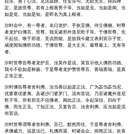
自乐。善了心法。见法寂静。住安乐句。无欲无苦。得四禅
定。是故世尊。若有上根善男子等。当如是见。当如是闻。当
如是觉。当如是知。是即名为真上根者。
尔时会中。有一尊者。名曰龙护。手执宝拂。侍立佛侧。时尊
者龙护白佛言。世尊。我见诸邪外道尼乾子等。于佛世尊。先
不起信。唯于邪道。竞说胜能。是故我今建立表刹宣示于世。
咸使闻知佛胜功德。于佛世尊。是大丈夫。最尊最上。无有等
者。
尔时世尊告尊者龙护言。汝莫作是说。莫宣示他人佛胜功德。
我今不欲如是称扬。于是尊者龙护赞世尊言。善哉善哉。是真
正等正觉。
尔时佛告尊者舍利弗。汝当善以如是正法。广为苾刍苾刍尼。
优婆塞优婆夷。及诸沙门婆罗门。流布宣说。乃至诸魔外道尼
乾子等。所有邪见不信佛者。闻此正法。令起深信。归向于
佛。而生正见。了知正法。又复告言。汝舍利弗。应当如是流
布宣说。
尔时世尊谓尊者舍利弗。言已。默然而住。于是尊者舍利弗。
承佛威力。说是法已。礼佛而退。时诸会众。得闻正法。欢喜