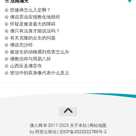
☉ 法雨满天
想修禅怎么入定啊？
佛说罪业应报教化地狱经
怀疑是修道最大的障碍
佛只有法身才能说法吗？
有关克隆的众生的问题
佛说兜沙经
被放生的动物遇到危害怎么办
佛教信仰与周易八卦
山西应县佛宫寺
密法中的双身像代表什么意义
佛人网
© 2017-2025
关于本站
|
网站地图
by
阿里云
驱动 |
京ICP备2022022780号-2