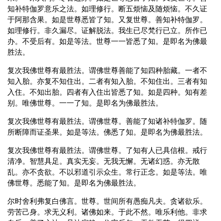
知补特伽罗意乐之法。如理修行。断五烦恼及随烦恼。不久证
于阿那含果。如是世尊悉皆了知。又复世尊。善知补特伽罗。
如理修行。非久漏尽。证解脱法。我生已尽梵行已立。所作已
办。不受后有。如是等法。世尊一一皆悉了知。是即名为佛最
胜法。
复次我佛世尊有最胜法。谓佛世尊善能了知四种胎藏。一者不
知入胎。亦复不知住出。二者有知入胎。不知住出。三者有知
入住。不知出胎。四者有入住出皆悉了知。如是四种。知有差
别。唯佛世尊。一一了知。是即名为佛最胜法。
复次我佛世尊有最胜法。谓佛世尊。善能了知诸补特伽罗。随
所断障而证圣果。如是等法。佛悉了知。是即名为佛最胜法。
复次我佛世尊有最胜法。谓佛世尊。了知有人已具信根。戒行
清净。智慧具足。真实无妄。无我无懈。无诸幻惑。亦无散
乱。亦不贪欲。不以邪道引示众生。常行正念。如是等法。唯
佛世尊。悉能了知。是即名为佛最胜法。
尔时舍利弗复白佛言。世尊。世间所有愚痴凡夫。贪诸欲乐。
劳苦己身。求无义利。诸佛如来。于此不然。唯乐利他。非求