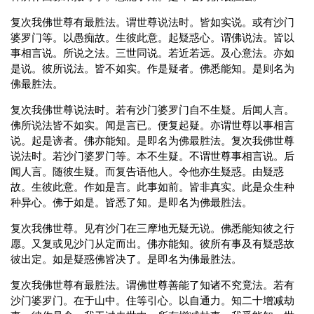
复次我佛世尊有最胜法。谓世尊说法时。皆如实说。或有沙门
婆罗门等。以愚痴故。生彼此意。起疑惑心。谓佛说法。皆以
事相言说。所说之法。三世同说。若近若远。及心意法。亦如
是说。彼所说法。皆不如实。作是疑者。佛悉能知。是则名为
佛最胜法。
复次我佛世尊说法时。若有沙门婆罗门自不生疑。后闻人言。
佛所说法皆不如实。闻是言已。便复起疑。亦谓世尊以事相言
说。起是谤者。佛亦能知。是即名为佛最胜法。复次我佛世尊
说法时。若沙门婆罗门等。本不生疑。不谓世尊事相言说。后
闻人言。随彼生疑。而复告语他人。令他亦生疑惑。由疑惑
故。生彼此意。作如是言。此事如前。皆非真实。此是众生种
种异心。佛于如是。皆悉了知。是即名为佛最胜法。
复次我佛世尊。见有沙门在三摩地无疑无说。佛悉能知彼之行
愿。又复或见沙门从定而出。佛亦能知。彼所有事及有疑惑故
彼出定。如是疑惑佛皆决了。是即名为佛最胜法。
复次我佛世尊有最胜法。谓佛世尊善能了知诸不究竟法。若有
沙门婆罗门。在于山中。住等引心。以自通力。知二十增减劫