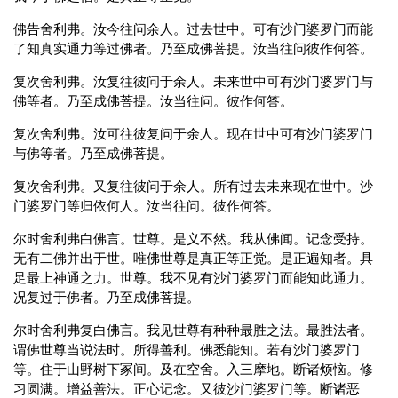
佛告舍利弗。汝今往问余人。过去世中。可有沙门婆罗门而能
了知真实通力等过佛者。乃至成佛菩提。汝当往问彼作何答。
复次舍利弗。汝复往彼问于余人。未来世中可有沙门婆罗门与
佛等者。乃至成佛菩提。汝当往问。彼作何答。
复次舍利弗。汝可往彼复问于余人。现在世中可有沙门婆罗门
与佛等者。乃至成佛菩提。
复次舍利弗。又复往彼问于余人。所有过去未来现在世中。沙
门婆罗门等归依何人。汝当往问。彼作何答。
尔时舍利弗白佛言。世尊。是义不然。我从佛闻。记念受持。
无有二佛并出于世。唯佛世尊是真正等正觉。是正遍知者。具
足最上神通之力。世尊。我不见有沙门婆罗门而能知此通力。
况复过于佛者。乃至成佛菩提。
尔时舍利弗复白佛言。我见世尊有种种最胜之法。最胜法者。
谓佛世尊当说法时。所得善利。佛悉能知。若有沙门婆罗门
等。住于山野树下冢间。及在空舍。入三摩地。断诸烦恼。修
习圆满。增益善法。正心记念。又彼沙门婆罗门等。断诸恶