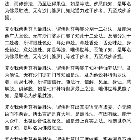
法。而修善法。乃至证得果位。如是等法。佛悉能知。是即名
为佛最胜法。无有沙门婆罗门知此通力过于佛者。乃至成佛菩
提。
复次我佛世尊具最胜法。谓佛世尊善能分别十二处法。及能为
他广大宣说。无有沙门婆罗门能了知此十二处法。及能分别十
二处者。所谓眼处色处。耳处声处。鼻处香处。舌处味处。身
处触处。意处法处。如是等法。唯佛世尊。悉能了知。是即名
为佛最胜法。无有沙门婆罗门等过于佛者。乃至成佛菩提。
复次我佛世尊有最胜法。谓佛世尊善能了知补特伽罗法理。及
为他说。无有沙门婆罗门等知如是法。及为他说补特伽罗法
者。而身七种。所谓随信行。随法行。信解。见至。身证。慧
解脱。俱解脱。如是七种补特伽罗最上之法。唯佛世尊悉能了
知。是即名为佛最胜法。
复次我佛世尊有最胜法。谓佛世尊出真实语无有虚妄。亦无绮
语而不两舌。所出言辞是真大利。是最胜法。有因有缘。能于
大众中。出微妙音说甚深义。如是最上真实之法。唯佛世尊悉
能了知。是即名为佛最胜法。
复次我佛世尊有最胜法。谓佛世尊以三摩钵底。观有漏身不净