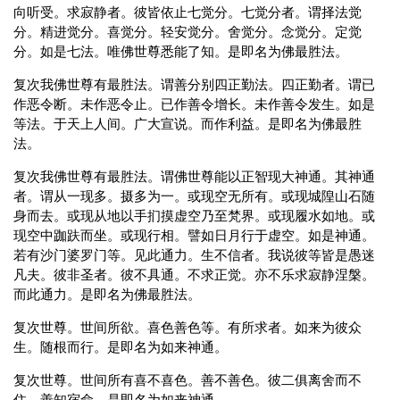
向听受。求寂静者。彼皆依止七觉分。七觉分者。谓择法觉
分。精进觉分。喜觉分。轻安觉分。舍觉分。念觉分。定觉
分。如是七法。唯佛世尊悉能了知。是即名为佛最胜法。
复次我佛世尊有最胜法。谓善分别四正勤法。四正勤者。谓已
作恶令断。未作恶令止。已作善令增长。未作善令发生。如是
等法。于天上人间。广大宣说。而作利益。是即名为佛最胜
法。
复次我佛世尊有最胜法。谓佛世尊能以正智现大神通。其神通
者。谓从一现多。摄多为一。或现空无所有。或现城隍山石随
身而去。或现从地以手扪摸虚空乃至梵界。或现履水如地。或
现空中跏趺而坐。或现行相。譬如日月行于虚空。如是神通。
若有沙门婆罗门等。见此通力。生不信者。我说彼等皆是愚迷
凡夫。彼非圣者。彼不具通。不求正觉。亦不乐求寂静涅槃。
而此通力。是即名为佛最胜法。
复次世尊。世间所欲。喜色善色等。有所求者。如来为彼众
生。随根而行。是即名为如来神通。
复次世尊。世间所有喜不喜色。善不善色。彼二俱离舍而不