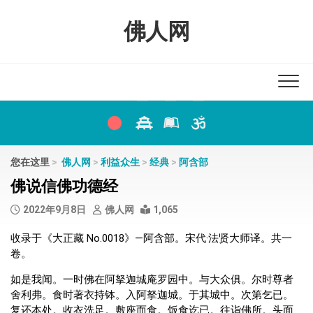
Skip
to
佛人网
content
您在这里
>
佛人网
>
利益众生
>
经典
>
阿含部
佛说信佛功德经
2022年9月8日
佛人网
1,065
收录于《大正藏 No.0018》—阿含部。宋代·法贤大师译。共一
卷。
如是我闻。一时佛在阿拏迦城庵罗园中。与大众俱。尔时尊者
舍利弗。食时著衣持钵。入阿拏迦城。于其城中。次第乞已。
复还本处。收衣洗足。敷座而食。饭食讫已。往诣佛所。头面