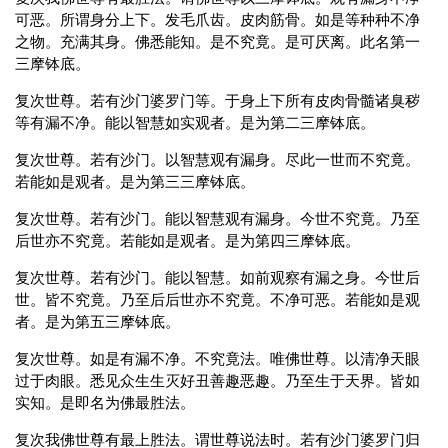
可恶。所谓身分上下。发毛爪齿。皮肉筋骨。如是等种种不净
之物。充满其身。佛悉能知。是不究竟。是可厌离。此名第一
三摩钵底。
复次世尊。若有沙门婆罗门等。于身上下所有皮肉骨髓诸臭秽
等有漏不净。能以智慧如实观者。是为第二三摩钵底。
复次世尊。若有沙门。以智慧观有漏身。尽此一世而不究竟。
若能如是观者。是为第三三摩钵底。
复次世尊。若有沙门。能以智慧观有漏身。今世不究竟。乃至
后世亦不究竟。若能如是观者。是为第四三摩钵底。
复次世尊。若有沙门。能以智慧。如前观察有漏之身。今世后
世。皆不究竟。乃至后后世亦不究竟。不净可恶。若能如是观
者。是为第五三摩钵底。
复次世尊。如是有漏不净。不究竟法。唯佛世尊。以清净天眼
过于肉眼。悉见众生生灭好丑善趣恶趣。乃至生于天界。皆如
实知。是即名为佛最胜法。
复次我佛世尊有最上胜法。谓世尊说法时。若有沙门婆罗门归