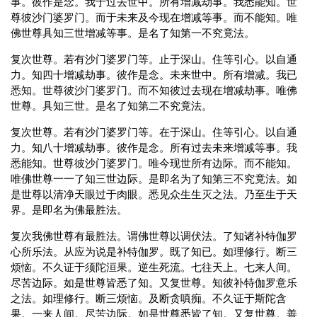
事。彼作是念。我于过去世中。所有增减劫事。我悉能知。世
尊彼沙门婆罗门。而于未来及今现在增减等事。而不能知。唯
佛世尊具知三世增减等事。是名了知第一不究竟法。
复次世尊。若有沙门婆罗门等。止于深山。住等引心。以自通
力。知四十增减劫事。彼作是念。未来世中。所有增减。我已
悉知。世尊彼沙门婆罗门。而不知彼过去现在增减劫事。唯佛
世尊。具知三世。是名了知第二不究竟法。
复次世尊。若有沙门婆罗门等。在于深山。住等引心。以自通
力。知八十增减劫事。彼作是念。所有过去未来增减等事。我
悉能知。世尊彼沙门婆罗门。唯今现世所有边际。而不能知。
唯佛世尊一一了知三世边际。是即名为了知第三不究竟法。如
是世尊以清净天眼过于肉眼。悉见众生生灭之法。乃至生于天
界。是即名为佛最胜法。
复次我佛世尊有最胜法。谓佛世尊以调伏法。了知诸补特伽罗
心所乐法。从应为说是补特伽罗。既了知已。如理修行。断三
烦恼。不久证于须陀洹果。逆生死流。七往天上。七来人间。
尽苦边际。如是世尊皆悉了知。又复世尊。知彼补特伽罗意乐
之法。如理修行。断三烦恼。及断贪嗔痴。不久证于斯陀含
果。一来人间。尽苦边际。如是世尊悉皆了知。又复世尊。善