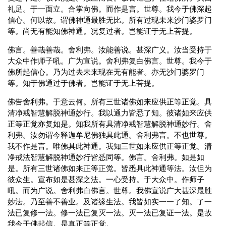
礼足。于一面立。合掌向佛。而作是言。世尊。我今于佛深起
信心。何以故。谓佛神通最胜无比。所有过现未来沙门婆罗门
等。尚无有能知佛神通。况复过者。岂能证于无上菩提。
佛言。善哉善哉。舍利弗。汝能善说。甚深广义。汝当受持于
大众中作师子吼。广为宣说。舍利弗复白佛言。世尊。我今于
佛所起信心。乃为过去未来现在无有能者。亦无沙门婆罗门
等。知于佛通过于佛者。岂能证于无上菩提。
佛告舍利弗。于意云何。所有三世诸佛如来应供正等正觉。具
清净戒智慧解脱神通妙行。我以通力皆悉了知。彼诸如来应供
正等正觉亦复如是。知我所有具清净戒智慧解脱神通妙行。舍
利弗。汝勿谓今释迦牟尼佛独具此通。舍利弗言。不也世尊。
我不作是言。唯佛具此神通。我知三世如来应供正等正觉。清
净戒法智慧解脱神通妙行皆悉同等。佛言。舍利弗。如是如
是。所有三世诸佛如来正等正觉。皆悉具此神通等法。汝但为
彼众生。宣布如是甚深之法。一心受持。于大众中。作师子
吼。而为广说。舍利弗白佛言。世尊。我佛宣说广大甚深最胜
妙法。乃至善不善业。及诸缘生法。我皆如实一一了知。了一
法已复修一法。修一法已复灭一法。灭一法已复证一法。是故
我今于佛起信。是真正等正觉。