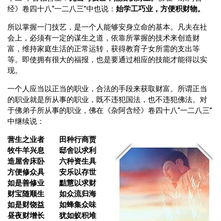
经》卷四十八“一二八三”中也说：
始学工巧业，方便积财物。
所以掌握一门技艺，是一个人能够安身立命的基本。凡夫在社
会上，必须有一定的谋生之道，依靠所掌握的技术来创造财
富，维持家庭生活的正常运转，获得教育子女所需的支出等
等。即使拥有很大的福报，也是要通过相应的技能才能得以实
现。
一个人应当以正当的职业，合法的手段来获取财富。所谓正当
的职业就是所从事的职业，既不违犯国法，也不违犯佛法。对
于佛弟子所从事的职业，佛在《杂阿含经》卷四十八“一二八三”
中继续说：
营生之业者 田种行商贾
牧牛羊兴息 邸舍以求利
造屋舍床卧 六种资生具
方便修众具 安乐以存世
如是善修业 黠慧以求财
财宝随顺生 如众流归海
如是财饶益 如蜂集众味
昼夜财增长 犹如蚁积堆