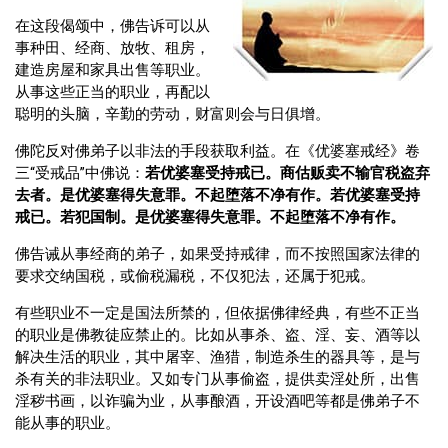
在这段偈颂中，佛告诉可以从
事种田、经商、放牧、租房，
建造房屋和家具出售等职业。
从事这些正当的职业，再配以
聪明的头脑，辛勤的劳动，财富则会与日俱增。
佛陀反对佛弟子以非法的手段获取利益。在《优婆塞戒经》卷
三“受戒品”中佛说：
若优婆塞受持戒已。商估贩卖不输官税盗弃
去者。是优婆塞得失意罪。不起堕落不净有作。若优婆塞受持
戒已。若犯国制。是优婆塞得失意罪。不起堕落不净有作。
佛告诫从事经商的弟子，如果受持戒律，而不按照国家法律的
要求交纳国税，或偷税漏税，不仅犯法，还属于犯戒。
有些职业不一定是国法所禁的，但依据佛律经典，有些不正当
的职业是佛教徒应禁止的。比如从事杀、盗、淫、妄、酒等以
解决生活的职业，其中屠宰、渔猎，制造杀生的器具等，是与
杀有关的非法职业。又如专门从事偷盗，提供卖淫处所，出售
淫秽书画，以诈骗为业，从事酿酒，开设酒吧等都是佛弟子不
能从事的职业。