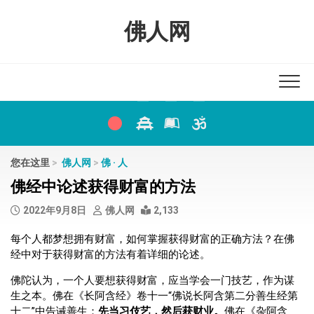
Skip
to
佛人网
content
您在这里
>
佛人网
>
佛 · 人
佛经中论述获得财富的方法
2022年9月8日
佛人网
2,133
每个人都梦想拥有财富，如何掌握获得财富的正确方法？在佛
经中对于获得财富的方法有着详细的论述。
佛陀认为，一个人要想获得财富，应当学会一门技艺，作为谋
生之本。佛在《长阿含经》卷十一“佛说长阿含第二分善生经第
十二”中告诫善生：
先当习伎艺，然后获财业。
佛在《杂阿含