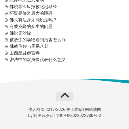
想修禅怎么入定啊？
佛说罪业应报教化地狱经
怀疑是修道最大的障碍
佛只有法身才能说法吗？
有关克隆的众生的问题
佛说兜沙经
被放生的动物遇到危害怎么办
佛教信仰与周易八卦
山西应县佛宫寺
密法中的双身像代表什么意义
佛人网
© 2017-2026
关于本站
|
网站地图
by
阿里云
驱动 |
京ICP备2022022780号-2