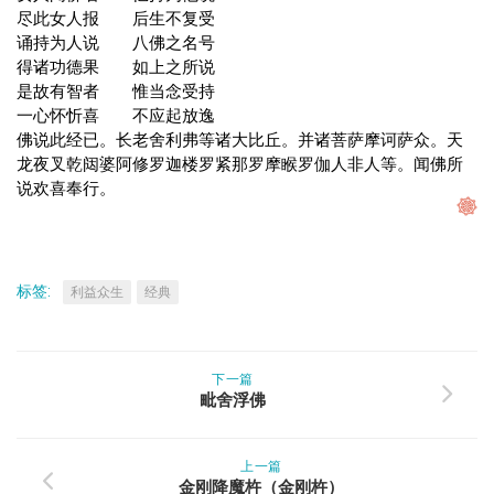
尽此女人报 后生不复受
诵持为人说 八佛之名号
得诸功德果 如上之所说
是故有智者 惟当念受持
一心怀忻喜 不应起放逸
佛说此经已。长老舍利弗等诸大比丘。并诸菩萨摩诃萨众。天
龙夜叉乾闼婆阿修罗迦楼罗紧那罗摩睺罗伽人非人等。闻佛所
说欢喜奉行。
标签:
利益众生
经典
下一篇
毗舍浮佛
上一篇
金刚降魔杵（金刚杵）