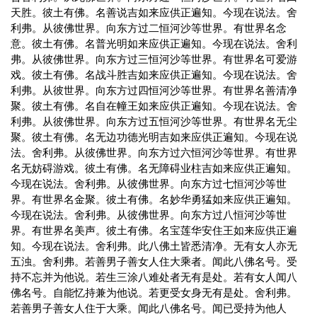
天胜。彼土有佛。名善说吉如来应供正遍知。今现在说法。舍
利弗。从彼佛世界。向东方过二恒河沙等世界。有世界名念
意。彼土有佛。名普光明如来应供正遍知。今现在说法。舍利
弗。从彼佛世界。向东方过三恒河沙等世界。有世界名可爱游
戏。彼土有佛。名战斗胜吉如来应供正遍知。今现在说法。舍
利弗。从彼世界。向东方过四恒河沙等世界。有世界名善清净
聚。彼土有佛。名自在幢王如来应供正遍知。今现在说法。舍
利弗。从彼佛世界。向东方过五恒河沙等世界。有世界名无尘
聚。彼土有佛。名无边功德光明吉如来应供正遍知。今现在说
法。舍利弗。从彼佛世界。向东方过六恒河沙等世界。有世界
名无妨碍游戏。彼土有佛。名无障碍业柱吉如来应供正遍知。
今现在说法。舍利弗。从彼佛世界。向东方过七恒河沙等世
界。有世界名金聚。彼土有佛。名妙华勇猛如来应供正遍知。
今现在说法。舍利弗。从彼佛世界。向东方过八恒河沙等世
界。有世界名美声。彼土有佛。名宝莲华安住王如来应供正遍
知。今现在说法。舍利弗。此八佛土皆悉清净。无有女人亦无
五浊。舍利弗。若善男子善女人住大乘者。闻此八佛名号。受
持不忘并为他说。若生三涂八难处者无有是处。若有女人闻八
佛名号。自能忆持兼为他说。若更受女身无有是处。舍利弗。
若善男子善女人住于大乘。闻此八佛名号。闻已受持为他人