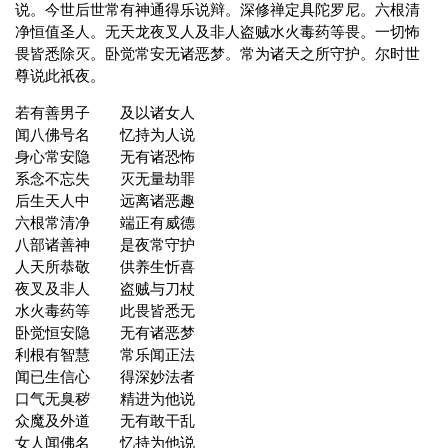
说。今世后世常有神通得乐说辩。深修禅定具陀罗尼。六根清
净恒值圣人。无天龙夜叉人及非人盗贼水火毒药等畏。一切怖
畏皆悉除灭。卧觉常安无诸恶梦。常为诸天之所守护。尔时世
尊说此祇夜。
若有善男子 及以诸女人
闻八佛号名 忆持为人说
身心常安隐 无有诸恐怖
系念不忘失 灭无量劫罪
后生天人中 远离诸恶趣
六根常清净 端正有威德
八部诸善神 是夜常守护
人天所恭敬 供养生忻喜
夜叉及非人 盗贼与刀杖
水火毒药等 此畏皆悉无
卧觉恒安隐 无有诸恶梦
利根有智慧 常乐闻正法
闻已生信心 得深妙法者
口气无臭秽 精进为他说
众魔及外道 无有敢干乱
女人闻佛名 忆持为他说