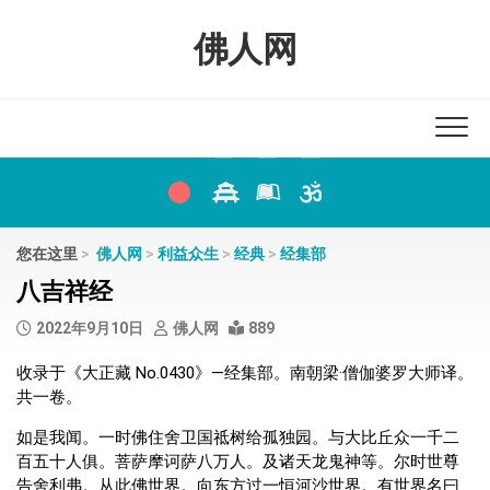
Skip
to
佛人网
content
您在这里
>
佛人网
>
利益众生
>
经典
>
经集部
八吉祥经
2022年9月10日
佛人网
889
收录于《大正藏 No.0430》—经集部。南朝梁·僧伽婆罗大师译。
共一卷。
如是我闻。一时佛住舍卫国祗树给孤独园。与大比丘众一千二
百五十人俱。菩萨摩诃萨八万人。及诸天龙鬼神等。尔时世尊
告舍利弗。从此佛世界。向东方过一恒河沙世界。有世界名曰