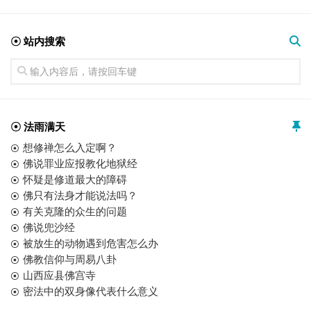
☉ 站内搜索
☉ 法雨满天
想修禅怎么入定啊？
佛说罪业应报教化地狱经
怀疑是修道最大的障碍
佛只有法身才能说法吗？
有关克隆的众生的问题
佛说兜沙经
被放生的动物遇到危害怎么办
佛教信仰与周易八卦
山西应县佛宫寺
密法中的双身像代表什么意义