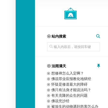
经
师
☉ 站内搜索
☉ 法雨满天
想修禅怎么入定啊？
佛说罪业应报教化地狱经
怀疑是修道最大的障碍
佛只有法身才能说法吗？
有关克隆的众生的问题
佛说兜沙经
被放生的动物遇到危害怎么办