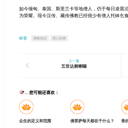
如今缅甸、泰国、斯里兰卡等地僧人，仍于每日凌晨
为荣耀。现今汉传、藏传佛教已经很少有僧人托钵乞
标签:
佛教知识
僧人的钵
上一篇
五世达赖喇嘛
... 您可能还喜欢：
众生的定义和范围
佛菩萨每天都在干什么？
香