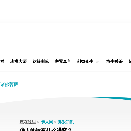
财神
班禅大师
达赖喇嘛
密咒真言
利益众生
放生戒杀
经
律
诸佛菩萨
典
部
印
阿
光
含
大
部
师
您在这里
>
佛人网
>
佛教知识
本
僧人的钵有什么讲究？
缘