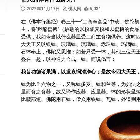
部
2022年11月17日
佛人网
5,031
般
在《佛本行集经》卷三十一“二商奉食品”中载，佛陀
若
主，将“麨酪蜜搏”（炒熟的米粉或麦粉和以蜜糖的食
部
受供，我如今当以什么器皿受二商主食物供养。这时
华
大天王又以银钵、玻璃钵、琉璃钵、赤珠钵、玛瑙钵
严
石钵奉上，佛陀又思惟：如若只受一钵，其他三位天
部
叠在一起，以神通力合成一钵。而说偈言：
涅
我昔功德诸果满，以发哀悯清净心；是故今四大天王
槃
部
钵为比丘六物之一，又称钵多罗、钵和兰等，为如法
量而食之食器，故又译作应器、应量器。钵的形状呈
大
比腰部短。佛陀用石钵，僧众用铁钵、瓦钵，外道则
集
部
经
集
部