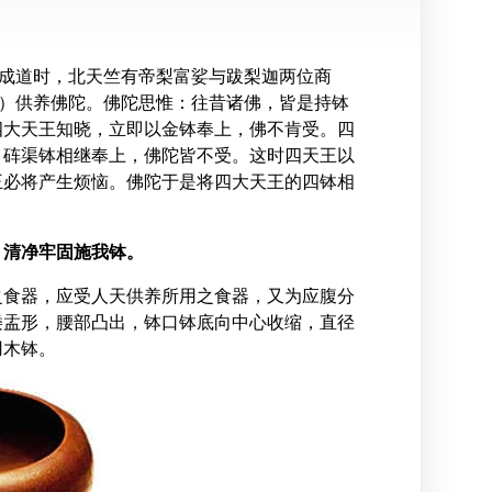
初成道时，北天竺有帝梨富娑与跋梨迦两位商
品）供养佛陀。佛陀思惟：往昔诸佛，皆是持钵
四大天王知晓，立即以金钵奉上，佛不肯受。四
、砗渠钵相继奉上，佛陀皆不受。这时四天王以
王必将产生烦恼。佛陀于是将四大天王的四钵相
，清净牢固施我钵。
之食器，应受人天供养所用之食器，又为应腹分
矮盂形，腰部凸出，钵口钵底向中心收缩，直径
用木钵。