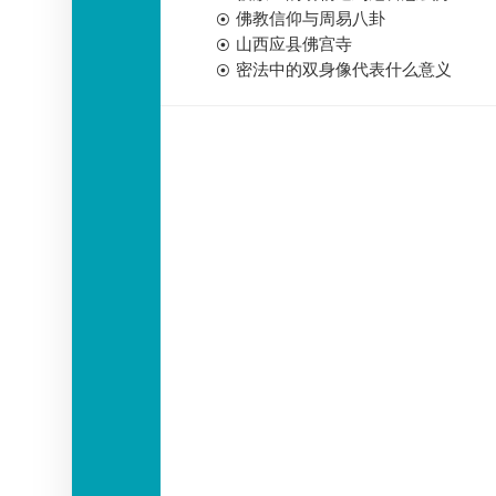
佛教信仰与周易八卦
山西应县佛宫寺
密法中的双身像代表什么意义