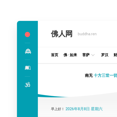
Skip
to
佛人网
content
buddha.ren
首页
佛 · 如来
菩萨
罗汉
明
南无
十方三世一切
王
部
金
刚
部
2026年8月8日 星期六
早上好！
译