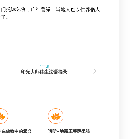
沿门托钵乞食，广结善缘，当地人也以供养僧人
食了。
下一篇
印光大师往生法语摘录
炉在佛教中的意义
谛听–地藏王菩萨坐骑