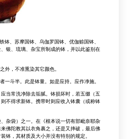
铁钵、苏摩国钵、乌伽罗国钵、优伽赊国钵、
金、银、琉璃、杂宝所制成的钵，并以此鉴别在
之外，不准熏染其它颜色。
者一斗半。此是钵量。如是应持。应作净施。
，应当常洗净除去垢腻。钵损坏时，若五缀（五
，则不得求新钵。携带时则应收入钵囊（或称钵
袋、杂袋）之一。在《根本说一切有部毗奈耶杂
后来佛陀教其以衣角裹之，还是又摔破，最后佛
时装钵，其材质及大小并没有特别的规定。