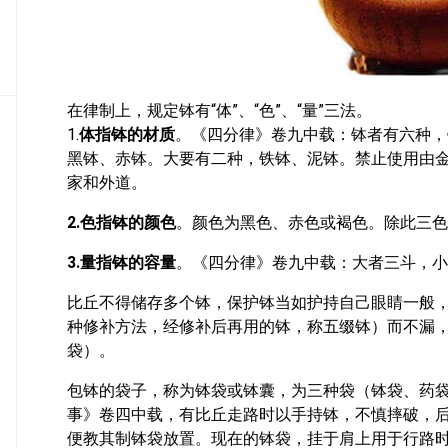
密
教
部
史
在律制上，规定钵有“体”、“色”、“量”三法。
传
1.
体指钵的材质
。《四分律》卷九中载：钵者有六种，
部
黑钵、赤钵。大要有二种，铁钵、泥钵。禁止使用由
家和外道。
2.色指钵的颜色
。颜色为黑色、赤色或褐色。除此三色
3.量指钵的容量
。《四分律》卷九中载：大者三斗，小
比丘不得储存多个钵，保护钵当如护持自己眼睛一般
种修补方法，经修补后再用的钵，称五缀钵）而不漏
袋）。
包钵的袋子，称为钵袋或钵囊，为三种袋（钵袋、药
事》卷四中载，有比丘走路时以手持钵，不慎摔破，
便教其制钵袋放置。现在的钵袋，挂于肩上用于行路