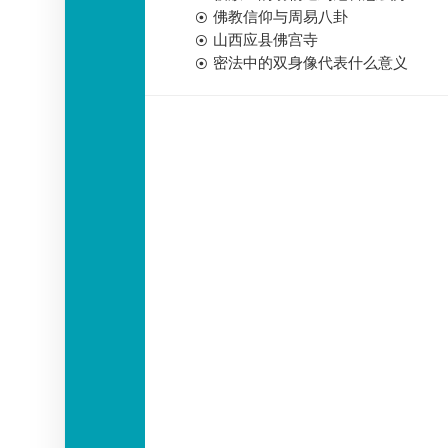
佛教信仰与周易八卦
山西应县佛宫寺
密法中的双身像代表什么意义