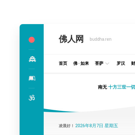
Skip
to
佛人网
content
buddha.ren
首页
佛 · 如来
菩萨
罗汉
明
南无
十方三世一切
王
部
金
刚
部
2026年8月7日 星期五
凌晨好！
译