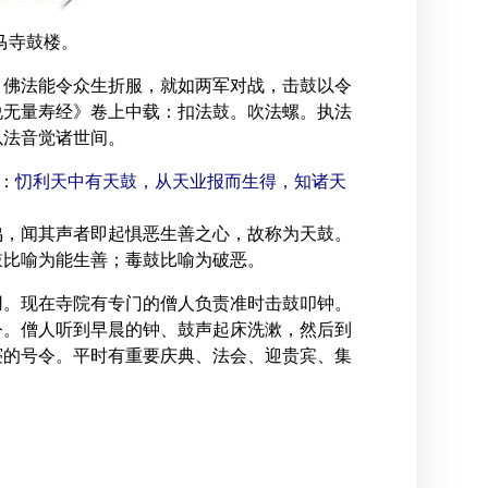
马寺鼓楼。
。佛法能令众生折服，就如两军对战，击鼓以令
说无量寿经》卷上中载：扣法鼓。吹法螺。执法
以法音觉诸世间。
：
忉利天中有天鼓，从天业报而生得，知诸天
鸣，闻其声者即起惧恶生善之心，故称为天鼓。
鼓比喻为能生善；毒鼓比喻为破恶。
用。现在寺院有专门的僧人负责准时击鼓叩钟。
令。僧人听到早晨的钟、鼓声起床洗漱，然后到
寝的号令。平时有重要庆典、法会、迎贵宾、集