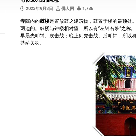
部
2023年9月3日
佛人网
1,786
般
寺院内的
鼓楼
是置放鼓之建筑物，鼓置于楼的最顶处
若
两边的。鼓楼与钟楼相对望，所以有”左钟右鼓”之称
部
早晨先叩钟、次击鼓；晚上则先击鼓、后叩钟，所以称
华
菩萨关羽。
严
部
涅
槃
部
大
集
部
经
集
部