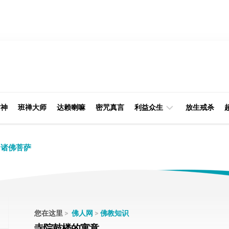
财神
班禅大师
达赖喇嘛
密咒真言
利益众生
放生戒杀
经
律
诸佛菩萨
典
部
印
阿
光
含
大
部
师
您在这里
>
佛人网
>
佛教知识
本
寺院鼓楼的寓意
缘