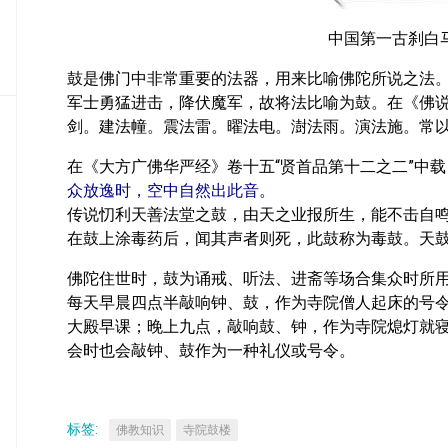
密
教
中国第一古刹白
部
鼓是佛门中非常重要的法器，用来比喻佛陀所说之法
史
军士勇猛进击，降伏魔军，故将法比喻为鼓。在《佛
传
剑。建法幢。震法雷。曜法电。澍法雨。演法施。常
部
在《大方广佛华严经》卷十五“贤首品第十二之二”中载
众放逸时，空中自然出此音。
传说忉利天善法堂之鼓，由天之业报所生，能不击自
在鼓上涂毒药后，闻其声者则死，此鼓称为毒鼓。天
佛陀住世时，鼓为诵戒、听法、进斋等场合集众时所
每天早晨四点半敲响钟、鼓，作为寺院僧人起床的号
大殿早课；晚上九点，敲响鼓、钟，作为寺院熄灯就
会时也会敲钟、鼓作为一种礼仪或号令。
标签:
佛教知识
寺院鼓楼