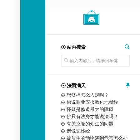
经
师
☉ 站内搜索
☉ 法雨满天
想修禅怎么入定啊？
佛说罪业应报教化地狱经
怀疑是修道最大的障碍
佛只有法身才能说法吗？
有关克隆的众生的问题
佛说兜沙经
被放生的动物遇到危害怎么办