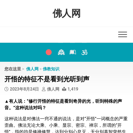
Skip
to
佛人网
content
您在这里
>
佛人网
>
佛教知识
开悟的特征不是看到光听到声
2023年8月24日
佛人网
1,419
▲
有人说：“修行开悟的特征是看到奇异的光，听到特殊的声
音。”这种说法对吗？
这种说法是对佛法一窍不通的说法，是对“开悟”一词概念的严重
歪曲。佛法无论大乘、小乘、显宗、密宗、禅宗，所谓的“开
悟”，指的均是修禅修慧，达到分别心息灭，无分别真智突然生