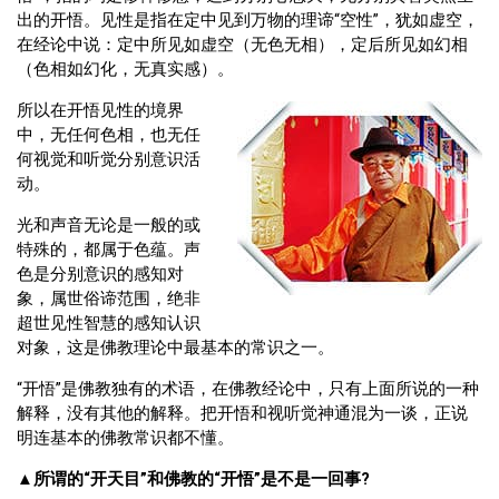
出的开悟。见性是指在定中见到万物的理谛“空性”，犹如虚空，
在经论中说：定中所见如虚空（无色无相），定后所见如幻相
（色相如幻化，无真实感）。
所以在开悟见性的境界
中，无任何色相，也无任
何视觉和听觉分别意识活
动。
光和声音无论是一般的或
特殊的，都属于色蕴。声
色是分别意识的感知对
象，属世俗谛范围，绝非
超世见性智慧的感知认识
对象，这是佛教理论中最基本的常识之一。
“开悟”是佛教独有的术语，在佛教经论中，只有上面所说的一种
解释，没有其他的解释。把开悟和视听觉神通混为一谈，正说
明连基本的佛教常识都不懂。
▲
所谓的“开天目”和佛教的“开悟”是不是一回事?