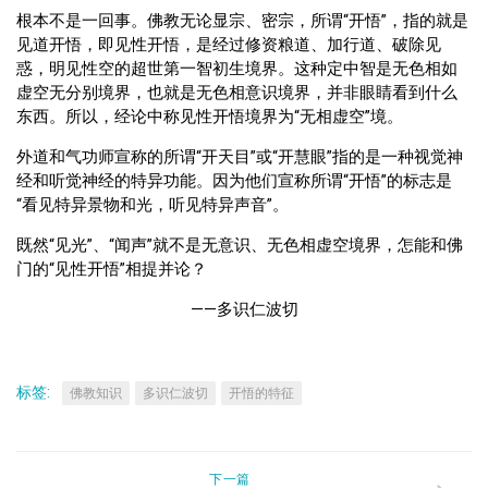
根本不是一回事。佛教无论显宗、密宗，所谓“开悟”，指的就是
见道开悟，即见性开悟，是经过修资粮道、加行道、破除见
惑，明见性空的超世第一智初生境界。这种定中智是无色相如
虚空无分别境界，也就是无色相意识境界，并非眼睛看到什么
东西。所以，经论中称见性开悟境界为“无相虚空”境。
外道和气功师宣称的所谓“开天目”或“开慧眼”指的是一种视觉神
经和听觉神经的特异功能。因为他们宣称所谓“开悟”的标志是
“看见特异景物和光，听见特异声音”。
既然“见光”、“闻声”就不是无意识、无色相虚空境界，怎能和佛
门的“见性开悟”相提并论？
——多识仁波切
标签:
佛教知识
多识仁波切
开悟的特征
下一篇