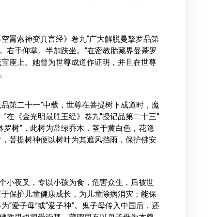
空罥索神变真言经》卷九“广大解脱曼拏罗品第
杵。右手仰掌。半加趺坐。”在密教胎藏界曼荼罗
花宝座上。她曾为世尊成道作证明，并且在世尊
。
魔品第二十一”中载，世尊在菩提树下成道时，魔
”在《金光明最胜王经》卷九“授记品第二十三”
钵罗树”，此树为常绿乔木，茎干黄白色，花隐
时，菩提树神便以树叶为其遮风挡雨，保护佛安
百个小夜叉，专以小孩为食，危害众生，后被世
重于保护儿童健康成长，为儿童除病消灾；能保
“爱子母”或“爱子神”。鬼子母传入中国后，还