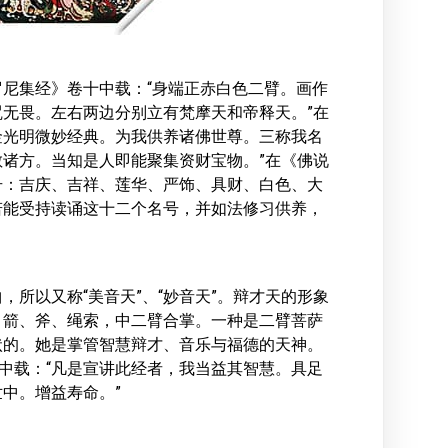
尼集经》卷十中载：“身端正赤白色二臂。画作
无畏。左右两边分别立有梵摩天和帝释天。”在
称金光明微妙经典。为我供养诸佛世尊。三称我名
诸方。当知是人即能聚集资财宝物。”在《佛说
号：吉庆、吉祥、莲华、严饰、具财、白色、大
若能受持读诵这十二个名号，并如法修习供养，
所以又称“美音天”、“妙音天”。辩才天的形象
、箭、斧、绳索，中二臂合掌。一种是二臂菩萨
状的。她是掌管智慧辩才、音乐与福德的天神。
”中载：“凡是宣讲此经者，我当益其智慧。具足
中。增益寿命。”