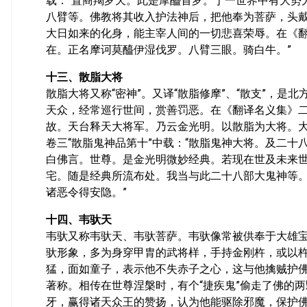
载：“置商羯罗天。此是摩醯首罗。于一世界中有大势
八臂等。佛教将其收入护法神后，把他奉为菩萨，头
大日如来的化身，能主宰人间的一切悲喜荣辱。在《翻
在。正名摩诃莫醯伊湿伐罗。八臂三眼。骑白牛。”
十三、散脂大将
散脂大将又称“密神”。又译“散脂修摩”、“散支”，
天众，经常巡行世间，赏善罚恶。在《翻译名义集》二
故。天台释天大将军。乃云金光明。以散脂为大将。大
卷三“散脂鬼神品第十”中载：“散脂鬼神大将。及二
白佛言。世尊。是金光明微妙经典。若现在世及未来
宅。随是经典所流布处。我当与此二十八部大鬼神等
诸恶令得安隐。”
十四、韦驮天
韦驮又称韦驮天、韦驮菩萨。韦驮像常被供奉于大雄
驮形象，多为身穿甲胄的武将样，手持金刚杵，或以
猛，面如童子，表示他不失赤子之心，这与他擒贼护佛
著称。相传在世尊涅槃时，有个“捷疾鬼”偷走了佛的
牙，赢得诸天众王的赞扬，认为他能驱除邪魔，保护