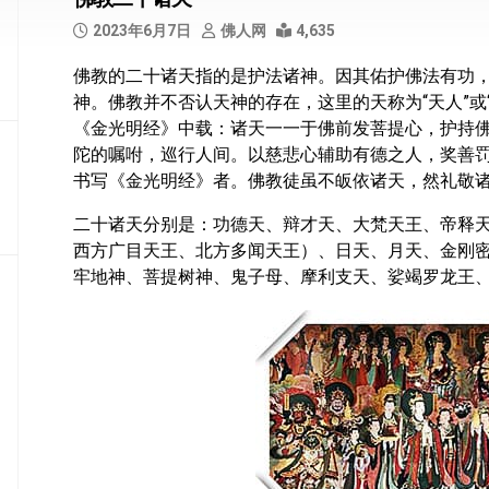
部
2023年6月7日
佛人网
4,635
般
佛教的二十诸天指的是护法诸神。因其佑护佛法有功
若
神。佛教并不否认天神的存在，这里的天称为“天人”或
部
《金光明经》中载：诸天一一于佛前发菩提心，护持
华
陀的嘱咐，巡行人间。以慈悲心辅助有德之人，奖善
严
书写《金光明经》者。佛教徒虽不皈依诸天，然礼敬
部
二十诸天分别是：功德天、辩才天、大梵天王、帝释
涅
西方广目天王、北方多闻天王）、日天、月天、金刚
槃
牢地神、菩提树神、鬼子母、摩利支天、娑竭罗龙王
部
大
集
部
经
集
部