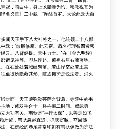
力。非三千世界主也。”其形象有二臂、四臂、
戴宝冠，骑白牛，身上以髑髅为饰。密教视其为
译名义集》二中载：“摩醯首罗。大论此云大自
是北方多闻天王手下八大神将之一。他统领二十八部
中载：“散脂修摩。此云密。谓名行理智四皆密
经云。八臂健提。天中力士。”在《金光明经》
十八部诸鬼神等。即从座起。偏袒右肩右膝著地。
世。在在处处若城邑聚落。若山泽空处若王宫
。往至彼所隐蔽其形。随逐拥护是说法者。消灭
宝殿对面，天王殿弥勒菩萨之背后。寺院中的韦
杵拄地，或双手合十，将杵搁二肘间。威武勇
立大功有关。韦驮是“神行太保”，以善走如飞
两颗牙齿，韦驮急起直追，抓获窃贼，夺回佛
佛法。在佛经的卷尾常常印刻有韦驮像做为护法