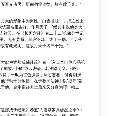
五百光傍照。斯由宿业功德。故有此千光。”
。月天的形象本为男性，白色脸膛，手持之杖上
大势至名宝吉祥。作月天子。”经典中说他是大
宝吉祥天。在《长阿含经》卷二十二“第四分世记
相承。无有异系。其宫不坏。终于一劫。月天子
故有此光明。是故月天子名曰千光。”
大毗卢遮那成佛经疏》卷一“入真言门住心品第
可了知故。旧翻或云密迹。若浅略明义。秘密
六臂，一般为红色脸膛，呈忿怒相，健勇刚强，
他行动十分敏捷，在佛教护法神中以“捷疾”著
托于他。金刚密迹力士后来又分身为哼、哈二
遮那成佛经疏》卷五“入漫荼罗具缘品之余”中