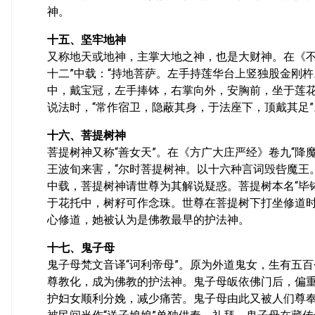
神。
十五、坚牢地神
又称地天或地神，主掌大地之神，也是大财神。在《不
十二”中载：“持地菩萨。左手持莲华台上竖独股金刚
中，戴宝冠，左手捧钵，右掌向外，安胸前，坐于莲
说法时，“常作宿卫，隐蔽其身，于法座下，顶戴其足”
十六、菩提树神
菩提树神又称“善女天”。在《方广大庄严经》卷九“降
王波旬来害，“尔时菩提树神。以十六种言词毁呰魔王。
中载，菩提树神请世尊为其解说疑惑。菩提树本名“毕
于花托中，树籽可作念珠。世尊在菩提树下打坐修道
心修道，她被认为是佛教最早的护法神。
十七、鬼子母
鬼子母梵文音译“诃利帝母”。原为外道鬼女，生有五
尊教化，成为佛教的护法神。鬼子母皈依佛门后，偏
护妇女顺利分娩，减少痛苦。鬼子母由此又被人们尊奉为