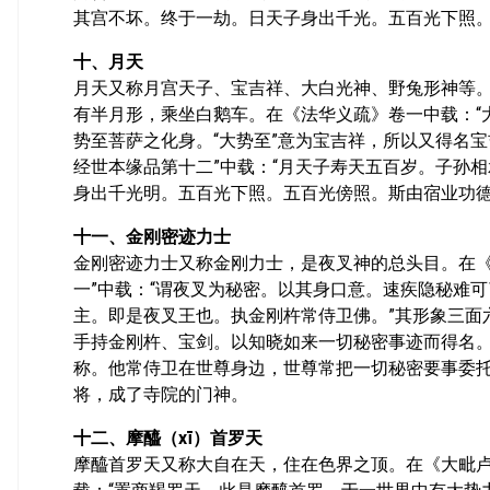
其宫不坏。终于一劫。日天子身出千光。五百光下照。
十、月天
月天又称月宫天子、宝吉祥、大白光神、野兔形神等
有半月形，乘坐白鹅车。在《法华义疏》卷一中载：“
势至菩萨之化身。“大势至”意为宝吉祥，所以又得名
经世本缘品第十二”中载：“月天子寿天五百岁。子孙
身出千光明。五百光下照。五百光傍照。斯由宿业功德
十一、金刚密迹力士
金刚密迹力士又称金刚力士，是夜叉神的总头目。在《
一”中载：“谓夜叉为秘密。以其身口意。速疾隐秘难
主。即是夜叉王也。执金刚杵常侍卫佛。”其形象三面
手持金刚杵、宝剑。以知晓如来一切秘密事迹而得名。
称。他常侍卫在世尊身边，世尊常把一切秘密要事委
将，成了寺院的门神。
十二、摩醯（xī）首罗天
摩醯首罗天又称大自在天，住在色界之顶。在《大毗卢