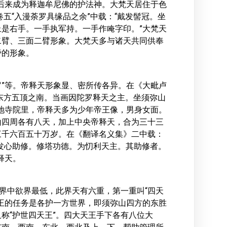
，后来成为释迦牟尼佛的护法神。大梵天居住于色
五“入漫荼罗具缘品之余”中载：“戴发髻冠。坐
是右手。一手执军持。一手作唵字印。”大梵天
二臂、三面二臂形象。大梵天多与诸天共同供奉
旁的形象。
罗”等。帝释天形象显、密所传各异。在《大毗卢
于东方五顶之南。当画因陀罗释天之主。坐须弥山
地寺院里，帝释天多为少年帝王像，男身女面。
山四周各有八天，加上中央帝释天，合为三十三
三千六百五十万岁。在《翻译名义集》二中载：
发心助修。修塔功德。为忉利天主。其助修者。
释天。
三界中欲界最低，此界天有六重，第一重叫“四天
王的任务是各护一方世界，即须弥山四方的东胜
称“护世四天王”。四大天王手下各有八位大