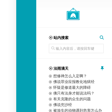
经
师
☉ 站内搜索
☉ 法雨满天
想修禅怎么入定啊？
佛说罪业应报教化地狱经
怀疑是修道最大的障碍
佛只有法身才能说法吗？
有关克隆的众生的问题
佛说兜沙经
被放生的动物遇到危害怎么办