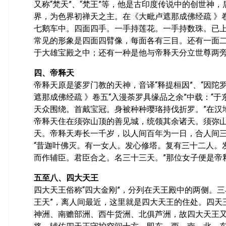
又称“梵天”、“梵王”等，他是古印度传说中的创世神
界，为色界初禅天之主。在《大毗卢遮那成佛经疏 》卷
七鹅车中。四面四手。一手持莲花。一手持数珠。已上
常见的形象是四面四臂像，每面各有三目。还有一面
于大雄宝殿之中；还有一种是他与帝释天分立世尊两
四、帝释天
帝释天原是婆罗门教的天神，音译“释提桓因”、“因陀
遮那成佛经疏 》卷五“入漫荼罗具缘品之余”中载：“
天众围绕。首戴宝冠。身被种种璎珞持伐折罗。”在汉
帝释天住在须弥山顶的善见城，统领其余诸天。须弥
天。帝释天寿长一千岁，以人间百年为一日，合人间
“昔迦叶佛灭。有一女人。发心修塔。复有三十二人。
而作辅臣。君臣合之。名三十三天。”那位女子便是帝
五至八、四大天王
四大天王俗称“四大金刚”，分列在天王殿中的两侧。
王天”，离人间最近，这里就是四大天王的住处。四天
神洲、南赡部洲、西牛货洲、北俱芦洲，故四大天王又