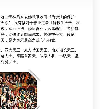
，这些天神后来被佛教吸收而成为佛法的保护
“天众”，只有修习十善业道者才能投生天部。在
佛教，奉行正法，修诸善业，远离恶行，遵照佛
罚恶，助修道者圆满佛果。常佑护受持、读诵、
诸天，是为表示最高之诚心与敬意。
天、四大天王（东方持国天王、南方增长天王、
密迹力士、摩醯首罗天、散脂大将、韦驮天、坚
、阎魔罗王。