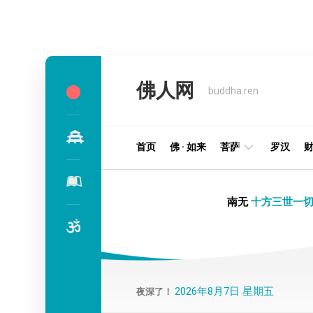
Skip
to
佛人网
content
buddha.ren
首页
佛 · 如来
菩萨
罗汉
明
南无
十方三世一切
王
部
金
刚
部
2026年8月7日 星期五
夜深了！
译