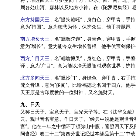
将，辅佐四天王守护空间十方，即东、西、南、北、
属各处山河、森林以及地方小神。在《陀罗尼集经》卷
东方持国天王
，名“提头赖吒”，身白色，穿甲胄，手持
意为“持国”。意为慈悲为怀，保护众生。他手持琵琶
南方增长天王
，名“毗噜陀迦”，身青色，穿甲胄，手握
意为“增长”。意为能令众生增长善根，他手仗宝剑保
西方广目天王
，名“毗噜博叉”，身红色，穿甲胄，手缠
译，意为“广目”。意为能以净天眼随时观察世界，护
北方多闻天王
，名“毗沙门”，身绿色，穿甲胄，右手持
梵文音译，意为“多闻”。比喻福德之名闻于四方。他
天王原是古印度教的一位财神，又名施财天。
九、日天
又称日天子、宝意天子、宝光天子等。在《法华义疏》
云。观世音名宝意。作日天子。”经典中说他是观世音
宫”。他在一年之中循环于须弥山中腹，遍照四天下及
阿含经》卷二十二“第四分世记经世本缘品第十二”中