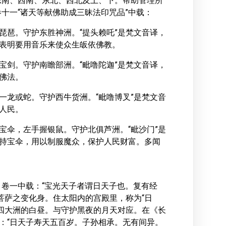
东南、西南、东北、西北及上、下。帮助管理所
十一“诸天等献佛助成三昧法印咒品”中载：
琵琶。守护东胜神洲。“提头赖吒”是梵文音译，
，表明要用音乐来使众生皈依佛教。
宝剑。守护南瞻部洲。“毗噜陀迦”是梵文音译，
护佛法。
一龙或蛇。守护西牛货洲。“毗噜博叉”是梵文音
持人民。
宝伞，左手握银鼠。守护北俱芦洲。“毗沙门”是
手持宝伞，用以制服魔众，保护人民财富。多闻
卷一中载：“宝光天子者谓日天子也。复有经
菩萨之变化身。住太阳内的宫殿里，称为“日
四大洲的白昼。与守护黑夜的月天对应。在《长
载：“日天子寿天五百岁。子孙相承。无有间异。