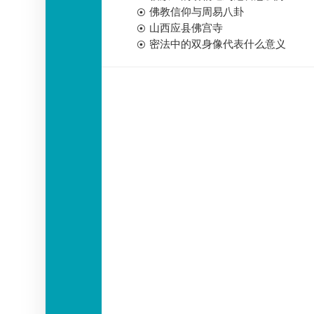
佛教信仰与周易八卦
山西应县佛宫寺
密法中的双身像代表什么意义