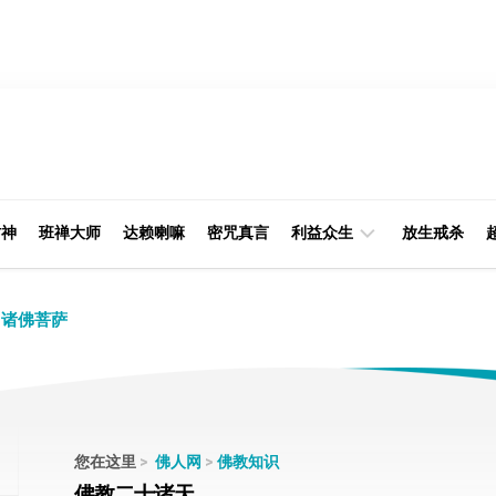
财神
班禅大师
达赖喇嘛
密咒真言
利益众生
放生戒杀
经
律
诸佛菩萨
典
部
印
阿
光
含
大
部
师
您在这里
>
佛人网
>
佛教知识
本
佛教二十诸天
缘