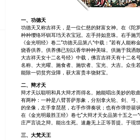
密
教
部
一、功德天
功德天又称吉祥天，是一位仁慈的财富女神。在《陀罗
史
种种缨络环钏耳珰天衣宝冠。左手持如意珠。右手施咒
传
《金光明经》卷二“功德天品第八”中载：“若有人能
部
烧香供养。供养佛已别以香华种种美味。供施于我洒散
大吉祥天女十二名号经》中载，佛言吉祥天有十二名
名称、大光曜、施食者、施饮者、宝光、大吉。众生
能除一切贫穷业障，获大富贵丰饶财宝。
二、辩才天
辩才天以聪明和具大辩才而得名。她能唱出美妙的歌曲，
有两种：一种是八臂菩萨形象，分别拿火轮、剑、弓
的坐像，左手拿琵琶，右手作弹奏状；也有作弹箜篌
在《金光明最胜王经》卷七“大辩才天女品第十五之一
庄严言说之辩。能出生死。速趣无上正等菩提。于现世
三、大梵天王