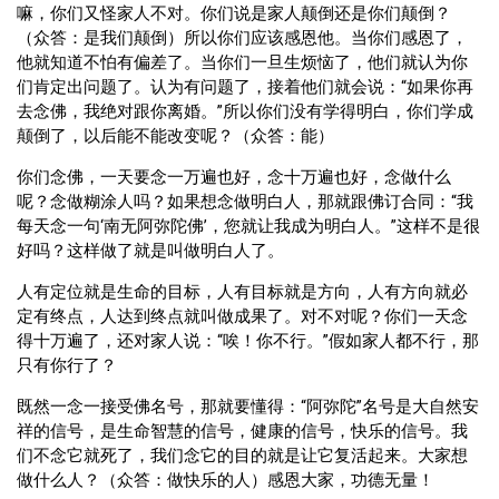
嘛，你们又怪家人不对。你们说是家人颠倒还是你们颠倒？
（众答：是我们颠倒）所以你们应该感恩他。当你们感恩了，
他就知道不怕有偏差了。当你们一旦生烦恼了，他们就认为你
们肯定出问题了。认为有问题了，接着他们就会说：“如果你再
去念佛，我绝对跟你离婚。”所以你们没有学得明白，你们学成
颠倒了，以后能不能改变呢？（众答：能）
你们念佛，一天要念一万遍也好，念十万遍也好，念做什么
呢？念做糊涂人吗？如果想念做明白人，那就跟佛订合同：“我
每天念一句‘南无阿弥陀佛’，您就让我成为明白人。”这样不是很
好吗？这样做了就是叫做明白人了。
人有定位就是生命的目标，人有目标就是方向，人有方向就必
定有终点，人达到终点就叫做成果了。对不对呢？你们一天念
得十万遍了，还对家人说：“唉！你不行。”假如家人都不行，那
只有你行了？
既然一念一接受佛名号，那就要懂得：“阿弥陀”名号是大自然安
祥的信号，是生命智慧的信号，健康的信号，快乐的信号。我
们不念它就死了，我们念它的目的就是让它复活起来。大家想
做什么人？（众答：做快乐的人）感恩大家，功德无量！