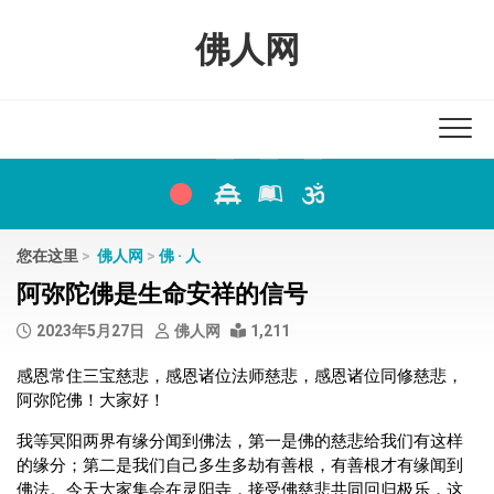
Skip
to
佛人网
content
您在这里
>
佛人网
>
佛 · 人
阿弥陀佛是生命安祥的信号
2023年5月27日
佛人网
1,211
感恩常住三宝慈悲，感恩诸位法师慈悲，感恩诸位同修慈悲，
阿弥陀佛！大家好！
我等冥阳两界有缘分闻到佛法，第一是佛的慈悲给我们有这样
的缘分；第二是我们自己多生多劫有善根，有善根才有缘闻到
佛法。今天大家集会在灵阳寺，接受佛慈悲共同回归极乐，这