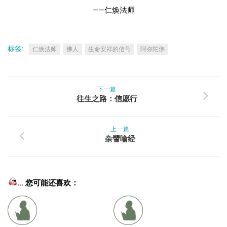
——仁焕法师
标签:
仁焕法师
佛人
生命安祥的信号
阿弥陀佛
下一篇
往生之路：信愿行
上一篇
杂譬喻经
... 您可能还喜欢：