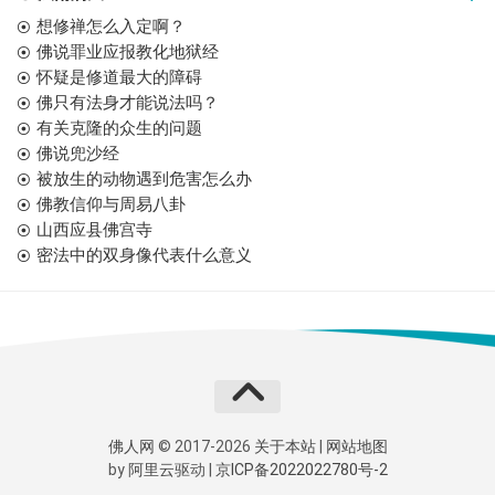
想修禅怎么入定啊？
佛说罪业应报教化地狱经
怀疑是修道最大的障碍
佛只有法身才能说法吗？
有关克隆的众生的问题
佛说兜沙经
被放生的动物遇到危害怎么办
佛教信仰与周易八卦
山西应县佛宫寺
密法中的双身像代表什么意义
佛人网
© 2017-2026
关于本站
|
网站地图
by
阿里云
驱动 |
京ICP备2022022780号-2