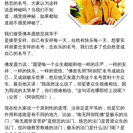
慈悲的名号。大家认为这样
说是神秘吗？当我们不知
道，感觉很神秘，如果都知
道就不感觉神秘了。
我们接受佛本愿慈悲就等于
是接受安祥。自己有安祥每一天，自然有快乐每一天。想要安
祥就要念安祥的名号，念欢乐的名号。我们念多了也自然变成
自己的名号了。
佛发愿力说：“愿望每一个众生都能和他一样的庄严，一样的安
祥，一样的快乐，一样的觉悟。”佛首先用“阿弥陀”名号成就自
己，又成就极乐世界，然后他又发愿力用这个名号普利十方众
生。最后他又讲：“我虽然这么说了，但娑婆众生很难相信。因
为我说的太简单了，你们很难相信。”这句话在哪部经上说呢？
（众答：《阿弥陀经》）。
现在给大家说一个原则性的道理。法肯定是平等的，但是它的
作用和道路是有不同的地方。比如，“南无阿弥陀佛”是极乐的法
门；“南无观世音菩萨”是慈悲的法门。慈悲的法门是普渡众生的
法门，也叫做救苦救难的法门；极乐的法门是什么法门呢？是