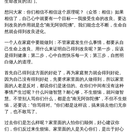
生命改良的法门。
想问大家：你们相信不相信这个原理呢？（众答：相信）如果
相信了，自己心中就要有一个目标——我接受生命的改良。要达
到改良的作用就是念“南无阿弥陀佛”。我们能念念不断，生命自
然就会得到改良进化。
一个人在家庭中要能做到：不管家庭发生什么事情，都要从自
己生命上改良。用什么来证明自己得到改良呢？第一步，应该
是得到健康；第二步，心中自然快乐每一天；第三步，自然明
白做人的道理。
首先自己得到这方面的好处了，再为家庭努力就会得到好处。
因为自己没有得到好处，先要求家里面的人做得到，所以家里
面的人老是反对，都说你们是迷信的。在你们中间有没有这种
事情产生过呢？什么叫做智慧？耐心够，不生烦恼，就叫做智
慧。不管别人骂你们什么，都是念“南无阿弥陀佛”，不但不生烦
恼，还要说：“你骂得对。”你们都是这样说，搞来搞去他们无奈
了，也不敢骂了。
过去你们是怎么样呢？家里面的人怕你们颠倒，好心建议你
们，你们反过来生烦恼。家里面的人是关心你们，是出于好心