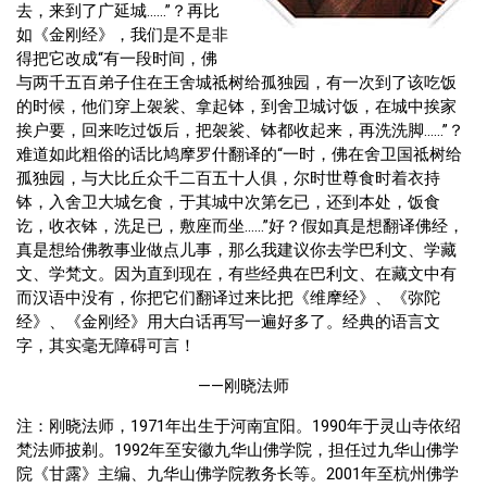
去，来到了广延城……”？再比
如《金刚经》，我们是不是非
得把它改成“有一段时间，佛
与两千五百弟子住在王舍城祗树给孤独园，有一次到了该吃饭
的时候，他们穿上袈裟、拿起钵，到舍卫城讨饭，在城中挨家
挨户要，回来吃过饭后，把袈裟、钵都收起来，再洗洗脚……”？
难道如此粗俗的话比鸠摩罗什翻译的“一时，佛在舍卫国祗树给
孤独园，与大比丘众千二百五十人俱，尔时世尊食时着衣持
钵，入舍卫大城乞食，于其城中次第乞已，还到本处，饭食
讫，收衣钵，洗足已，敷座而坐……”好？假如真是想翻译佛经，
真是想给佛教事业做点儿事，那么我建议你去学巴利文、学藏
文、学梵文。因为直到现在，有些经典在巴利文、在藏文中有
而汉语中没有，你把它们翻译过来比把《维摩经》、《弥陀
经》、《金刚经》用大白话再写一遍好多了。经典的语言文
字，其实毫无障碍可言！
——刚晓法师
注：刚晓法师，1971年出生于河南宜阳。1990年于灵山寺依绍
梵法师披剃。1992年至安徽九华山佛学院，担任过九华山佛学
院《甘露》主编、九华山佛学院教务长等。2001年至杭州佛学