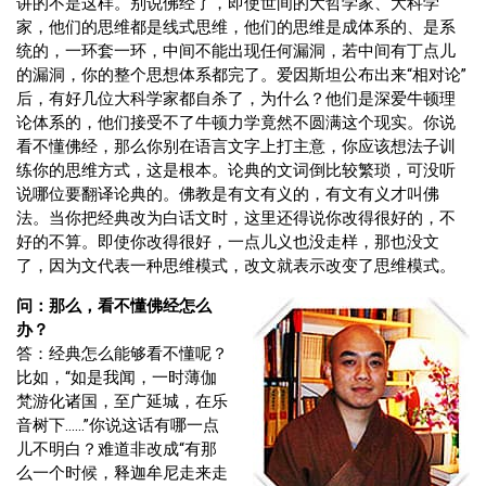
讲的不是这样。别说佛经了，即使世间的大哲学家、大科学
家，他们的思维都是线式思维，他们的思维是成体系的、是系
统的，一环套一环，中间不能出现任何漏洞，若中间有丁点儿
的漏洞，你的整个思想体系都完了。爱因斯坦公布出来“相对论”
后，有好几位大科学家都自杀了，为什么？他们是深爱牛顿理
论体系的，他们接受不了牛顿力学竟然不圆满这个现实。你说
看不懂佛经，那么你别在语言文字上打主意，你应该想法子训
练你的思维方式，这是根本。论典的文词倒比较繁琐，可没听
说哪位要翻译论典的。佛教是有文有义的，有文有义才叫佛
法。当你把经典改为白话文时，这里还得说你改得很好的，不
好的不算。即使你改得很好，一点儿义也没走样，那也没文
了，因为文代表一种思维模式，改文就表示改变了思维模式。
问：那么，看不懂佛经怎么
办？
答：经典怎么能够看不懂呢？
比如，“如是我闻，一时薄伽
梵游化诸国，至广延城，在乐
音树下……”你说这话有哪一点
儿不明白？难道非改成“有那
么一个时候，释迦牟尼走来走