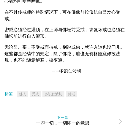
心者均可受菩萨戒。
在不具传戒师的特殊情况下，可在佛像前按仪轨自己发心受
戒。
密戒必须经过灌顶，在上师与佛坛前受戒，恢复坏戒也必须在
佛坛前进行自入灌顶。
无论显、密，不受戒而持戒，别说成佛，就连入道也没门儿。
这些都是经续中的规定，除了佛陀，谁也无资格随意修改法
规，也不能随意解释，搞变通。
——多识仁波切
标签:
佛人
受戒
多识仁波切
持戒
下一篇
一即一切，一切即一的意思