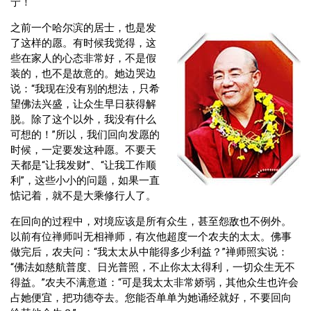
宁！
之前一个哈尔滨的居士，也是发
了这样的愿。有时候我觉得，这
些在家人的心态非常好，不是假
装的，也不是故意的。她边哭边
说：“我现在没有别的想法，只希
望佛法兴盛，让众生早日获得解
脱。除了这个以外，我没有什么
可想的！”所以，我们回向发愿的
时候，一定要发这种愿。不要天
天都是“让我发财”、“让我工作顺
利”，这些小小的问题，如果一直
惦记着，就不是大乘修行人了。
在回向的过程中，对境应该是所有众生，甚至怨敌也不例外。
以前有位禅师叫无相禅师，有次他超度一个农夫的太太。佛事
做完后，农夫问：“我太太从中能得多少利益？”禅师照实说：
“佛法如慈航普度、日光普照，不止你太太得利，一切众生无不
得益。”农夫不满意道：“可是我太太非常娇弱，其他众生也许会
占她便宜，把功德夺去。您能否单单为她诵经就好，不要回向