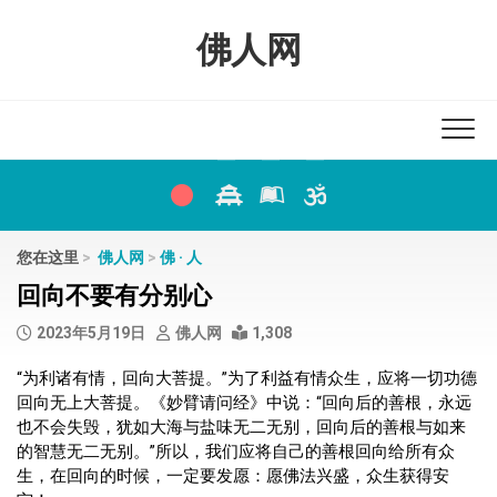
Skip
to
佛人网
content
您在这里
>
佛人网
>
佛 · 人
回向不要有分别心
2023年5月19日
佛人网
1,308
“为利诸有情，回向大菩提。”为了利益有情众生，应将一切功德
回向无上大菩提。《妙臂请问经》中说：“回向后的善根，永远
也不会失毁，犹如大海与盐味无二无别，回向后的善根与如来
的智慧无二无别。”所以，我们应将自己的善根回向给所有众
生，在回向的时候，一定要发愿：愿佛法兴盛，众生获得安