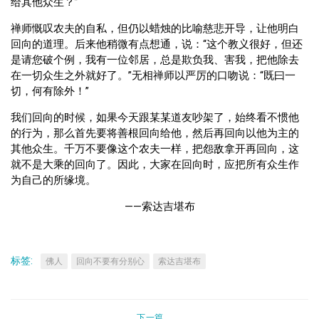
给其他众生？”
禅师慨叹农夫的自私，但仍以蜡烛的比喻慈悲开导，让他明白
回向的道理。后来他稍微有点想通，说：“这个教义很好，但还
是请您破个例，我有一位邻居，总是欺负我、害我，把他除去
在一切众生之外就好了。”无相禅师以严厉的口吻说：“既曰一
切，何有除外！”
我们回向的时候，如果今天跟某某道友吵架了，始终看不惯他
的行为，那么首先要将善根回向给他，然后再回向以他为主的
其他众生。千万不要像这个农夫一样，把怨敌拿开再回向，这
就不是大乘的回向了。因此，大家在回向时，应把所有众生作
为自己的所缘境。
——索达吉堪布
标签:
佛人
回向不要有分别心
索达吉堪布
下一篇