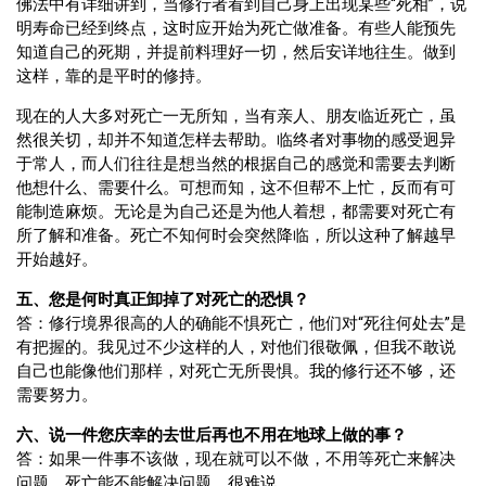
佛法中有详细讲到，当修行者看到自己身上出现某些“死相”，说
明寿命已经到终点，这时应开始为死亡做准备。有些人能预先
知道自己的死期，并提前料理好一切，然后安详地往生。做到
这样，靠的是平时的修持。
现在的人大多对死亡一无所知，当有亲人、朋友临近死亡，虽
然很关切，却并不知道怎样去帮助。临终者对事物的感受迥异
于常人，而人们往往是想当然的根据自己的感觉和需要去判断
他想什么、需要什么。可想而知，这不但帮不上忙，反而有可
能制造麻烦。无论是为自己还是为他人着想，都需要对死亡有
所了解和准备。死亡不知何时会突然降临，所以这种了解越早
开始越好。
五、您是何时真正卸掉了对死亡的恐惧？
答：修行境界很高的人的确能不惧死亡，他们对“死往何处去”是
有把握的。我见过不少这样的人，对他们很敬佩，但我不敢说
自己也能像他们那样，对死亡无所畏惧。我的修行还不够，还
需要努力。
六、说一件您庆幸的去世后再也不用在地球上做的事？
答：如果一件事不该做，现在就可以不做，不用等死亡来解决
问题。死亡能不能解决问题，很难说。