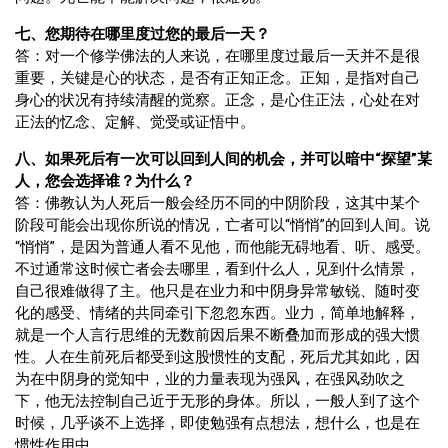
七、您期待在哪里度过您的最后一天？
答：对一个修学佛法的人来说，在哪里度过最后一天并不是很
重要，关键是心的状态，是否有正知正念。正知，是指对自己
身心的状况有持续清醒的觉察。正念，是心住正法，心处在对
正法的忆念、定解、觉受或证悟中。
八、如果死后有一次可以回到人间的机会，并可以暗中“探望”某
人，您会选择谁？为什么？
答：佛教认为人死后一般会经历不同的中阴阶段，这其中某个
阶段可能会出现你所说的情况，亡者可以“悄悄”的回到人间。说
“悄悄”，是因为普通人看不见他，而他能无碍地看、听、感受。
不过通常这时候亡者会去哪里，看到什么人，见到什么情景，
自己很难做得了主。他只是在业力和中阴身异常敏锐、随时变
化的感受、情绪的共同牵引下忽忽东西。业力，简单地解释，
就是一个人言行思维的无数前因后果不断叠加而形成的强大惯
性。人在生前死后都受到这股惯性的支配，死后尤其如此，因
为在中阴身的觉知中，业的力量表现为强风，在强风劲吹之
下，他无法控制自己近于无形的身体。所以，一般人到了这个
时候，几乎谈不上选择，即使勉强有点想法，想什么，也是在
惯性作用中。