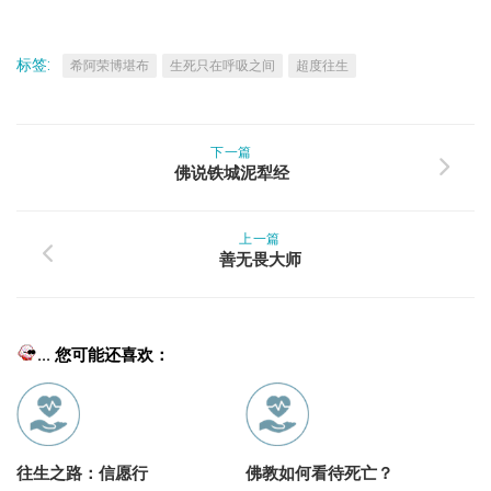
标签:
希阿荣博堪布
生死只在呼吸之间
超度往生
下一篇
佛说铁城泥犁经
上一篇
善无畏大师
... 您可能还喜欢：
往生之路：信愿行
佛教如何看待死亡？