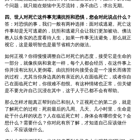
个问题，就只能在烦恼中无尽流转，身不由己，求出无期。
四、世人对死亡这件事充满抗拒和恐惧，您会对此说点什么？
答：对恐惧的事，我们一般有两种选择：面对或逃避。死亡这
件事却是无可逃避的，抗拒和逃避只会让我们更加被动。佛法
教人以务实的态度看待人生，如果一件事无法避免，那么就正
视它，这是最明智也是最节省精力的做法。
如何正视？你得慢慢调整自己对死亡的态度，接受它是生命的
一部分，就像疾病和衰老一样，每个人都会经历，在这件事上
你并没有比别人更倒霉。由抗拒转向接受会是一个漫长而痛苦
的过程，尤其当你身边真的有亲近的人在面临死亡，或者你自
己在面临死亡时，你很难不怨恨。有这种情绪也正常，但关键
是不要允许自己沉浸在其中，这于人于己都不会有帮助。
那么怎样才能真正帮到自己和别人？正视死亡的第二步，就是
了解死亡的过程：死前最后的几周、几天、几小时里，生命是
处于什么样的状态？人在临近死亡时，身体会有哪些变化？会
想什么？需要什么？你对此有所了解，才知道自己应该做什
么，不应该做什么。