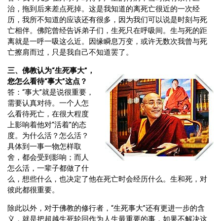
治，拖到后来差点死掉。这是我知道的离死亡很近的一次经
历，我所不知道的应该还有很多，因为我们可以说是时刻与死
亡相伴。佛陀曾经告诉弟子们，生死只在呼吸间。生与死的距
离就是一呼一吸这么近。因缘瞬息万变，或许无数次我曾与死
亡擦肩而过，只是我自己不知道罢了。
三、佛教认为“生死事大”，
您怎么看待“事大”这点？
答：“事大”就是说很重要，
需要认真对待。一个人怎
么看待死亡，在很大程度
上影响着他对“活着”的态
度。为什么活？怎么活？
具体到一事一物怎样取
舍，都会受到影响；而人
怎么活，一辈子都做了什
么，想些什么，也决定了他在死亡时会经历什么。生和死，对
彼此都很重要。
除此以外，对于佛教的修行者，“生死事大”还有更进一步的含
义，就是把超越生死轮回作为人生最重要的事，如果不解决这