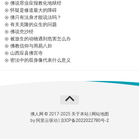
佛说罪业应报教化地狱经
怀疑是修道最大的障碍
佛只有法身才能说法吗？
有关克隆的众生的问题
佛说兜沙经
被放生的动物遇到危害怎么办
佛教信仰与周易八卦
山西应县佛宫寺
密法中的双身像代表什么意义
佛人网
© 2017-2025
关于本站
|
网站地图
by
阿里云
驱动 |
京ICP备2022022780号-2