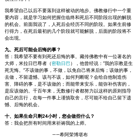
我希望自己以后不要落到这样被动的地步。佛教修行中一个重
要内容，就是学习如何把握住临终和死后不同阶段出现的解脱
的机会。前面我说了，人死后会经历不同的阶段。如果生前修
行得力，在死后最初的几个阶段就可能解脱，后面的阶段将不
会出现。
九、死后可能会后悔的事？
答：我希望不要有到死还后悔的事。藏传佛教中有一位著名的
大师，米拉日巴尊者（
密勒日巴
），他曾经说：“我的宗教是生
死无悔。”不该做的事，不做，以免自己将来后悔；该做的事，
去做，不留遗憾。该与不该，如何判断呢？会给自他制造伤
害、障碍的事，是不该做的；而能带来安乐，能弥补伤害的，
是应该做的。千百年来，无数修行者都努力以这样的原则指导
自己的言行，在每一件事上谨慎取舍，尽可能不给自己留下遗
憾、后悔的机会。
十、如果生命只剩24小时，您会做些什么？
答：我会把所有时间用来祈祷我的上师。
——希阿荣博堪布