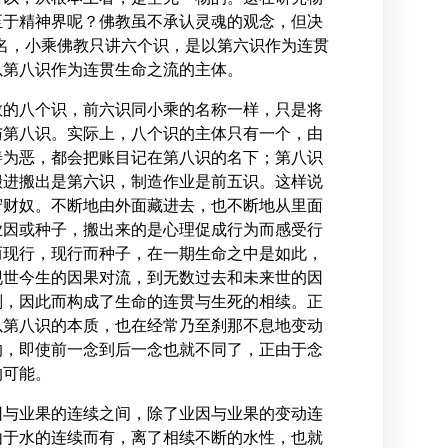
至于精神界呢？佛教虽不承认灵魂的观念，但决
命名，小乘佛教只讲六个识，是以第六识作为连贯
以第八识作为连贯生命之流的主体。
教的八个识，前六识同小乘的名称一样，只是将
与第八识。实际上，八个识的主体只有一个，由
善为恶，都会把账目记在第八识的名下；第八识
搬进搬出是第六识，制造作业是前五识。这样说
守财奴。不断地由外面藏进去，也不断地从里面
业因或种子，搬出来的是心理促成行为而感受行
而现行，现行而种子，在一期生命之中是如此，
现世今生的因果对流，到无数过去和未来世的因
则，因此而构成了生命的连贯与生死的相续。正
以第八识的本质，也在经常乃至刹那不息地变动
的，即使前一念到后一念也就不同了，正由于念
的可能。
因与业果的连续之间，除了业因与业果的变动连
由于水的连续而有，离了相续不断的水性，也就