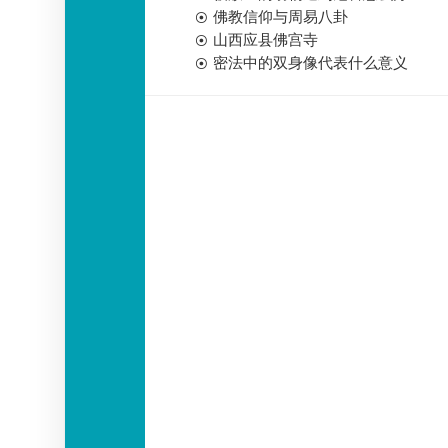
佛教信仰与周易八卦
山西应县佛宫寺
密法中的双身像代表什么意义