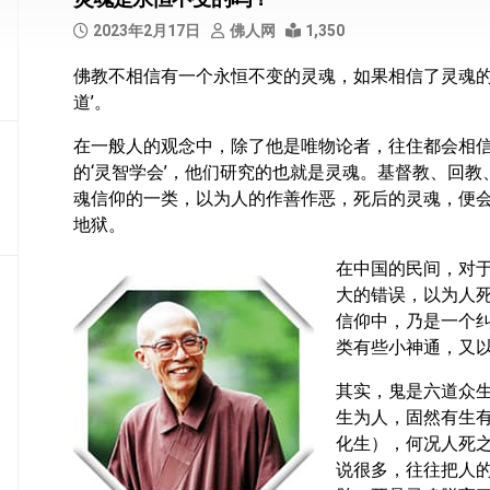
部
2023年2月17日
佛人网
1,350
般
佛教不相信有一个永恒不变的灵魂，如果相信了灵魂的
若
道’。
部
在一般人的观念中，除了他是唯物论者，往住都会相
华
的‘灵智学会’，他们研究的也就是灵魂。基督教、回
严
部
魂信仰的一类，以为人的作善作恶，死后的灵魂，便
地狱。
涅
槃
在中国的民间，对
部
大的错误，以为人
信仰中，乃是一个
大
类有些小神通，又以
集
部
其实，鬼是六道众
生为人，固然有生
经
集
化生），何况人死
部
说很多，往往把人