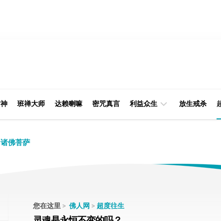
财神
班禅大师
达赖喇嘛
密咒真言
利益众生
放生戒杀
经
律
诸佛菩萨
典
部
印
阿
光
含
大
部
师
您在这里
>
佛人网
>
超度往生
本
灵魂是永恒不变的吗？
缘