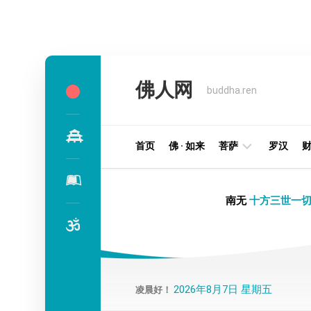
Skip
to
佛人网
content
buddha.ren
首页
佛 · 如来
菩萨
罗汉
明
南无
十方三世一切
王
部
金
刚
部
2026年8月7日 星期五
凌晨好！
译