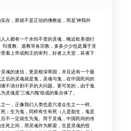
实在，那就不是正信的佛教徒，而是‘神我外
信人人都有一个永恒不变的灵魂，晚近欧美倡行
教、印度教、道教等各宗教，多多少少也是属于灵
会受着上帝或阎王的审判，好者上天堂，坏者下
于灵魂的迷信，更是根深蒂固，并且还有一个最
死之后的灵魂就是鬼，灵魂与鬼，在中国民间的
纠缠不清分割不开的大问题。更可笑的，由于鬼
为灵魂是‘三魂六魄’组成的集合体了。
生之一，正像我们人类也是六道众生之一一样。
有死；生为鬼，同样有生有死（人是胎生，鬼是
之后不一定就生为鬼。而于灵魂，中国民间的传
的生死之间，用灵魂作为桥梁，生是灵魂的投