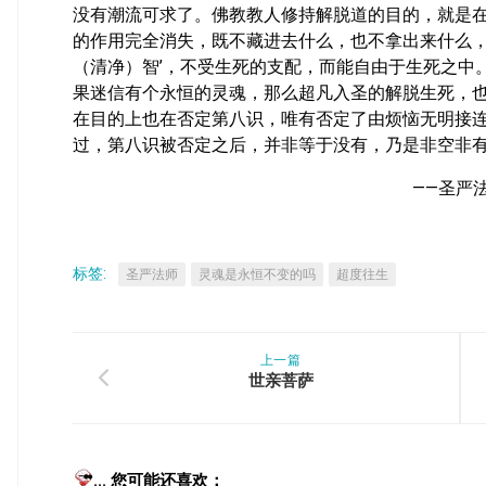
没有潮流可求了。佛教教人修持解脱道的目的，就是
的作用完全消失，既不藏进去什么，也不拿出来什么，
（清净）智’，不受生死的支配，而能自由于生死之中
果迷信有个永恒的灵魂，那么超凡入圣的解脱生死，
在目的上也在否定第八识，唯有否定了由烦恼无明接
过，第八识被否定之后，并非等于没有，乃是非空非
——圣严
标签:
圣严法师
灵魂是永恒不变的吗
超度往生
上一篇
世亲菩萨
... 您可能还喜欢：