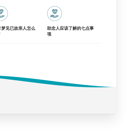
常梦见已故亲人怎么
助念人应该了解的七点事
？
项