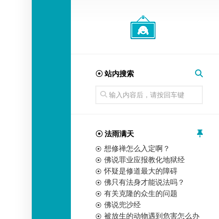
经
师
☉ 站内搜索
☉ 法雨满天
想修禅怎么入定啊？
佛说罪业应报教化地狱经
怀疑是修道最大的障碍
佛只有法身才能说法吗？
有关克隆的众生的问题
佛说兜沙经
被放生的动物遇到危害怎么办