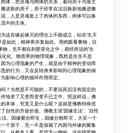
了肉体，把灵魂与肉体的关系，看同房子与屋主
，搬进新的房子，房子经常在汰旧换新地搬进搬
是说，人是灵魂套上了肉体的东西，肉体可以换
之流中的主体。
为这在缘起缘灭的理论上不能成立，站在‘生灭
界是如此，精神界亦复如此。用肉眼看事物，往
事物，无不都在刹那变化之中，易经所说的‘生
或化化。物质界的物理现象，既然是生生不息
，因为心理现象的产生，就是由于精神的变动而
善恶的行为，又会反转身来影响到心理现象的倾
行为影响心理的循环作用而定。
的吗？当然是不可能的，不要说死后没有固定的
不停地变了又变而变变不已之中。照这样说，佛
入圣的本体，究竟又是什么呢？这就是佛教特殊优
自性的升拔价值。佛教主张‘因缘生法’、‘自性
法。因缘聚合即生，因缘分散即灭，​大至​一个
尘一个原子，无一不是假藉了内因与外缘的聚集
所以，从根本上看，是空无一物的。这在研究物