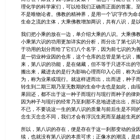
理化学的科学家们，可以给我们正确而正面的答案。
不是唯物论者。佛教的精神界，是用一个‘识’字作为
生命之流的主体，大乘佛教增加两识，共有八识，是
我们把小乘的放在一边，单介绍大乘的八识。大乘佛
小乘第六识的功用更加详实的分析，而分出了第七识
于功用的划分而给了它们八个名字，因为前七识的为
是一切业种业因的仓库，这个仓库的总管是第七识，
来，第八识的功能，是在储藏，但不等于只进不出的
搬出来，藏进去的是行为影响心理而印入心田，称为
为，称为业果或现行。就这样进而出，出而进，种子
转生到二期三期乃至无数期的生命中去也是如此，由
果回还，都不出于这一种子而现行与现行而种子的律
因为种子与现行的经常乃至刹那不息地进进出出，所
不已，不要说这一生的第八识的质量与前后生是不同
念生灭念念不同，我们才会有浮沉生死而至越超生死
所以，第八识的存在，便是存在于这一刹那变动的业
续，也就没有第八识的本质可求；正像水的潮流，是