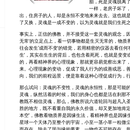
胎，死是灵魂脱离
密
一样，老房子坏了
教
出，住房子的人，却是永恒不变地来来去去。这也就
部
了又换，灵魂是一成不变的，以为灵魂就是我们生死
史
传
事实上，正信的佛教，并不接受这一套灵魂的观念，因
部
无常’的立足点上，看一切事物都是生灭无常的，物质
往会发生‘成而不变’的错觉，若用精密的仪器去看任何
生’，其实在生生的背后，也包含着死死，也就是变变
的，再看精神界的心理现象，那就更容易觉察出来了
来。心理现象的变动，促成了我人行为的或善或恶，
向，我们的前程远景，便是靠着这种心理促成行为，
那么试问：灵魂的不变性，灵魂的永恒性，那是可能
灵魂，纵然活着的时候，我们的身心也都是活在刹那
教既不相信灵魂，​那么​，佛教所说六道轮回与超凡
胜的地方，既不看重自我的永久价值，却又更加地肯定了
本空’，佛教看物质界是因缘生法，看精神界也是因缘生
星球一个天体乃至整个的宇宙，小至一茎小草一粒微
而存在，除去了因与缘的要素，一物也不可能存在，