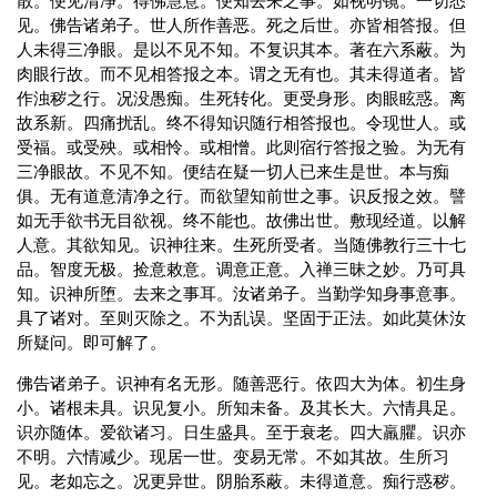
散。便见清净。得佛慧意。便知去来之事。如视明镜。一切悉
见。佛告诸弟子。世人所作善恶。死之后世。亦皆相答报。但
人未得三净眼。是以不见不知。不复识其本。著在六系蔽。为
肉眼行故。而不见相答报之本。谓之无有也。其未得道者。皆
作浊秽之行。况没愚痴。生死转化。更受身形。肉眼眩惑。离
故系新。四痛扰乱。终不得知识随行相答报也。令现世人。或
受福。或受殃。或相怜。或相憎。此则宿行答报之验。为无有
三净眼故。不见不知。便结在疑一切人已来生是世。本与痴
俱。无有道意清净之行。而欲望知前世之事。识反报之效。譬
如无手欲书无目欲视。终不能也。故佛出世。敷现经道。以解
人意。其欲知见。识神往来。生死所受者。当随佛教行三十七
品。智度无极。捡意敕意。调意正意。入禅三昧之妙。乃可具
知。识神所堕。去来之事耳。汝诸弟子。当勤学知身事意事。
具了诸对。至则灭除之。不为乱误。坚固于正法。如此莫休汝
所疑问。即可解了。
佛告诸弟子。识神有名无形。随善恶行。依四大为体。初生身
小。诸根未具。识见复小。所知未备。及其长大。六情具足。
识亦随体。爱欲诸习。日生盛具。至于衰老。四大羸臞。识亦
不明。六情减少。现居一世。变易无常。不如其故。生所习
见。老如忘之。况更异世。阴胎系蔽。未得道意。痴行惑秽。