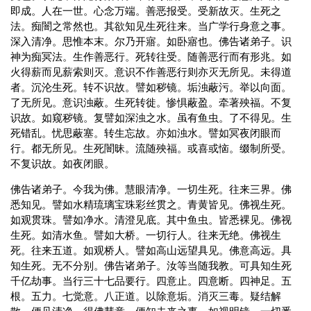
即成。人在一世。心念万端。善恶报受。受新故灭。生死之
法。痴闇之常然也。其欲知见生死往来。当广学行身意之事。
深入清净。思惟本末。尔乃开寤。如卧寤也。佛告诸弟子。识
神为痴冥法。生作善恶行。死转往受。随善恶行而有形兆。如
火得薪而见薪索则灭。意识不作善恶行则亦灭无所见。未得道
者。沉沦生死。转不识故。譬如秽镜。垢浊蔽污。举以向面。
了无所见。意识浊蔽。生死转徙。惨惧蔽盈。牵著殃福。不复
识故。如窥秽镜。复譬如深浊之水。虽有鱼虫。了不得见。生
死错乱。忧思蔽塞。转生忘故。亦如浊水。譬如冥夜闭眼而
行。都无所见。生死闇昧。流随殃福。或喜或恼。缀制所受。
不复识故。如夜闭眼。
佛告诸弟子。今我为佛。慧眼清净。一切生死。往来三界。佛
悉知见。譬如水精琉璃宝珠彩丝贯之。青黄皆见。佛视生死。
如观贯珠。譬如净水。清澄见底。其中鱼虫。皆悉裸见。佛视
生死。如清水鱼。譬如大桥。一切行人。往来无绝。佛视生
死。往来五道。如观桥人。譬如高山远望具见。佛意高远。具
知生死。无不分别。佛告诸弟子。汝等当随我教。可具知生死
千亿劫事。当行三十七品要行。四意止。四意断。四神足。五
根。五力。七觉意。八正道。以除意垢。消灭三毒。疑结解