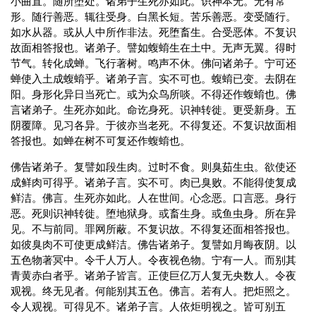
小曲直。随所堕处。诸弟子生死亦如此。识神本无。无有常
形。随行善恶。辄往受身。白黑长短。苦乐善恶。变受随行。
如水从器。或从人中所作非法。死堕畜生。合受恶体。不复识
故面相答报也。诸弟子。譬如蝮蜟生在土中。无声无翼。得时
节气。转化成蝉。飞行著树。鸣声不休。佛问诸弟子。宁可还
蝉使入土成蝮蜟乎。诸弟子言。实不可也。蝮蜟已变。去阴在
阳。身形化异日当死亡。或为众鸟所啖。不得还作蝮蜟也。佛
言诸弟子。生死亦如此。命讫身死。识神转徙。更受新身。五
阴覆障。见习各异。于彼亦当老死。不得复还。不复识故面相
答报也。如蝉在树不可复还作蝮蜟也。
佛告诸弟子。复譬如段生肉。过时不食。则臭茹生虫。欲使还
成鲜肉可得乎。诸弟子言。实不可。肉已臭败。不能得使复成
鲜洁。佛言。生死亦如此。人在世间。心念恶。口言恶。身行
恶。死则识神转徙。堕地狱身。或畜生身。或鱼虫身。所在异
见。不与前同。罪网所蔽。不复识故。不得复还面相答报也。
如彼臭肉不可使更成鲜洁。佛告诸弟子。复譬如月晦夜阴。以
五色物著冥中。令千人万人。令夜视色物。宁有一人。而别其
青黄赤白者乎。诸弟子皆言。正使巨亿万人复无央数人。令夜
观视。终无见者。何能别其五色。佛言。若有人。把炬照之。
令人观视。可得见不。诸弟子言。人依炬明视之。皆可别五