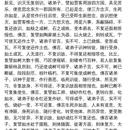
新见。识灭无复宿识。诸弟子。譬如贾客周游四方国。具见苦
乐。便意思念东方一郡国所有。已起是念。便三方念灭。生死
亦如是。从是世作行往后世。受已受即生新想念。故识想便
灭。如贾客惟念一方。三方想灭也。用是六事。系蔽隔碍。不
复还故识。如核之成树。石之成铁。变本易名。不复还面相答
报也。佛言。复譬如陶家埏土为器。以火烧之。则转成瓦。宁
可使瓦还作土乎。诸弟子皆言。实不可。土已烧炼。变形成
瓦。不可复使还作土也。佛言。诸弟子识神转徙。随行受身。
如土成瓦。人无道行。不复识故。不得复还相报答也。比丘。
复譬如树大数十围。巧匠便规斫。刻镂奇巧百种。若人欲复集
聚斫柿及所刻。巧还使成树可得乎。诸弟子言。实不可。树已
断破。段段刻尽。枝叶槁朽。不复可集使成树也。佛言诸弟
子。识神于是世。作行善恶。临死识徙。随行受体。所见所
习。非复故身。不可得还。不复识故面相答报也。如树已断不
可复集使生。佛言。复譬如工师。烧砂作红色。更转白形。化
如水。诸弟子欲令红还复作砂。可得成乎。诸弟子言。实不可
也。烧砂一变。不可还复。佛言生死亦如是。人未有道意。无
有净眼。身死识去。随行变化。转受他体。所历异世。更受胞
胎。见习皆异。不复识故。如砂成红不可复还也。佛言诸弟
子。复譬如水处于圆瓶。则体随圆。徙著方器。则体复方。大