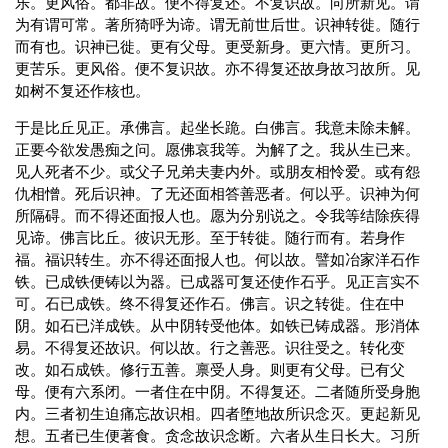
乐。更风俗。都非故。便不得复还。不复识故。向所新见。谓
为有谓可常。著所猗呼为谛。谓无前世后世。识神转徙。随行
而有也。识神已徙。更有父母。更受新身。更六情。更所习。
更苦乐。更风俗。便不复识故。亦不得复还故身故习故所。见
如树不复还作核也。
于是比丘见正。承佛言。起坐长跪。白佛言。我意未除未解。
正要今欲发愚痴之问。愿佛哀我等。为解了之。我从生已来。
见人死者不少。或父子兄弟夫妻内外。或朋友相怜爱。或有怨
仇相憎。死后识神。了无还面相答善恶者。何以乎。识神为何
所隔碍。而不得还面报人也。愿为分别说之。令我等结除疾得
见谛。佛言比丘。彼识无形。至于转徙。随行而有。若身作
福。福识转生。亦不得还面报人也。何以故。譬如冶家洋石作
铁。已成铁便铸以为器。已成器可复还使作石乎。见正言实不
可。石已成铁。终不得复还作石。佛言。识之转徙。住在中
阴。如石已洋成铁。从中阴转受他体。如铁已铸成器。形消体
易。不得复还故识。何以故。行之善恶。识往受之。转化变
改。如石成铁。修行五善。禀受人身。则更有父母。已有父
母。便有六系闭。一者住在中阴。不得复还。二者随所受身胞
内。三者初生迫痛忘故识相。四者堕地故所识念灭。更起新见
想。五者已生便著食。贪念故识念断。六者从生日长大。习所