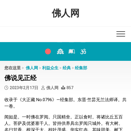
Skip
to
佛人网
content
您在这里
>
佛人网
>
利益众生
>
经典
>
经集部
佛说见正经
2023年2月17日
佛人网
857
收录于《大正藏 No.0796》—经集部。东晋·竺昙无兰法师译。共
一卷。
闻如是。一时佛在罗阅。只国精舍。正以食时。将诸比丘五百
人。菩萨及优婆塞千人。皆持供养具出罗阅只城外。有大树。
名曰甘香。根深干大。枝叶茂盛。华实红赤。其味甜美。树下