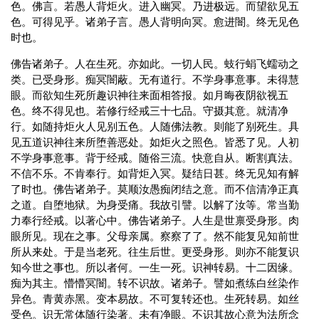
色。佛言。若愚人背炬火。进入幽冥。乃进极远。而望欲见五
色。可得见乎。诸弟子言。愚人背明向冥。愈进闇。终无见色
时也。
佛告诸弟子。人在生死。亦如此。一切人民。蚑行蜎飞蠕动之
类。已受身形。痴冥闇蔽。无有道行。不学身事意事。未得慧
眼。而欲知生死所趣识神往来面相答报。如月晦夜阴欲视五
色。终不得见也。若修行经戒三十七品。守摄其意。就清净
行。如随持炬火人见别五色。人随佛法教。则能了别死生。具
见五道识神往来所堕善恶处。如炬火之照色。皆悉了见。人初
不学身事意事。背于经戒。随俗三流。快意自从。断割真法。
不信不乐。不肯奉行。如背炬入冥。疑结日甚。终无见知有解
了时也。佛告诸弟子。莫顺汝愚痴闭结之意。而不信清净正真
之道。自堕地狱。为身受痛。我故引譬。以解了汝等。常当勤
力奉行经戒。以著心中。佛告诸弟子。人生是世禀受身形。肉
眼所见。现在之事。父母亲属。察察了了。然不能复见知前世
所从来处。于是当老死。往生后世。更受身形。则亦不能复识
知今世之事也。所以者何。一生一死。识神转易。十二因缘。
痴为其主。懵懵冥闇。转不识故。诸弟子。譬如煮练白丝染作
异色。青黄赤黑。变本易故。不可复转还也。生死转易。如丝
受色。识无常体随行染著。未有净眼。不识其故心意为法所念