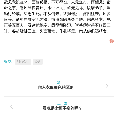
欲见意识往来。面相反报。不可得也。人无道行。而望见知宿
命之事。譬如闇夜贯针。水中求火。终无见得。汝诸弟子。当
勤行经戒。深思生死。本从何来。终归何所。何因往来。所缘
何等。谛如思惟空无之法。得净结除所疑自解。佛说经竟。见
正等五百人。及诸优婆塞。悉得须陀洹。诸菩萨皆得不倾回三
昧。各起绕佛三匝。头面著地。作礼毕竟。悉从佛俱还精舍。
标签:
利益众生
经典
下一篇
僧人衣服颜色的区别
上一篇
灵魂是永恒不变的吗？