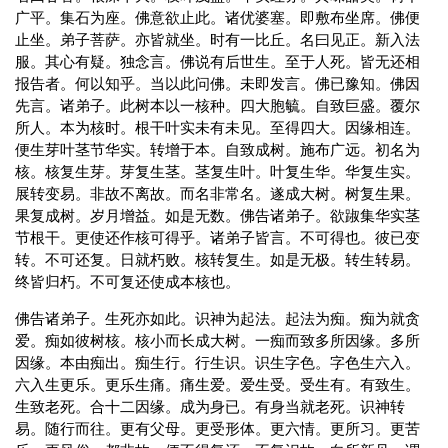
广平。集石为座。佛意欲止此。诸优婆塞。即敷布坐席。佛便
止坐。弟子菩萨。亦皆就坐。时有一比丘。名曰见正。新入法
服。其心有疑。独念言。佛说有后世生。至于人死。皆无还相
报告者。何以知乎。当以此问佛。未即发言。佛已豫知。佛因
先言。诸弟子。此树本以一核种。四大胞毓。自致巨盛。覆尔
所人。本为核时。根干叶实未有未见。至得四大。因缘相连。
便生芽叶茎节华实。转增于本。自致成树。施布广远。初名为
核。核复生芽。芽复生茎。茎复生叶。叶复生华。华复生实。
展转变易。非故不离故。而名非常名。遂成大树。树复生果。
果复成树。岁月增益。如是无数。佛告诸弟子。欲踧集华实茎
节根干。更使还作核可得乎。诸弟子皆言。不可得也。彼已变
转。不可还复。日就朽败。核转复生。如是无极。转生转易。
终皆归朽。不可复还使成本核也。
佛告诸弟子。生死亦如此。识神为起法。起法为痴。痴为就贪
爱。痴如彼树核。核小而长成大树。一痴而致多所因缘。多所
因缘。本由痴出。痴生行。行生识。识生字色。字色生六入。
六入生更乐。更乐生痛。痛生爱。爱生受。受生有。有致生。
生致老死。合十二因缘。成为身已。有身当就老死。识神转
易。随行而往。更有父母。更受形体。更六情。更所习。更苦