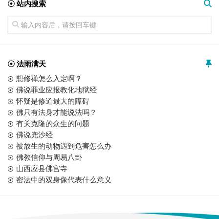
☉ 站内搜索
☉ 法雨满天
想修禅怎么入定啊？
佛说罪业应报教化地狱经
怀疑是修道最大的障碍
佛只有法身才能说法吗？
有关克隆的众生的问题
佛说兜沙经
被放生的动物遇到危害怎么办
佛教信仰与周易八卦
山西应县佛宫寺
密法中的双身像代表什么意义