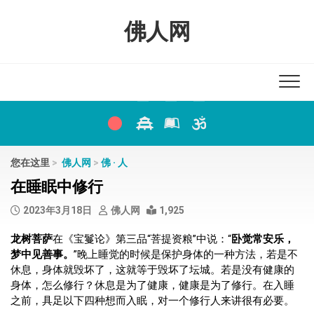
Skip
to
佛人网
content
您在这里
>
佛人网
>
佛 · 人
在睡眠中修行
2023年3月18日
佛人网
1,925
龙树菩萨
在《宝鬘论》第三品“菩提资粮”中说：“
卧觉常安乐，
梦中见善事。
”晚上睡觉的时候是保护身体的一种方法，若是不
休息，身体就毁坏了，这就等于毁坏了坛城。若是没有健康的
身体，怎么修行？休息是为了健康，健康是为了修行。在入睡
之前，具足以下四种想而入眠，对一个修行人来讲很有必要。