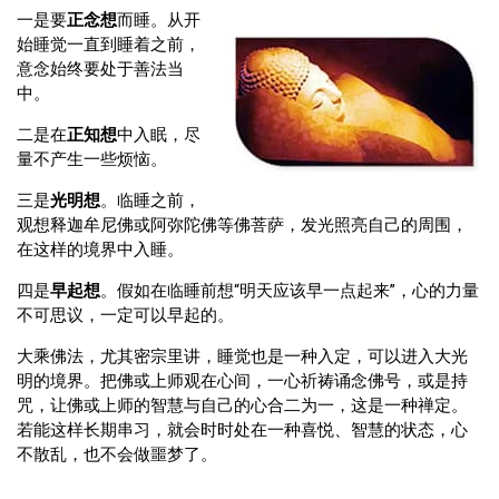
一是要
正念想
而睡。从开
始睡觉一直到睡着之前，
意念始终要处于善法当
中。
二是在
正知想
中入眠，尽
量不产生一些烦恼。
三是
光明想
。临睡之前，
观想释迦牟尼佛或阿弥陀佛等佛菩萨，发光照亮自己的周围，
在这样的境界中入睡。
四是
早起想
。假如在临睡前想“明天应该早一点起来”，心的力量
不可思议，一定可以早起的。
大乘佛法，尤其密宗里讲，睡觉也是一种入定，可以进入大光
明的境界。把佛或上师观在心间，一心祈祷诵念佛号，或是持
咒，让佛或上师的智慧与自己的心合二为一，这是一种禅定。
若能这样长期串习，就会时时处在一种喜悦、智慧的状态，心
不散乱，也不会做噩梦了。