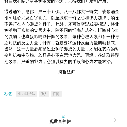
解自我心结乃至各种业障的能力，只待我们开发和运用。
通过诵经、念佛、拜三十五佛、八十八佛大忏悔文，或念诵金
刚萨埵心咒及百字明咒，以至诚求忏悔之心和佛力加持，消除
不善行在内心形成的种子。此外，还可修空观或实相观，将业
种消融于实相的觉照力中。除不同的忏悔方式外，忏悔时心力
的强弱，也直接影响到忏悔的效果。每种心理因素都有一种与
之对抗的反面力量，忏悔，就是要将这种反面力量调动起来。
当然，这一力量必须超过业种子形成的力量，才能在双方的对
垒和抗衡中取胜。若只是心不在焉地念咒、诵经，很难取得预
期效果。严重的业力，必须以猛力的手段和心力才能对治。
——济群法师
标签:
业力对治法
佛人
忏悔
下一篇
观世音菩萨