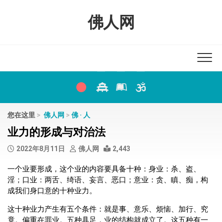
Skip
to
佛人网
content
您在这里
>
佛人网
>
佛 · 人
业力的形成与对治法
2022年8月11日
佛人网
2,443
一个业要形成，这个业的内容要具备十种：身业：杀、盗、
淫；口业：两舌、绮语、妄言、恶口；意业：贪、瞋、痴，构
成我们身口意的十种业力。
这十种业力产生有五个条件：就是事、意乐、烦恼、加行、究
竟。偏重在罪业。五种具足，业的结构就成立了。这五种有一