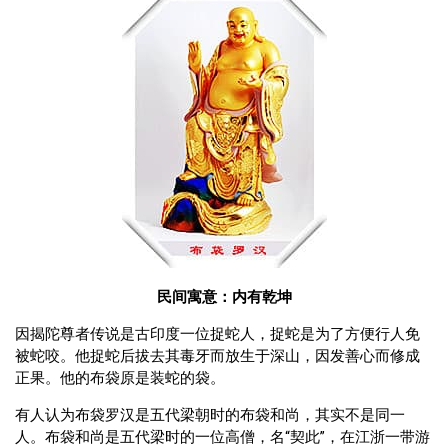
民间寓意：内有乾坤
因揭陀尊者传说是古印度一位捉蛇人，捉蛇是为了方便行人免
被蛇咬。他捉蛇后拔去其毒牙而放生于深山，因发善心而修成
正果。他的布袋原是装蛇的袋。
有人认为布袋罗汉是五代梁朝时的布袋和尚，其实不是同一
人。布袋和尚是五代梁时的一位高僧，名“契此”，在江浙一带游