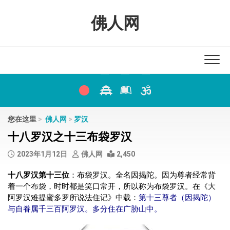
Skip
to
佛人网
content
您在这里
>
佛人网
>
罗汉
十八罗汉之十三布袋罗汉
2023年1月12日
佛人网
2,450
十八罗汉第十三位
：布袋罗汉。全名因揭陀。因为尊者经常背
着一个布袋，时时都是笑口常开，所以称为布袋罗汉。在《大
阿罗汉难提蜜多罗所说法住记》中载：
第十三尊者（因揭陀）
与自眷属千三百阿罗汉。多分住在广胁山中。