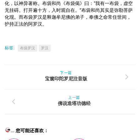
化，以神异著称。布袋和尚《布袋偈》曰：“我有一布袋，虚空
无挂碍。打开遍十方，入时观自在。”布袋和尚其实是弥勒菩萨
化现。而布袋罗汉是释迦牟尼佛的弟子，奉佛之命常住世间，
护持正法的阿罗汉。
标签:
布袋罗汉
罗汉
下一篇
宝箧印陀罗尼注音版
上一篇
佛说造塔功德经
... 您可能还喜欢：