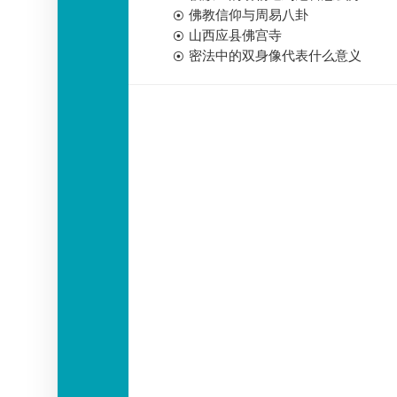
佛教信仰与周易八卦
山西应县佛宫寺
密法中的双身像代表什么意义