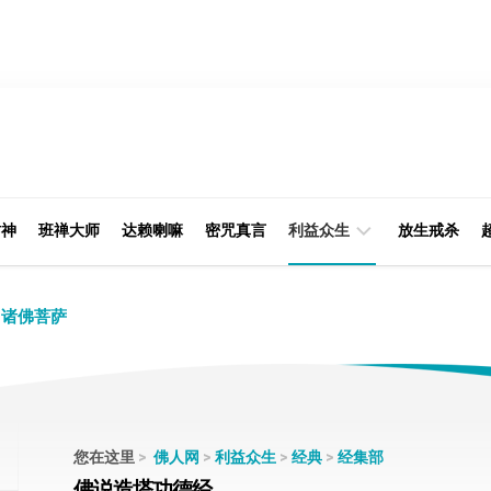
财神
班禅大师
达赖喇嘛
密咒真言
利益众生
放生戒杀
经
律
诸佛菩萨
典
部
印
阿
光
含
大
部
师
您在这里
>
佛人网
>
利益众生
>
经典
>
经集部
本
佛说造塔功德经
缘