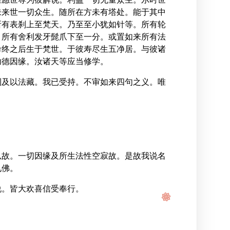
未来世一切众生。随所在方未有塔处。能于其中
所有表刹上至梵天。乃至至小犹如针等。所有轮
。所有舍利发牙髭爪下至一分。或置如来所有法
命终之后生于梵世。于彼寿尽生五净居。与彼诸
功德因缘。汝诸天等应当修学。
利及以法藏。我已受持。不审如来四句之义。唯
以故。一切因缘及所生法性空寂故。是故我说名
见佛。
说。皆大欢喜信受奉行。