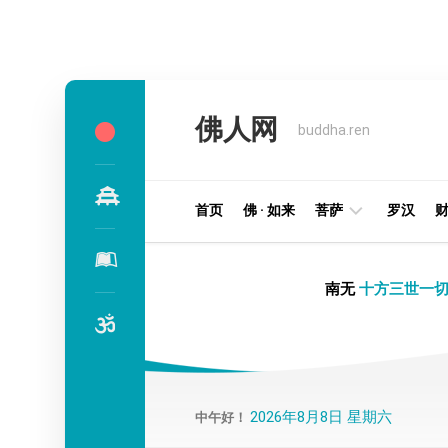
Skip
to
佛人网
content
buddha.ren
首页
佛 · 如来
菩萨
罗汉
明
南无
十方三世一切
王
部
金
刚
部
2026年8月8日 星期六
中午好！
译