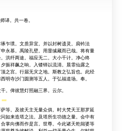
罗法师译。共一卷。
乍琢乍璞。文质异宜。并以封树遗灵。扃钤法
言申永慕。禹陵孔壁。用显缄藏而已哉。将有量
锋。洪纤两途。福应无二。大小千计。净心终
。夕振祥飙之响。入镂铎以流清。晨霏仙露之
有顶之宫。行届无灾之地。斯教之弘旨也。此经
与西明寺沙门圆测等五人。于弘福道场。奉。
大千。俾彼慧灯照融三界。云尔。
菩萨等。及彼天主无量众俱。时大梵天王那罗延
欲问如来造塔之法。及塔所生功德之量。会中有
。合掌向佛而作是言。世尊。今此诸天乾闼婆等
唯愿世尊为彼解说。利益一切无量众生。尔时世