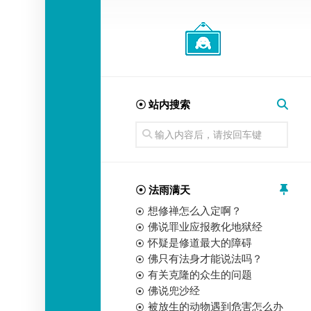
经
师
☉ 站内搜索
☉ 法雨满天
想修禅怎么入定啊？
佛说罪业应报教化地狱经
怀疑是修道最大的障碍
佛只有法身才能说法吗？
有关克隆的众生的问题
佛说兜沙经
被放生的动物遇到危害怎么办