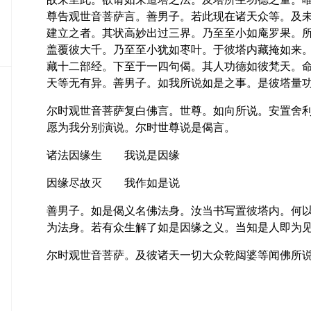
密
尊告观世音菩萨言。善男子。若此现在诸天众等。及
教
建立之者。其状高妙出过三界。乃至至小如庵罗果。
部
盖覆彼大千。乃至至小犹如枣叶。于彼塔内藏掩如来
藏十二部经。下至于一四句偈。其人功德如彼梵天。
史
传
天等无有异。善男子。如我所说如是之事。是彼塔量
部
尔时观世音菩萨复白佛言。世尊。如向所说。安置舍
愿为我分别演说。尔时世尊说是偈言。
诸法因缘生 我说是因缘
因缘尽故灭 我作如是说
善男子。如是偈义名佛法身。汝当书写置彼塔内。何
为法身。若有众生解了如是因缘之义。当知是人即为
尔时观世音菩萨。及彼诸天一切大众乾闼婆等闻佛所