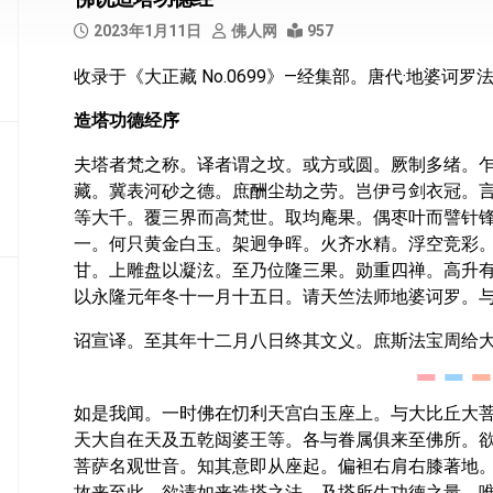
部
2023年1月11日
佛人网
957
般
收录于《大正藏 No.0699》—经集部。唐代·地婆诃
若
部
造塔功德经序
华
夫塔者梵之称。译者谓之坟。或方或圆。厥制多绪。
严
藏。冀表河砂之德。庶酬尘劫之劳。岂伊弓剑衣冠。
部
等大千。覆三界而高梵世。取均庵果。偶枣叶而譬针
涅
一。何只黄金白玉。架迥争晖。火齐水精。浮空竞彩
槃
甘。上雕盘以凝泫。至乃位隆三果。勋重四禅。高升
部
以永隆元年冬十一月十五日。请天竺法师地婆诃罗。
大
诏宣译。至其年十二月八日终其文义。庶斯法宝周给
集
部
如是我闻。一时佛在忉利天宫白玉座上。与大比丘大
经
天大自在天及五乾闼婆王等。各与眷属俱来至佛所。
集
部
菩萨名观世音。知其意即从座起。偏袒右肩右膝著地
故来至此。欲请如来造塔之法。及塔所生功德之量。