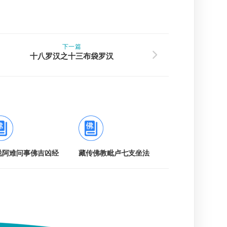
下一篇
十八罗汉之十三布袋罗汉
说阿难问事佛吉凶经
藏传佛教毗卢七支坐法