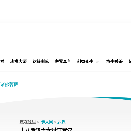
财神
班禅大师
达赖喇嘛
密咒真言
利益众生
放生戒杀
经
律
诸佛菩萨
典
部
印
阿
光
含
大
部
师
您在这里
>
佛人网
>
罗汉
本
十八罗汉之六过江罗汉
缘