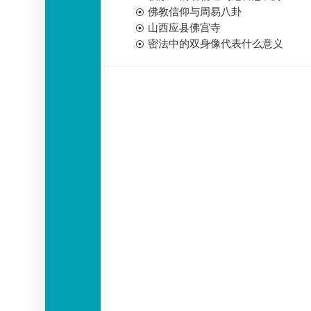
佛教信仰与周易八卦
山西应县佛宫寺
密法中的双身像代表什么意义