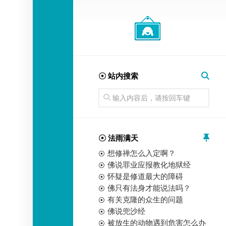
经
师
☉ 站内搜索
☉ 法雨满天
想修禅怎么入定啊？
佛说罪业应报教化地狱经
怀疑是修道最大的障碍
佛只有法身才能说法吗？
有关克隆的众生的问题
佛说兜沙经
被放生的动物遇到危害怎么办