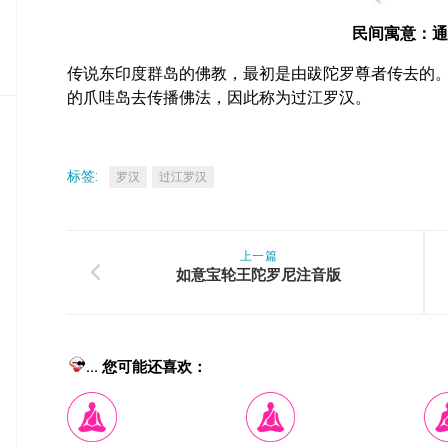
密
民间寓意：通
教
部
传说东印度群岛的佛教，最初是由跋陀罗尊者传去的
史
的爪哇岛去传播佛法，因此称为过江罗汉。
传
部
标签:
罗汉
过江罗汉
上一篇
如意宝轮王陀罗尼注音版
... 您可能还喜欢：