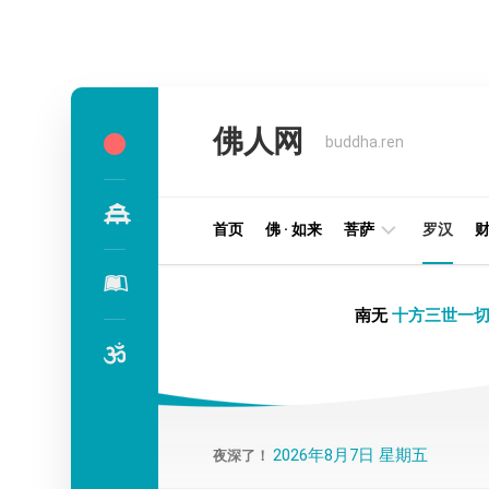
Skip
to
佛人网
content
buddha.ren
首页
佛 · 如来
菩萨
罗汉
明
南无
十方三世一切
王
部
金
刚
部
2026年8月7日 星期五
夜深了！
译