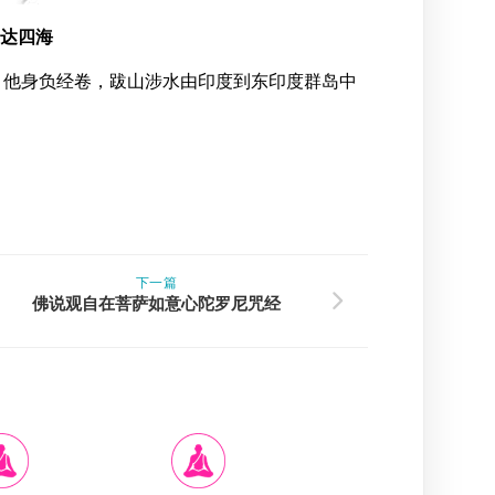
达四海
。他身负经卷，跋山涉水由印度到东印度群岛中
下一篇
佛说观自在菩萨如意心陀罗尼咒经