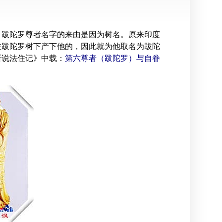
。跋陀罗尊者名字的来由是因为树名。原来印度
在跋陀罗树下产下他的，因此就为他取名为跋陀
所说法住记》中载：
第六尊者（跋陀罗）与自眷