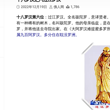
部
2022年12月19日
佛人网
1,786
般
十八罗汉第六位
：过江罗汉。全名跋陀罗，意译贤者
若
有一种稀有的树木，名叫跋陀罗。他的母亲临盆，是
部
罗，并将他送去寺院出家。在《大阿罗汉难提蜜多罗
华
属九百阿罗汉。多分住在耽没罗洲。
严
部
涅
槃
部
大
集
部
经
集
部