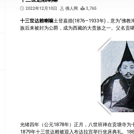
部
2022年12月10日
佛人网
3,765
般
十三世达赖喇嘛
土登嘉措(1876—1933年)，意为
若
族后来被封为公爵，成为西藏的大贵族之一。父名贡
部
华
严
部
涅
槃
部
大
集
部
经
集
光绪四年（公元1878年）正月，八世班禅在贡塘寺
部
1879年十三世达赖被迎入布达拉宫举行坐床典礼。1