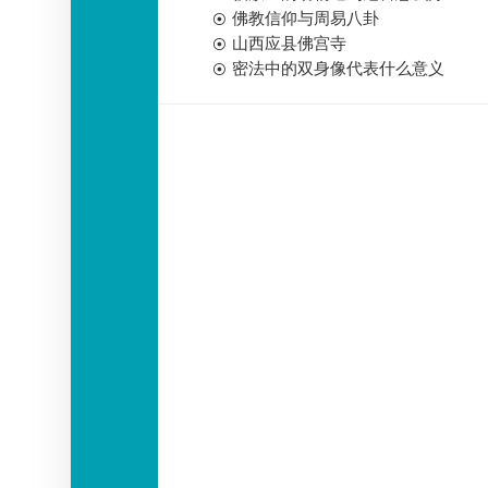
佛教信仰与周易八卦
山西应县佛宫寺
密法中的双身像代表什么意义