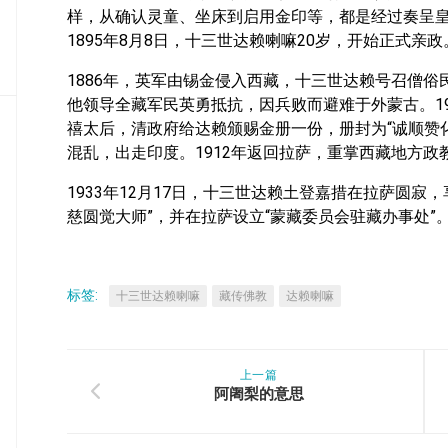
密
样，从确认灵童、坐床到启用金印等，都是经过奏呈
教
1895年8月8日，十三世达赖喇嘛20岁，开始正式亲政
部
1886年，英军由锡金侵入西藏，十三世达赖号召僧俗
史
他领导全藏军民英勇抵抗，因兵败而避难于外蒙古。1
传
禧太后，清政府给达赖颁赐金册一份，册封为“诚顺赞化
部
混乱，出走印度。1912年返回拉萨，重掌西藏地方政
1933年12月17日，十三世达赖土登嘉措在拉萨圆寂
慈圆觉大师”，并在拉萨设立“蒙藏委员会驻藏办事处”
标签:
十三世达赖喇嘛
藏传佛教
达赖喇嘛
上一篇
阿阇梨的意思