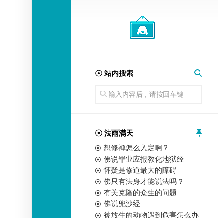
经
师
☉ 站内搜索
☉ 法雨满天
想修禅怎么入定啊？
佛说罪业应报教化地狱经
怀疑是修道最大的障碍
佛只有法身才能说法吗？
有关克隆的众生的问题
佛说兜沙经
被放生的动物遇到危害怎么办