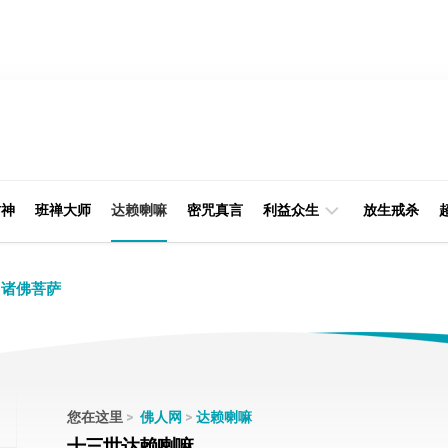
财神
班禅大师
达赖喇嘛
密咒真言
利益众生
放生戒杀
经
律
诸佛菩萨
典
部
印
阿
光
含
大
部
师
您在这里
>
佛人网
>
达赖喇嘛
本
十三世达赖喇嘛
缘