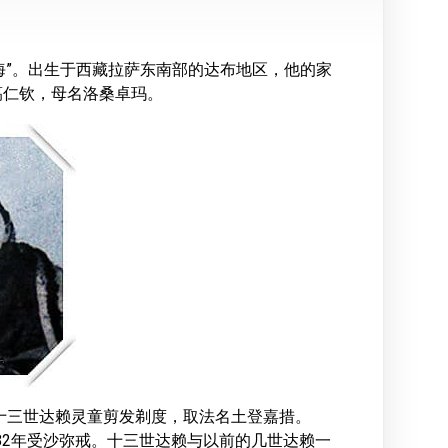
“佛教海”。出生于西藏拉萨东南部的达布地区，他的家
噶仁钦，母名洛桑卓玛。
为十三世达赖灵童剪发剃度，取法名土登嘉措。
882年受沙弥戒。十三世达赖与以前的几世达赖一