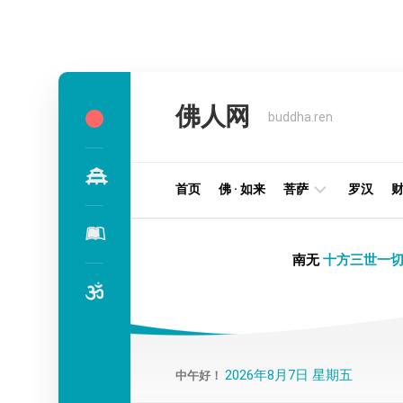
Skip
to
佛人网
content
buddha.ren
首页
佛 · 如来
菩萨
罗汉
明
南无
十方三世一切
王
部
金
刚
部
2026年8月7日 星期五
中午好！
译