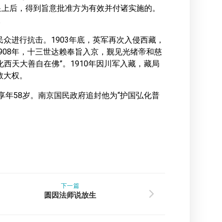
皇上后，得到旨意批准方为有效并付诸实施的。
。
民众进行抗击。1903年底，英军再次入侵西藏，
908年，十三世达赖奉旨入京，觐见光绪帝和慈
西天大善自在佛”。1910年因川军入藏，藏局
教大权。
，享年58岁。南京国民政府追封他为“护国弘化普
。
下一篇
圆因法师说放生