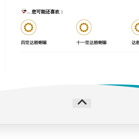
... 您可能还喜欢：
四世达赖喇嘛
十一世达赖喇嘛
达