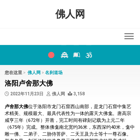
Skip
to
佛人网
content
您在这里
>
佛人网
>
名刹道场
洛阳卢舍那大佛
2022年11月23日
佛人网
3,158
卢舍那大佛
位于洛阳市龙门石窟西山南部，是龙门石窟中集艺
术精美、规模最大、最具代表性为一体的露天大佛龛。唐高宗
咸亨三年（672年）开凿，完工时间有碑刻记载为上元二年
（675年）完成。整体佛龛南北宽约36米，东西深约40米，龛中
雕一佛、二弟子、二胁侍菩萨、二天王及力士等十一尊石像。