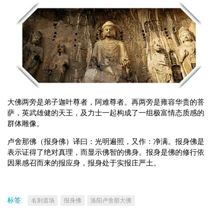
大佛两旁是弟子迦叶尊者，阿难尊者。再两旁是雍容华贵的菩
萨，英武雄健的天王，及力士一起构成了一组极富情态质感的
群体雕像。
卢舍那佛（报身佛）译曰：光明遍照，又作：净满。报身佛是
表示证得了绝对真理，而显示佛智的佛身。报身是佛的修行依
因果感召而来的报应身，报身处于实报庄严土。
标签:
名刹道场
报身佛
洛阳卢舍那大佛