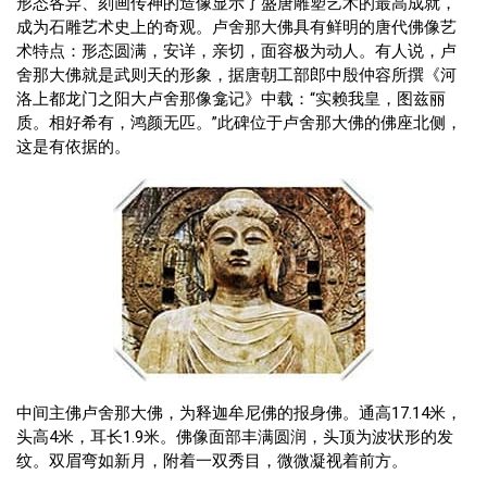
形态各异、刻画传神的造像显示了盛唐雕塑艺术的最高成就，
成为石雕艺术史上的奇观。卢舍那大佛具有鲜明的唐代佛像艺
术特点：形态圆满，安详，亲切，面容极为动人。有人说，卢
舍那大佛就是武则天的形象，据唐朝工部郎中殷仲容所撰《河
洛上都龙门之阳大卢舍那像龛记》中载：“实赖我皇，图兹丽
质。相好希有，鸿颜无匹。”此碑位于卢舍那大佛的佛座北侧，
这是有依据的。
中间主佛卢舍那大佛，为释迦牟尼佛的报身佛。通高17.14米，
头高4米，耳长1.9米。佛像面部丰满圆润，头顶为波状形的发
纹。双眉弯如新月，附着一双秀目，微微凝视着前方。