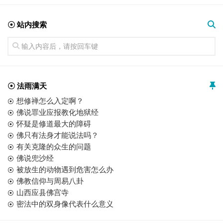
☉ 站内搜索
☉ 法雨满天
想修禅怎么入定啊？
佛说罪业应报教化地狱经
怀疑是修道最大的障碍
佛只有法身才能说法吗？
有关克隆的众生的问题
佛说兜沙经
被放生的动物遇到危害怎么办
佛教信仰与周易八卦
山西应县佛宫寺
密法中的双身像代表什么意义