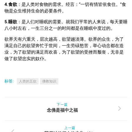
4.食欲
：是人类对食物的需求。经言：“一切有情皆依食住。”食
物是众生维持生命的必要条件。
5.睡欲
：是人们对睡眠的需要。就我们平常的人来说，每天要睡
八小时左右，一生三分之一的时间都是在睡眠中度过的。
欲界天有六重天，层次越高，欲望越淡薄。欲界的众生，为了
满足自己的欲望奔忙于世间，一生劳碌愁苦，举心动念都在造
业，为了欲望的满足而欢喜，为了欲望的受挫而颓丧，无非是
做了欲望忠实的奴仆。
标签:
人类的五欲
佛教知识
下一篇
念佛是福中之福
上一篇