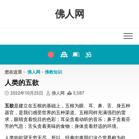
Skip
to
佛人网
content
您在这里
>
佛人网
>
佛教知识
人类的五欲
2022年10月25日
佛人网
3,587
五欲
是建立在五根的基础上，五根为眼、耳、鼻、舌、身五种
器官，是我们感受世界的五种渠道。五根同样充满强烈的需
求，眼睛贪着悦目的色彩；耳朵贪着动听的音乐；鼻子贪着芬
芳的气息；舌头贪着美味的食物；身体贪着舒适的环境。
人类的欲望无穷无尽，所以，经典中将我们这个世界称为欲