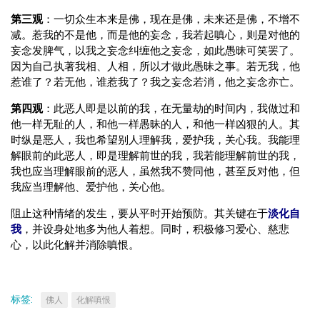
第三观
：一切众生本来是佛，现在是佛，未来还是佛，不增不
减。惹我的不是他，而是他的妄念，我若起嗔心，则是对他的
妄念发脾气，以我之妄念纠缠他之妄念，如此愚昧可笑罢了。
因为自己执著我相、人相，所以才做此愚昧之事。若无我，他
惹谁了？若无他，谁惹我了？我之妄念若消，他之妄念亦亡。
第四观
：此恶人即是以前的我，在无量劫的时间内，我做过和
他一样无耻的人，和他一样愚昧的人，和他一样凶狠的人。其
时纵是恶人，我也希望别人理解我，爱护我，关心我。我能理
解眼前的此恶人，即是理解前世的我，我若能理解前世的我，
我也应当理解眼前的恶人，虽然我不赞同他，甚至反对他，但
我应当理解他、爱护他，关心他。
阻止这种情绪的发生，要从平时开始预防。其关键在于
淡化自
我
，并设身处地多为他人着想。同时，积极修习爱心、慈悲
心，以此化解并消除嗔恨。
标签:
佛人
化解嗔恨