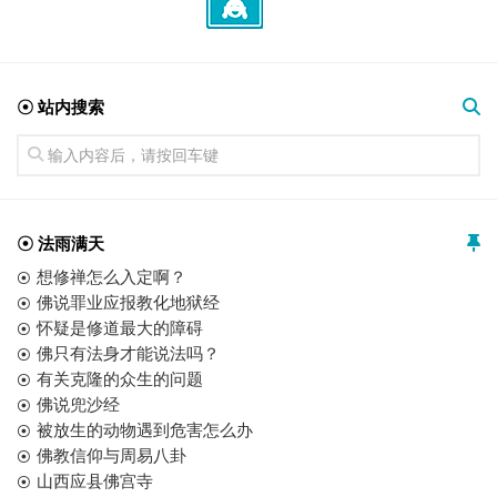
☉ 站内搜索
☉ 法雨满天
想修禅怎么入定啊？
佛说罪业应报教化地狱经
怀疑是修道最大的障碍
佛只有法身才能说法吗？
有关克隆的众生的问题
佛说兜沙经
被放生的动物遇到危害怎么办
佛教信仰与周易八卦
山西应县佛宫寺