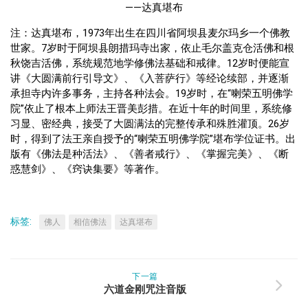
——达真堪布
注：达真堪布，1973年出生在四川省阿坝县麦尔玛乡一个佛教
世家。7岁时于阿坝县朗措玛寺出家，依止毛尔盖克仓活佛和根
秋饶吉活佛，系统规范地学修佛法基础和戒律。12岁时便能宣
讲《大圆满前行引导文》、《入菩萨行》等经论续部，并逐渐
承担寺内许多事务，主持各种法会。19岁时，在“喇荣五明佛学
院”依止了根本上师法王晋美彭措。在近十年的时间里，系统修
习显、密经典，接受了大圆满法的完整传承和殊胜灌顶。26岁
时，得到了法王亲自授予的“喇荣五明佛学院”堪布学位证书。出
版有《佛法是种活法》、《善者戒行》、《掌握完美》、《断
惑慧剑》、《窍诀集要》等著作。
标签:
佛人
相信佛法
达真堪布
下一篇
六道金刚咒注音版