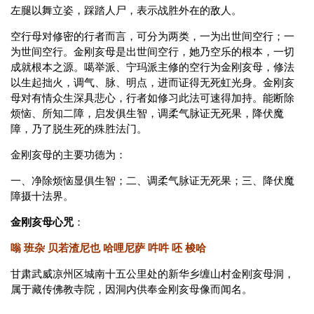
左腿以舞立姿，踩踏人尸，表示战胜外在的敌人。
空行母对修密的行者而言，可分为两类，一为出世间空行；一
为世间空行。金刚亥母是出世间空行，她乃空乐的根本，一切
成就根本之源。噶举派、宁玛派主修的空行为金刚亥母，修法
以生起拙火，调气、脉、明点，进而证得无死虹光身。金刚亥
母对有情众生深具悲心，行者如修习此法可速得加持。能断除
烦恼、所知二障，启发俱生智，调柔气脉证无死果，降伏魔
障，乃了脱生死的殊胜法门。
金刚亥母的主要功德为：
一、净除烦恼显俱生智；二、调柔气脉证无死果；三、降伏魔
障摄十法界。
金刚亥母心咒
：
嗡 班杂 贝若渣尼也 哈哩尼萨 吽吽 呸 梭哈
甘肃武威凉州区城南十五公里处的新华乡缠山村金刚亥母洞，
属于藏传佛教寺院，因洞内供奉金刚亥母像而闻名。