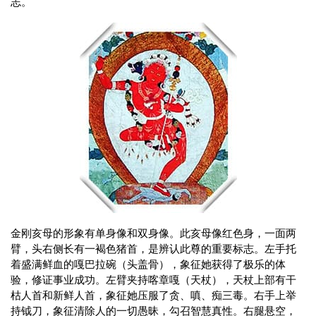
志。
金刚亥母的形象有单身像和双身像。此亥母像红色身，一面两
臂，头右侧长有一褐色猪首，是辨认此尊的重要标志。左手托
着盛满鲜血的嘎巴拉碗（头盖骨），象征她获得了极乐的体
验，修证事业成功。左臂夹持喀章嘎（天杖），天杖上部有干
枯人首和新鲜人首，象征她压服了贪、嗔、痴三毒。右手上举
持钺刀，象征清除人的一切愚昧，勾召智慧真性。右腿悬空，