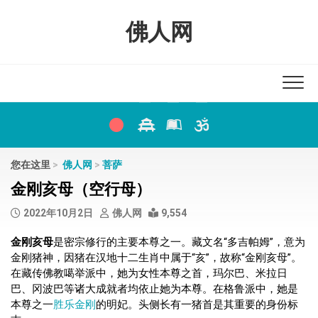
Skip
to
佛人网
content
您在这里
>
佛人网
>
菩萨
金刚亥母（空行母）
2022年10月2日
佛人网
9,554
金刚亥母
是密宗修行的主要本尊之一。藏文名“多吉帕姆”，意为
金刚猪神，因猪在汉地十二生肖中属于“亥”，故称“金刚亥母”。
在藏传佛教噶举派中，她为女性本尊之首，玛尔巴、米拉日
巴、冈波巴等诸大成就者均依止她为本尊。在格鲁派中，她是
本尊之一
胜乐金刚
的明妃。头侧长有一猪首是其重要的身份标