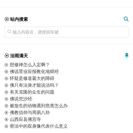
☉ 站内搜索
☉ 法雨满天
想修禅怎么入定啊？
佛说罪业应报教化地狱经
怀疑是修道最大的障碍
佛只有法身才能说法吗？
有关克隆的众生的问题
佛说兜沙经
被放生的动物遇到危害怎么办
佛教信仰与周易八卦
山西应县佛宫寺
密法中的双身像代表什么意义