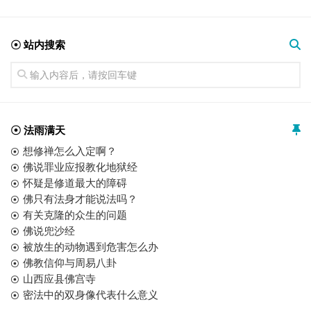
☉ 站内搜索
☉ 法雨满天
想修禅怎么入定啊？
佛说罪业应报教化地狱经
怀疑是修道最大的障碍
佛只有法身才能说法吗？
有关克隆的众生的问题
佛说兜沙经
被放生的动物遇到危害怎么办
佛教信仰与周易八卦
山西应县佛宫寺
密法中的双身像代表什么意义