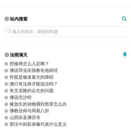
☉ 站内搜索
☉ 法雨满天
想修禅怎么入定啊？
佛说罪业应报教化地狱经
怀疑是修道最大的障碍
佛只有法身才能说法吗？
有关克隆的众生的问题
佛说兜沙经
被放生的动物遇到危害怎么办
佛教信仰与周易八卦
山西应县佛宫寺
密法中的双身像代表什么意义