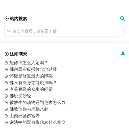
☉ 站内搜索
☉ 法雨满天
想修禅怎么入定啊？
佛说罪业应报教化地狱经
怀疑是修道最大的障碍
佛只有法身才能说法吗？
有关克隆的众生的问题
佛说兜沙经
被放生的动物遇到危害怎么办
佛教信仰与周易八卦
山西应县佛宫寺
密法中的双身像代表什么意义