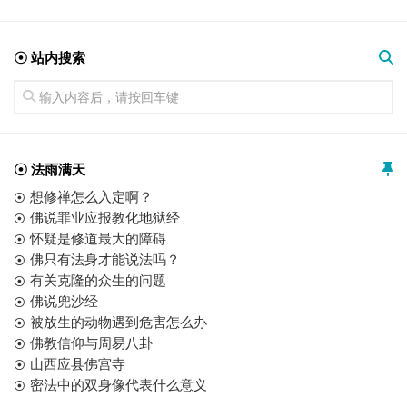
☉ 站内搜索
☉ 法雨满天
想修禅怎么入定啊？
佛说罪业应报教化地狱经
怀疑是修道最大的障碍
佛只有法身才能说法吗？
有关克隆的众生的问题
佛说兜沙经
被放生的动物遇到危害怎么办
佛教信仰与周易八卦
山西应县佛宫寺
密法中的双身像代表什么意义