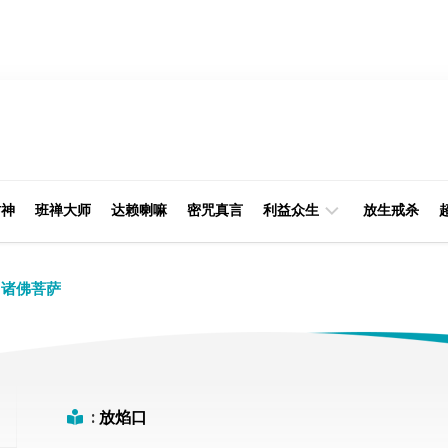
财神
班禅大师
达赖喇嘛
密咒真言
利益众生
放生戒杀
经
律
诸佛菩萨
典
部
印
阿
光
含
大
部
师
:
放焰口
本
缘