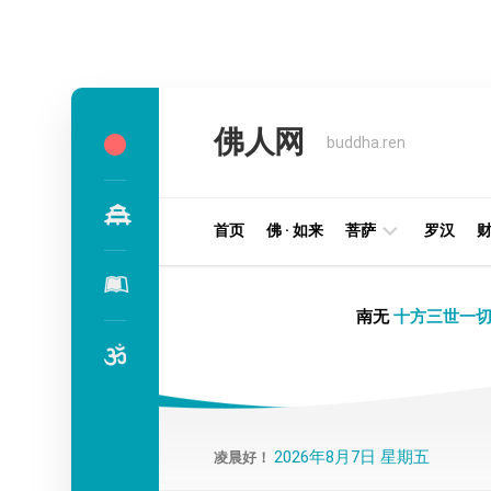
Skip
to
佛人网
content
buddha.ren
首页
佛 · 如来
菩萨
罗汉
明
南无
十方三世一切
王
部
金
刚
部
2026年8月7日 星期五
凌晨好！
译