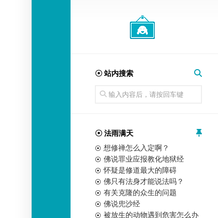
经
师
☉ 站内搜索
☉ 法雨满天
想修禅怎么入定啊？
佛说罪业应报教化地狱经
怀疑是修道最大的障碍
佛只有法身才能说法吗？
有关克隆的众生的问题
佛说兜沙经
被放生的动物遇到危害怎么办