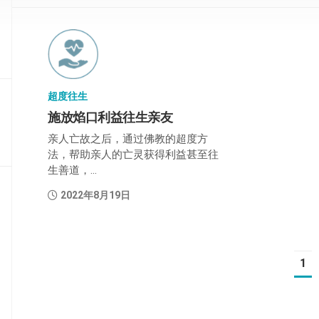
部
般
若
部
超度往生
华
严
施放焰口利益往生亲友
部
亲人亡故之后，通过佛教的超度方
法，帮助亲人的亡灵获得利益甚至往
涅
生善道，...
槃
部
2022年8月19日
大
集
部
1
经
集
部