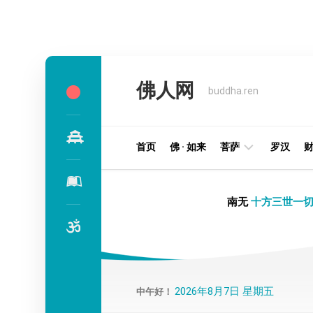
Skip
to
佛人网
content
buddha.ren
首页
佛 · 如来
菩萨
罗汉
明
南无
十方三世一切
王
部
金
刚
部
2026年8月7日 星期五
中午好！
译