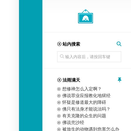
经
师
☉ 站内搜索
☉ 法雨满天
想修禅怎么入定啊？
佛说罪业应报教化地狱经
怀疑是修道最大的障碍
佛只有法身才能说法吗？
有关克隆的众生的问题
佛说兜沙经
被放生的动物遇到危害怎么办