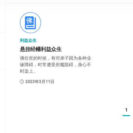
部
般
若
部
利益众生
华
严
悬挂经幡利益众生
部
佛住世的时候，有些弟子因为各种业
缘障碍，时常遭受邪魔阻碍，身心不
涅
时染上...
槃
部
2023年3月11日
大
集
部
1
经
集
部