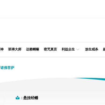
财神
班禅大师
达赖喇嘛
密咒真言
利益众生
放生戒杀
经
律
诸佛菩萨
典
部
印
阿
光
含
大
部
师
:
悬挂经幡
本
缘