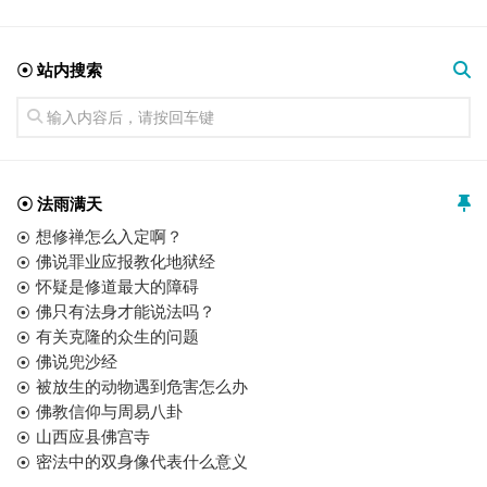
☉ 站内搜索
☉ 法雨满天
想修禅怎么入定啊？
佛说罪业应报教化地狱经
怀疑是修道最大的障碍
佛只有法身才能说法吗？
有关克隆的众生的问题
佛说兜沙经
被放生的动物遇到危害怎么办
佛教信仰与周易八卦
山西应县佛宫寺
密法中的双身像代表什么意义