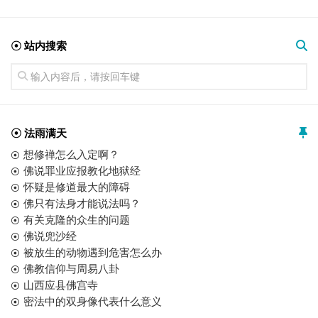
☉ 站内搜索
☉ 法雨满天
想修禅怎么入定啊？
佛说罪业应报教化地狱经
怀疑是修道最大的障碍
佛只有法身才能说法吗？
有关克隆的众生的问题
佛说兜沙经
被放生的动物遇到危害怎么办
佛教信仰与周易八卦
山西应县佛宫寺
密法中的双身像代表什么意义