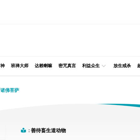
财神
班禅大师
达赖喇嘛
密咒真言
利益众生
放生戒杀
经
律
诸佛菩萨
典
部
印
阿
光
含
大
部
师
:
善待畜生道动物
本
缘