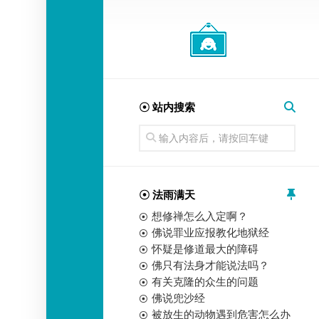
经
师
☉ 站内搜索
☉ 法雨满天
想修禅怎么入定啊？
佛说罪业应报教化地狱经
怀疑是修道最大的障碍
佛只有法身才能说法吗？
有关克隆的众生的问题
佛说兜沙经
被放生的动物遇到危害怎么办