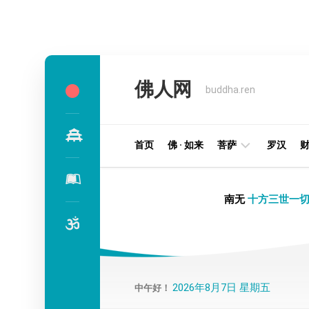
Skip
to
佛人网
content
buddha.ren
首页
佛 · 如来
菩萨
罗汉
明
南无
十方三世一切
王
部
金
刚
部
2026年8月7日 星期五
中午好！
译