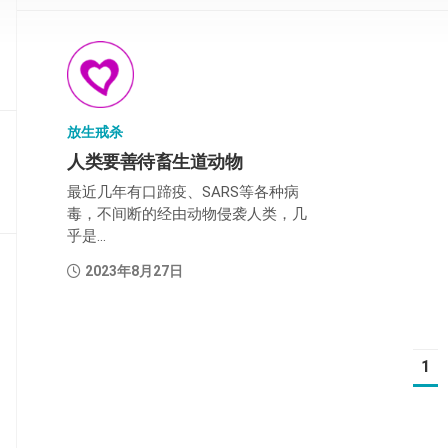
部
般
若
部
放生戒杀
华
严
人类要善待畜生道动物
部
最近几年有口蹄疫、SARS等各种病
毒，不间断的经由动物侵袭人类，几
涅
乎是...
槃
部
2023年8月27日
大
集
部
1
经
集
部