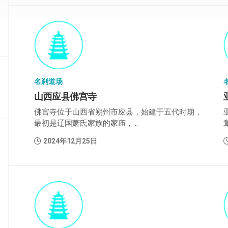
部
般
若
部
华
严
名刹道场
部
山西应县佛宫寺
佛宫寺位于山西省朔州市应县，始建于五代时期，
涅
槃
最初是辽国萧氏家族的家庙，...
部
2024年12月25日
大
集
部
经
集
部