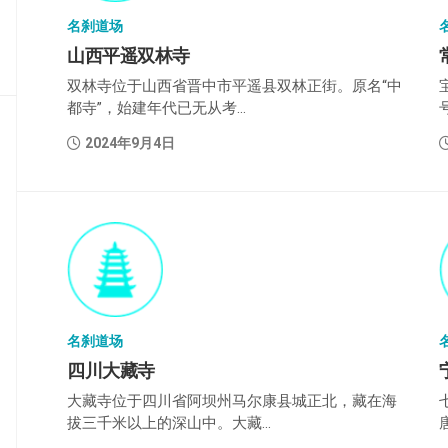
密
名刹道场
教
山西平遥双林寺
部
双林寺位于山西省晋中市平遥县双林正街。原名“中
史
都寺”，始建年代已无从考...
传
部
2024年9月4日
名刹道场
四川大藏寺
大藏寺位于四川省阿坝州马尔康县城正北，藏在海
拔三千米以上的深山中。大藏...