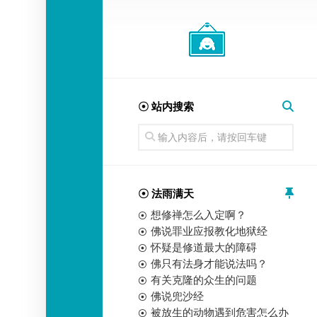
经
师
☉ 站内搜索
☉ 法雨满天
想修禅怎么入定啊？
佛说罪业应报教化地狱经
怀疑是修道最大的障碍
佛只有法身才能说法吗？
有关克隆的众生的问题
佛说兜沙经
被放生的动物遇到危害怎么办