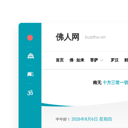
Skip
to
佛人网
content
buddha.ren
首页
佛 · 如来
菩萨
罗汉
明
南无
十方三世一切
王
部
金
刚
部
2026年8月6日 星期四
中午好！
译