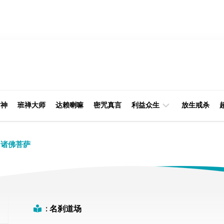
财神
班禅大师
达赖喇嘛
密咒真言
利益众生
放生戒杀
经
律
诸佛菩萨
典
部
印
阿
光
含
大
部
师
:
名刹道场
本
缘