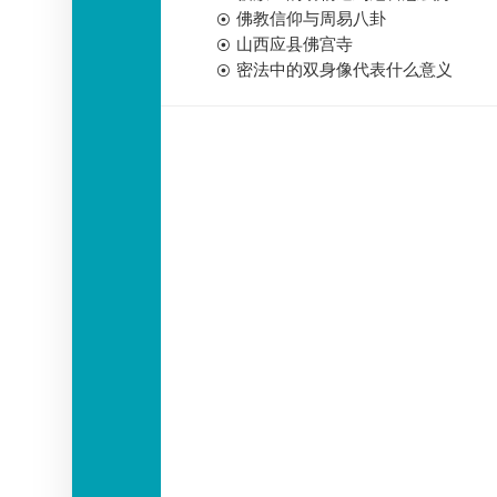
佛教信仰与周易八卦
山西应县佛宫寺
密法中的双身像代表什么意义