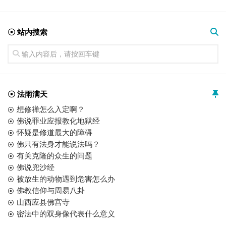
☉ 站内搜索
☉ 法雨满天
想修禅怎么入定啊？
佛说罪业应报教化地狱经
怀疑是修道最大的障碍
佛只有法身才能说法吗？
有关克隆的众生的问题
佛说兜沙经
被放生的动物遇到危害怎么办
佛教信仰与周易八卦
山西应县佛宫寺
密法中的双身像代表什么意义